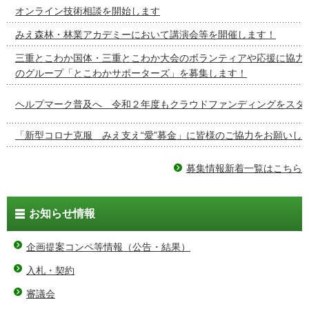
オンライン技術相談を開始します
みえ森林・林業アカデミーにおいて講演会等を開催します！
三重とこわか国体・三重とこわか大会のボランティアや応援に協力
のグループ「とこわかサポーターズ」を募集します！
ヘルプマーク普及へ 令和２年度もクラウドファンディングをスタ
「新型コロナ克服 みえ支え“愛”募金」に皆様のご協力をお願いし
募集情報新着一覧はこちら
お知らせ情報
企画提案コンペ等情報（公告・結果）
入札・契約
審議会