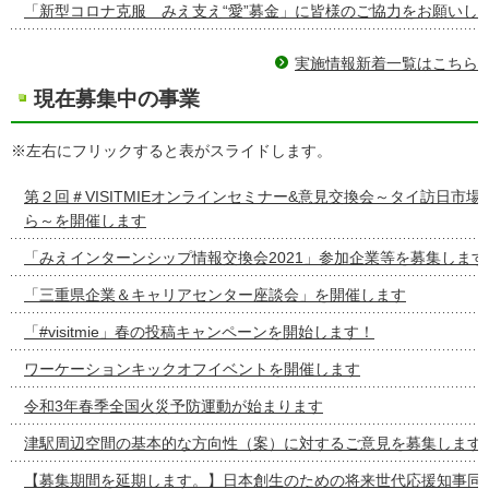
「新型コロナ克服 みえ支え“愛”募金」に皆様のご協力をお願いし
実施情報新着一覧はこちら
現在募集中の事業
※左右にフリックすると表がスライドします。
第２回＃VISITMIEオンラインセミナー&意見交換会～タイ訪日市
ら～を開催します
「みえインターンシップ情報交換会2021」参加企業等を募集します
「三重県企業＆キャリアセンター座談会」を開催します
「#visitmie」春の投稿キャンペーンを開始します！
ワーケーションキックオフイベントを開催します
令和3年春季全国火災予防運動が始まります
津駅周辺空間の基本的な方向性（案）に対するご意見を募集します
【募集期間を延期します。】日本創生のための将来世代応援知事同盟