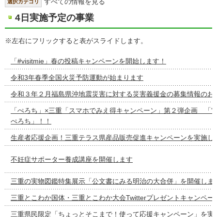
すべての情報を見る
選択カテゴリ
4日実施予定の事業
※左右にフリックすると表がスライドします。
「#visitmie」春の投稿キャンペーンを開始します！
令和3年春季全国火災予防運動が始まります
令和３年２月福島県沖地震災害に対する災害義援金の募集情報のお
「ぺろち」×三重「スマホでみえ得キャンペーン」第２弾企画 「”
ぺろち」！！
生産者応援企画！三重テラス県産品販売促進キャンペーンを実施し
不妊症サポーター養成講座を開催します
三重の実物図鑑特集展示「公文書にみる明治の大合併」を開催しま
三重とこわか国体・三重とこわか大会Twitterプレゼントキャンペ
三重県民限定「ちょっとそこまで！使って応援キャンペーン」を実