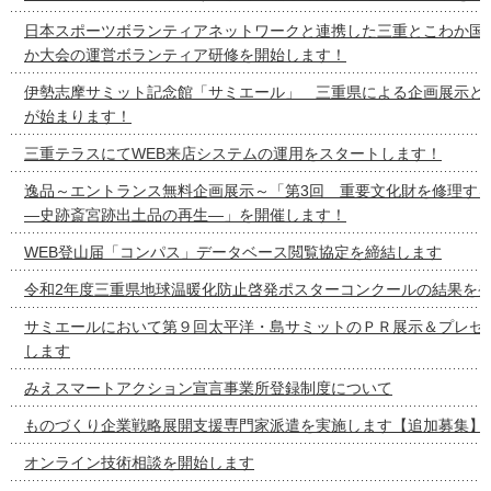
日本スポーツボランティアネットワークと連携した三重とこわか国
か大会の運営ボランティア研修を開始します！
伊勢志摩サミット記念館「サミエール」 三重県による企画展示と
が始まります！
三重テラスにてWEB来店システムの運用をスタートします！
逸品～エントランス無料企画展示～「第3回 重要文化財を修理す
―史跡斎宮跡出土品の再生―」を開催します！
WEB登山届「コンパス」データベース閲覧協定を締結します
令和2年度三重県地球温暖化防止啓発ポスターコンクールの結果を
サミエールにおいて第９回太平洋・島サミットのＰＲ展示＆プレゼ
します
みえスマートアクション宣言事業所登録制度について
ものづくり企業戦略展開支援専門家派遣を実施します【追加募集】
オンライン技術相談を開始します