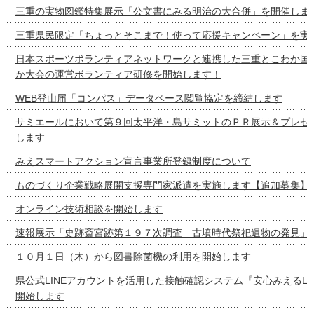
三重の実物図鑑特集展示「公文書にみる明治の大合併」を開催しま
三重県民限定「ちょっとそこまで！使って応援キャンペーン」を実
日本スポーツボランティアネットワークと連携した三重とこわか国
か大会の運営ボランティア研修を開始します！
WEB登山届「コンパス」データベース閲覧協定を締結します
サミエールにおいて第９回太平洋・島サミットのＰＲ展示＆プレゼ
します
みえスマートアクション宣言事業所登録制度について
ものづくり企業戦略展開支援専門家派遣を実施します【追加募集】
オンライン技術相談を開始します
速報展示「史跡斎宮跡第１９７次調査 古墳時代祭祀遺物の発見」
１０月１日（木）から図書除菌機の利用を開始します
県公式LINEアカウントを活用した接触確認システム『安心みえるLI
開始します