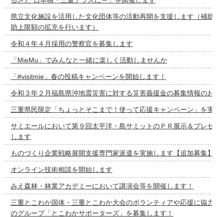
県立文化施設を活用した文化団体等の活動再開を支援します（補助
助上限額の拡充を行います）
令和４年４月採用の警察官を募集します
「MieMu」でみんなと一緒に楽しく活動しませんか
「#visitmie」春の投稿キャンペーンを開始します！
令和３年２月福島県沖地震災害に対する災害義援金の募集情報のお
三重県民限定「ちょっとそこまで！使って応援キャンペーン」を実
サミエールにおいて第９回太平洋・島サミットのＰＲ展示＆プレゼ
します
ものづくり企業戦略展開支援専門家派遣を実施します【追加募集】
オンライン技術相談を開始します
みえ森林・林業アカデミーにおいて講演会等を開催します！
三重とこわか国体・三重とこわか大会のボランティアや応援に協力
のグループ「とこわかサポーターズ」を募集します！