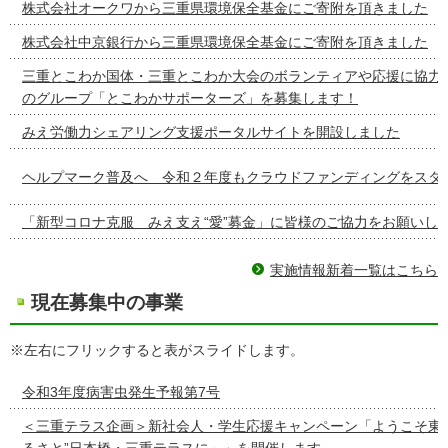
株式会社オークワから三重県環境保全基金にご寄附を頂きました
株式会社中京銀行から三重県環境保全基金にご寄附を頂きました
三重とこわか国体・三重とこわか大会のボランティアや応援に協力
のグループ「とこわかサポーターズ」を募集します！
みえ労働力シェアリング支援ポータルサイトを開設しました
ヘルプマーク普及へ 令和２年度もクラウドファンディングをスタ
「新型コロナ克服 みえ支え“愛”募金」に皆様のご協力をお願いし
実施情報新着一覧はこちら
現在募集中の事業
※左右にフリックすると表がスライドします。
令和3年度病害虫発生予報第7号
＜三重テラス企画＞新社会人・学生応援キャンペーン「ようこそ東
るさと”日本橋・三重テラスに～」を開催します