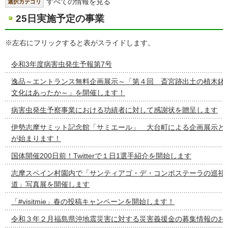
すべての情報を見る
選択カテゴリ
25日実施予定の事業
※左右にフリックすると表がスライドします。
令和3年度病害虫発生予報第7号
逸品～エントランス無料企画展示～「第４回 斎宮跡出土の植木鉢
文化はあったか～」を開催します！
病害虫発生予察事業における功績者に対して感謝状を贈呈します
伊勢志摩サミット記念館「サミエール」 大台町による企画展示と
が始まります！
国体開催200日前！Twitterで１日1選手紹介を開始します
志摩スペイン村園内で「サンティアゴ・デ・コンポステーラの巡礼
道」写真展を開催します
「#visitmie」春の投稿キャンペーンを開始します！
令和３年２月福島県沖地震災害に対する災害義援金の募集情報のお