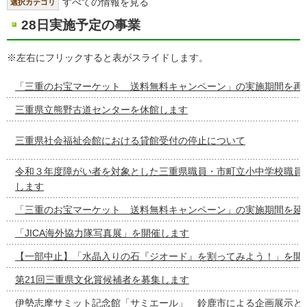
すべての情報を見る
選択カテゴリ
28日実施予定の事業
※左右にフリックすると表がスライドします。
「三重のお宝マーケット 送料無料キャンペーン」の実施期間を再
三重県立熊野古道センターを休館します
三重県社会福祉会館における貸館受付の停止について
令和３年度障がい者を対象とした三重県職員・市町立小中学校職員
します
「三重のお宝マーケット 送料無料キャンペーン」の実施期間を延
「JICA海外協力隊写真展」を開催します
【一部中止】「水晶入りの石『ジオード』を割ってみよう！」を開
第21回三重県文化賞候補者を募集します
伊勢志摩サミット記念館「サミエール」 鈴鹿市による企画展示と