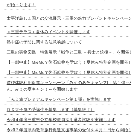
が始まります！
太平洋島しょ国との交流展示・三重の魅力プレゼントキャンペーン
＜三重テラス＞夏休みイベントを開催します
熱中症の予防に関する注意喚起について
三重の実物図鑑 特集展示「戦争と三重 －兵士と銃後－」を開催し
【一部中止】MieMuで岩石鉱物を学ぼう！夏休み特別企画を開催し
【一部中止】MieMuで岩石鉱物を学ぼう！夏休み特別企画を開催し
遊び体験利用促進キャンペーン「みえのあそキャン’21」第１弾～
ん、みえの夏キャン！～を開始します
「みえ旅プレミアムキャンペーン第１弾」を実施します
ＤＸ寺子屋の受講生を募集します（募集終了）
令和４年度三重県公立学校教員採用選考試験を実施します
令和３年度県内教育旅行促進支援事業の受付を４月１日から開始し