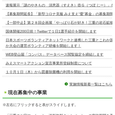
速報展示「謎のやきもの 須恵器（すえき）壺Ｇ（つぼ じー）」を
【募集期間延長】「新型コロナ克服 みえ支え“愛”募金」の募集期間
【一部中止】第２８回企画展「やっぱり石が好き！三重の岩石鉱物
国体開催200日前！Twitterで１日1選手紹介を開始します
日本スポーツボランティアネットワークと連携した三重とこわか国
か大会の運営ボランティア研修を開始します！
WEB登山届「コンパス」データベース閲覧協定を締結します
みえスマートアクション宣言事業所登録制度について
１０月１日（木）から図書除菌機の利用を開始します
実施情報新着一覧はこちら
現在募集中の事業
※左右にフリックすると表がスライドします。