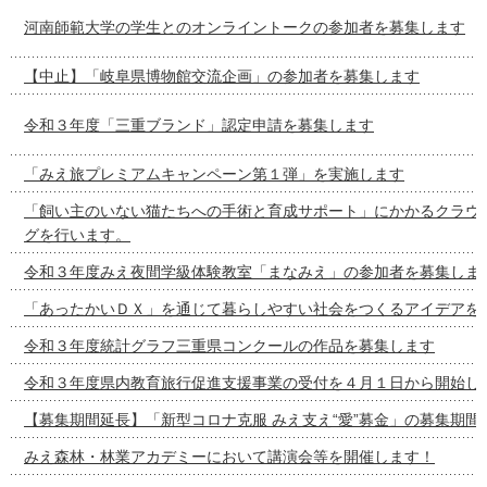
河南師範大学の学生とのオンライントークの参加者を募集します
【中止】「岐阜県博物館交流企画」の参加者を募集します
令和３年度「三重ブランド」認定申請を募集します
「みえ旅プレミアムキャンペーン第１弾」を実施します
「飼い主のいない猫たちへの手術と育成サポート」にかかるクラウ
グを行います。
令和３年度みえ夜間学級体験教室「まなみえ」の参加者を募集しま
「あったかいＤＸ」を通じて暮らしやすい社会をつくるアイデアを
令和３年度統計グラフ三重県コンクールの作品を募集します
令和３年度県内教育旅行促進支援事業の受付を４月１日から開始し
【募集期間延長】「新型コロナ克服 みえ支え“愛”募金」の募集期間
みえ森林・林業アカデミーにおいて講演会等を開催します！