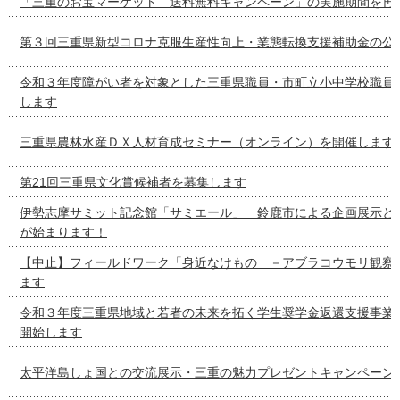
「三重のお宝マーケット 送料無料キャンペーン」の実施期間を再
第３回三重県新型コロナ克服生産性向上・業態転換支援補助金の公
令和３年度障がい者を対象とした三重県職員・市町立小中学校職員
します
三重県農林水産ＤＸ人材育成セミナー（オンライン）を開催します
第21回三重県文化賞候補者を募集します
伊勢志摩サミット記念館「サミエール」 鈴鹿市による企画展示と
が始まります！
【中止】フィールドワーク「身近なけもの －アブラコウモリ観察
ます
令和３年度三重県地域と若者の未来を拓く学生奨学金返還支援事業
開始します
太平洋島しょ国との交流展示・三重の魅力プレゼントキャンペーン