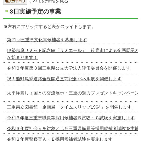
すべての情報を見る
選択カテゴリ
3日実施予定の事業
※左右にフリックすると表がスライドします。
第21回三重県文化賞候補者を募集します
伊勢志摩サミット記念館「サミエール」 鈴鹿市による企画展示と
が始まります！
令和３年度第３回三重県公立大学法人評価委員会を開催します
祝！熊野尾鷲道路全線開通直前記念パネル展を開催します
太平洋島しょ国との交流展示・三重の魅力プレゼントキャンペーン
三重県立図書館 企画展「タイムスリップ1964」を開催します
令和３年度三重県職員等採用候補者Ｂ試験・Ｃ試験を実施します
令和３年度社会人を対象とした三重県職員等採用候補者試験を実施
令和３年度警察官Ａ・Ｂ採用候補者試験を実施します