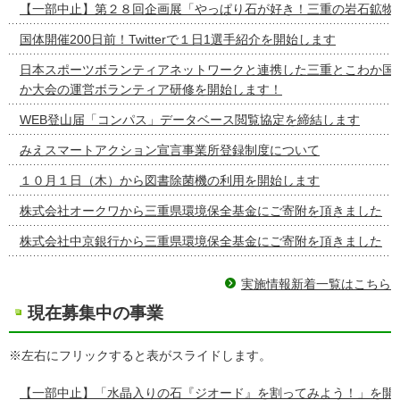
【一部中止】第２８回企画展「やっぱり石が好き！三重の岩石鉱物
国体開催200日前！Twitterで１日1選手紹介を開始します
日本スポーツボランティアネットワークと連携した三重とこわか国
か大会の運営ボランティア研修を開始します！
WEB登山届「コンパス」データベース閲覧協定を締結します
みえスマートアクション宣言事業所登録制度について
１０月１日（木）から図書除菌機の利用を開始します
株式会社オークワから三重県環境保全基金にご寄附を頂きました
株式会社中京銀行から三重県環境保全基金にご寄附を頂きました
実施情報新着一覧はこちら
現在募集中の事業
※左右にフリックすると表がスライドします。
【一部中止】「水晶入りの石『ジオード』を割ってみよう！」を開