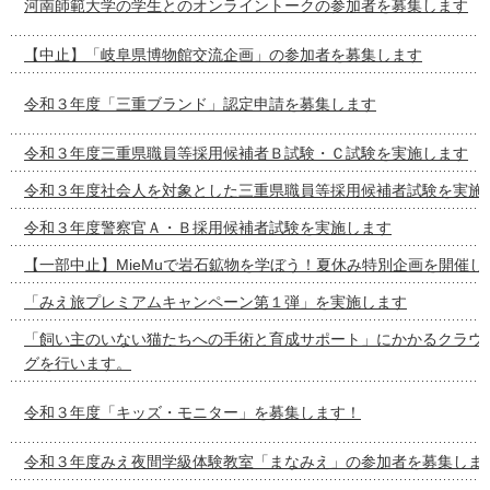
河南師範大学の学生とのオンライントークの参加者を募集します
【中止】「岐阜県博物館交流企画」の参加者を募集します
令和３年度「三重ブランド」認定申請を募集します
令和３年度三重県職員等採用候補者Ｂ試験・Ｃ試験を実施します
令和３年度社会人を対象とした三重県職員等採用候補者試験を実施
令和３年度警察官Ａ・Ｂ採用候補者試験を実施します
【一部中止】MieMuで岩石鉱物を学ぼう！夏休み特別企画を開催し
「みえ旅プレミアムキャンペーン第１弾」を実施します
「飼い主のいない猫たちへの手術と育成サポート」にかかるクラウ
グを行います。
令和３年度「キッズ・モニター」を募集します！
令和３年度みえ夜間学級体験教室「まなみえ」の参加者を募集しま