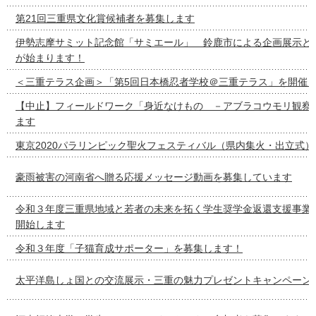
第21回三重県文化賞候補者を募集します
伊勢志摩サミット記念館「サミエール」 鈴鹿市による企画展示と
が始まります！
＜三重テラス企画＞「第5回日本橋忍者学校＠三重テラス」を開催
【中止】フィールドワーク「身近なけもの －アブラコウモリ観察
ます
東京2020パラリンピック聖火フェスティバル（県内集火・出立式
豪雨被害の河南省へ贈る応援メッセージ動画を募集しています
令和３年度三重県地域と若者の未来を拓く学生奨学金返還支援事業
開始します
令和３年度「子猫育成サポーター」を募集します！
太平洋島しょ国との交流展示・三重の魅力プレゼントキャンペーン