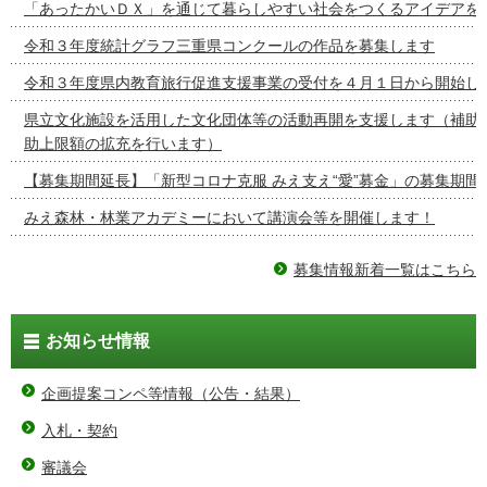
「あったかいＤＸ」を通じて暮らしやすい社会をつくるアイデアを
令和３年度統計グラフ三重県コンクールの作品を募集します
令和３年度県内教育旅行促進支援事業の受付を４月１日から開始し
県立文化施設を活用した文化団体等の活動再開を支援します（補助
助上限額の拡充を行います）
【募集期間延長】「新型コロナ克服 みえ支え“愛”募金」の募集期間
みえ森林・林業アカデミーにおいて講演会等を開催します！
募集情報新着一覧はこちら
お知らせ情報
企画提案コンペ等情報（公告・結果）
入札・契約
審議会