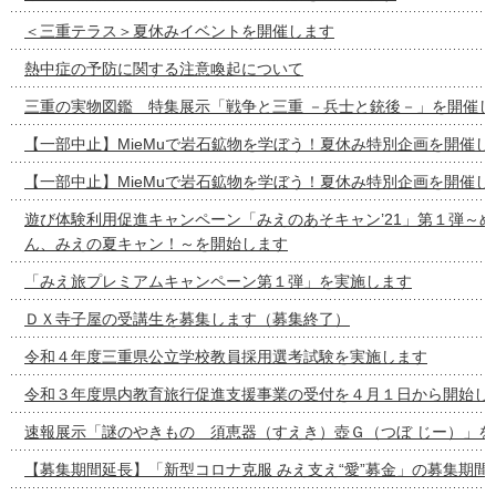
＜三重テラス＞夏休みイベントを開催します
熱中症の予防に関する注意喚起について
三重の実物図鑑 特集展示「戦争と三重 －兵士と銃後－」を開催し
【一部中止】MieMuで岩石鉱物を学ぼう！夏休み特別企画を開催し
【一部中止】MieMuで岩石鉱物を学ぼう！夏休み特別企画を開催し
遊び体験利用促進キャンペーン「みえのあそキャン’21」第１弾～
ん、みえの夏キャン！～を開始します
「みえ旅プレミアムキャンペーン第１弾」を実施します
ＤＸ寺子屋の受講生を募集します（募集終了）
令和４年度三重県公立学校教員採用選考試験を実施します
令和３年度県内教育旅行促進支援事業の受付を４月１日から開始し
速報展示「謎のやきもの 須恵器（すえき）壺Ｇ（つぼ じー）」を
【募集期間延長】「新型コロナ克服 みえ支え“愛”募金」の募集期間