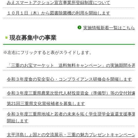
みえスマートアクション宣言事業所登録制度について
１０月１日（木）から図書除菌機の利用を開始します
実施情報新着一覧はこちら
現在募集中の事業
※左右にフリックすると表がスライドします。
「三重のお宝マーケット 送料無料キャンペーン」の実施期間を再
令和３年度食の安全安心・コンプライアンス研修会を開催します
令和３年度三重県農業次世代人材投資資金（準備型）等の交付対象
第21回三重県文化賞候補者を募集します
令和３年度三重県地域と若者の未来を拓く学生奨学金返還支援事業
開始します
太平洋島しょ国との交流展示・三重の魅力プレゼントキャンペーン