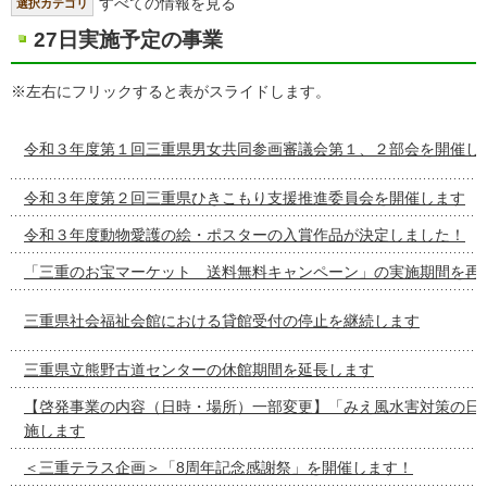
すべての情報を見る
選択カテゴリ
27日実施予定の事業
※左右にフリックすると表がスライドします。
令和３年度第１回三重県男女共同参画審議会第１、２部会を開催し
令和３年度第２回三重県ひきこもり支援推進委員会を開催します
令和３年度動物愛護の絵・ポスターの入賞作品が決定しました！
「三重のお宝マーケット 送料無料キャンペーン」の実施期間を再
三重県社会福祉会館における貸館受付の停止を継続します
三重県立熊野古道センターの休館期間を延長します
【啓発事業の内容（日時・場所）一部変更】「みえ風水害対策の日
施します
＜三重テラス企画＞「8周年記念感謝祭」を開催します！