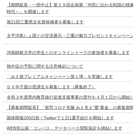
【期間延長・一部中止】第２９回企画展「寺院に伝わる戦国の残像
時代～」を開催します
第21回三重県文化賞候補者を募集します
太平洋島しょ国との交流展示・三重の魅力プレゼントキャンペーン
河南師範大学の学生とのオンライントークの参加者を募集します
熱中症の予防に関する注意喚起について
「みえ旅プレミアムキャンペーン第１弾」を実施します
ＤＸ寺子屋の受講生を募集します（募集終了）
令和３年度県内教育旅行促進支援事業の受付を４月１日から開始し
【募集期間延長】「新型コロナ克服 みえ支え“愛”募金」の募集期間
国体開催200日前！Twitterで１日1選手紹介を開始します
WEB登山届「コンパス」データベース閲覧協定を締結します