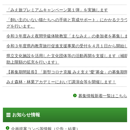
「みえ旅プレミアムキャンペーン第１弾」を実施します
「飼い主のいない猫たちへの手術と育成サポート」にかかるクラウ
グを行います。
令和３年度みえ夜間学級体験教室「まなみえ」の参加者を募集しま
令和３年度県内教育旅行促進支援事業の受付を４月１日から開始し
県立文化施設を活用した文化団体等の活動再開を支援します（補助
助上限額の拡充を行います）
【募集期間延長】「新型コロナ克服 みえ支え“愛”募金」の募集期間
みえ森林・林業アカデミーにおいて講演会等を開催します！
募集情報新着一覧はこちら
お知らせ情報
企画提案コンペ等情報（公告・結果）