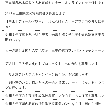
三重県農林水産ＤＸ人材育成セミナー（オンライン）を開催します
第21回三重県文化賞候補者を募集します
【中止】フィールドワーク「身近なけもの －アブラコウモリ観察
ます
令和３年度三重県地域と若者の未来を拓く学生奨学金返還支援事業
開始します
太平洋島しょ国との交流展示・三重の魅力プレゼントキャンペーン
第２回「７７億人えがおプロジェクト」への作品を募集します
「みえ旅プレミアムキャンペーン第１弾」を実施します
「飼い主のいない猫たちへの手術と育成サポート」にかかるクラウ
グを行います。
令和３年度みえ夜間学級体験教室「まなみえ」の参加者を募集しま
令和３年度県内教育旅行促進支援事業の受付を４月１日から開始し