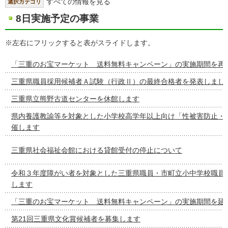
すべての情報を見る
選択カテゴリ
8日実施予定の事業
※左右にフリックすると表がスライドします。
「三重のお宝マーケット 送料無料キャンペーン」の実施期間を再
三重県職員採用候補者Ａ試験（行政Ⅱ）の最終合格者を発表しまし
三重県立熊野古道センターを休館します
県内養護教諭等を対象とした小学校高学年以上向け「性被害防止・
催します
三重県社会福祉会館における貸館受付の停止について
令和３年度障がい者を対象とした三重県職員・市町立小中学校職員
します
「三重のお宝マーケット 送料無料キャンペーン」の実施期間を延
第21回三重県文化賞候補者を募集します