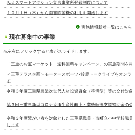
みえスマートアクション宣言事業所登録制度について
１０月１日（木）から図書除菌機の利用を開始します
実施情報新着一覧はこちら
現在募集中の事業
※左右にフリックすると表がスライドします。
「三重のお宝マーケット 送料無料キャンペーン」の実施期間を再
＜三重テラス企画＞モータースポーツ×鈴鹿トークライブをオンラ
す
令和３年度三重県農業次世代人材投資資金（準備型）等の交付対象
第３回三重県新型コロナ克服生産性向上・業態転換支援補助金の公
令和３年度障がい者を対象とした三重県職員・市町立小中学校職員
します