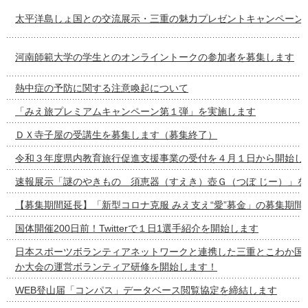
太平洋島しょ国との交流展示・三重の魅力プレゼントキャンペーン
河南師範大学の学生とのオンライントークの参加者を募集します
熱中症の予防に関する注意喚起について
「みえ旅プレミアムキャンペーン第１弾」を実施します
ＤＸ寺子屋の受講生を募集します（募集終了）
令和３年度県内教育旅行促進支援事業の受付を４月１日から開始し
速報展示「謎のやきもの 須恵器（すえき）壺Ｇ（つぼ じー）」を
【募集期間延長】「新型コロナ克服 みえ支え“愛”募金」の募集期間
国体開催200日前！Twitterで１日1選手紹介を開始します
日本スポーツボランティアネットワークと連携した三重とこわか国
か大会の運営ボランティア研修を開始します！
WEB登山届「コンパス」データベース閲覧協定を締結します