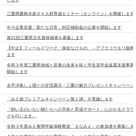
三重県農林水産ＤＸ人材育成セミナー（オンライン）を開催します
中小企業支援「新たな日常」対応補助金の公募を開始します
第21回三重県文化賞候補者を募集します
【中止】フィールドワーク「身近なけもの －アブラコウモリ観察
ます
令和３年度三重県地域と若者の未来を拓く学生奨学金返還支援事業
開始します
太平洋島しょ国との交流展示・三重の魅力プレゼントキャンペーン
「みえ旅プレミアムキャンペーン第１弾」を実施します
「飼い主のいない猫たちへの手術と育成サポート」にかかるクラウ
グを行います。
令和３年度みえ夜間学級体験教室「まなみえ」の参加者を募集しま