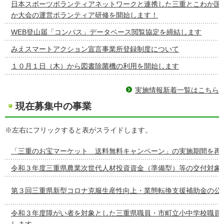
日本スポーツボランティアネットワークと連携した三重とこわか国
か大会の運営ボランティア研修を開始します！
WEB登山届「コンパス」データベース閲覧協定を締結します
みえスマートアクション宣言事業所登録制度について
１０月１日（木）から図書除菌機の利用を開始します
実施情報新着一覧はこちら
現在募集中の事業
※左右にフリックすると表がスライドします。
「三重のお宝マーケット 送料無料キャンペーン」の実施期間を再
令和３年度三重県農業次世代人材投資資金（準備型）等の交付対象
第３回三重県新型コロナ克服生産性向上・業態転換支援補助金の公
令和３年度障がい者を対象とした三重県職員・市町立小中学校職員
します