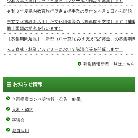
令和３年度統計グラフ三重県コンクールの作品を募集します
令和３年度県内教育旅行促進支援事業の受付を４月１日から開始し
県立文化施設を活用した文化団体等の活動再開を支援します（補助
助上限額の拡充を行います）
【募集期間延長】「新型コロナ克服 みえ支え“愛”募金」の募集期間
みえ森林・林業アカデミーにおいて講演会等を開催します！
募集情報新着一覧はこちら
お知らせ情報
企画提案コンペ等情報（公告・結果）
入札・契約
審議会
職員採用