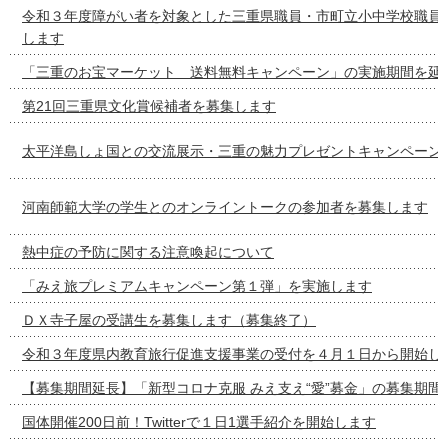
令和３年度障がい者を対象とした三重県職員・市町立小中学校職員
します
「三重のお宝マーケット 送料無料キャンペーン」の実施期間を延
第21回三重県文化賞候補者を募集します
太平洋島しょ国との交流展示・三重の魅力プレゼントキャンペーン
河南師範大学の学生とのオンライントークの参加者を募集します
熱中症の予防に関する注意喚起について
「みえ旅プレミアムキャンペーン第１弾」を実施します
ＤＸ寺子屋の受講生を募集します（募集終了）
令和３年度県内教育旅行促進支援事業の受付を４月１日から開始し
【募集期間延長】「新型コロナ克服 みえ支え“愛”募金」の募集期間
国体開催200日前！Twitterで１日1選手紹介を開始します