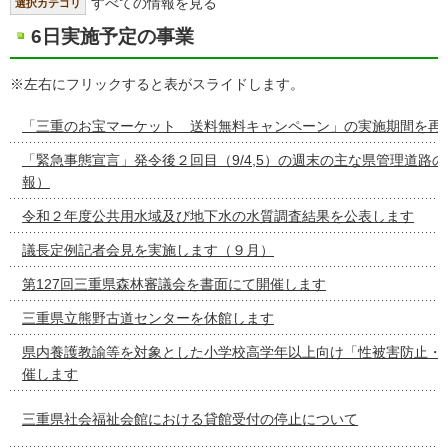
すべての情報を見る
選択カテゴリ
6日実施予定の事業
※左右にフリックすると表がスライドします。
「三重のお宝マーケット 送料無料キャンペーン」の実施期間を再
「緊急事態宣言」発令後２回目（9/4,5）の週末の主な県管理道路
報）
令和２年度公共用水域及び地下水の水質調査結果を公表します
議長定例記者会見を実施します（９月）
第127回三重県森林審議会を書面にて開催します
三重県立熊野古道センターを休館します
県内養護教諭等を対象とした小学校高学年以上向け「性被害防止・
催します
三重県社会福祉会館における貸館受付の停止について