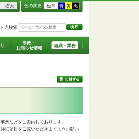
色の変更
拡大
標準
青
黄
黒
ト内検索
県政・
り
組織・業務
お知らせ情報
印刷する
事業などをご案内しております。
詳細項目をご覧いただきますようお願い