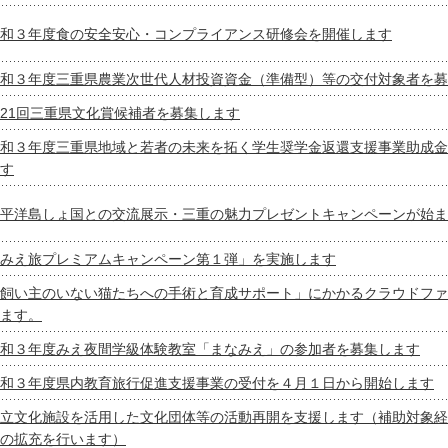
和３年度食の安全安心・コンプライアンス研修会を開催します
和３年度三重県農業次世代人材投資資金（準備型）等の交付対象者を募
21回三重県文化賞候補者を募集します
和３年度三重県地域と若者の未来を拓く学生奨学金返還支援事業助成金
す
平洋島しょ国との交流展示・三重の魅力プレゼントキャンペーンが始ま
みえ旅プレミアムキャンペーン第１弾」を実施します
飼い主のいない猫たちへの手術と育成サポート」にかかるクラウドファ
ます。
和３年度みえ夜間学級体験教室「まなみえ」の参加者を募集します
和３年度県内教育旅行促進支援事業の受付を４月１日から開始します
立文化施設を活用した文化団体等の活動再開を支援します（補助対象経
の拡充を行います）