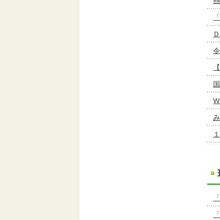
熱
「
Ｄ
令
【
国
W
み
１
「
「