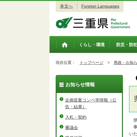
本文へ
Foreign Languages
三重県公式ウェブサイト
くらし・環境
防災・防
トップペ
ージ
現在位置：
トップページ
>
県政・お知
お知らせ情報
企画提案コンペ等情報（公
告・結果）
入札・契約
県
事
審議会
い