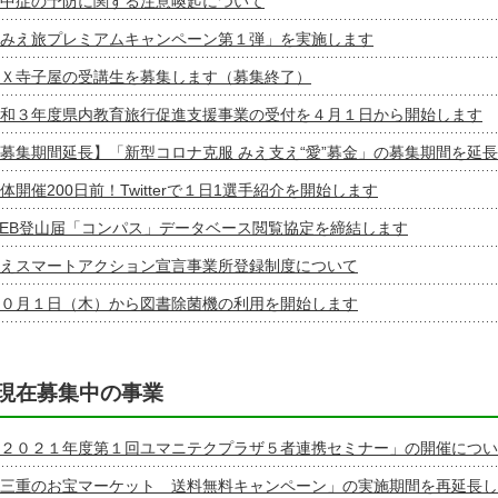
中症の予防に関する注意喚起について
みえ旅プレミアムキャンペーン第１弾」を実施します
Ｘ寺子屋の受講生を募集します（募集終了）
和３年度県内教育旅行促進支援事業の受付を４月１日から開始します
募集期間延長】「新型コロナ克服 みえ支え“愛”募金」の募集期間を延
体開催200日前！Twitterで１日1選手紹介を開始します
EB登山届「コンパス」データベース閲覧協定を締結します
えスマートアクション宣言事業所登録制度について
０月１日（木）から図書除菌機の利用を開始します
現在募集中の事業
２０２１年度第１回ユマニテクプラザ５者連携セミナー」の開催につい
三重のお宝マーケット 送料無料キャンペーン」の実施期間を再延長し