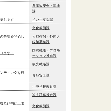
農産物安全・流通
課
集します
担い手支援課
文化振興課
の募集を開始し
人材確保・外国人
政策調整課
国際戦略・プロモ
ります！
ーション推進課
観光戦略課
ンディングを行
食品安全課
小中学校教育課
観光誘客推進課
費及び補助上限
文化振興課