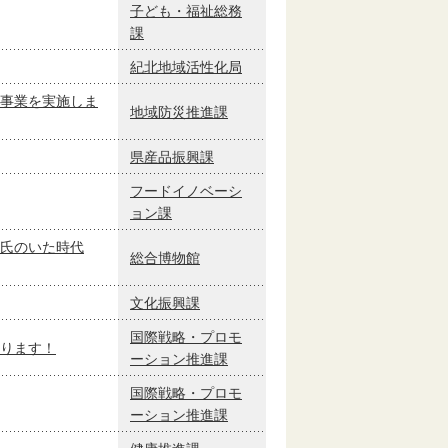
子ども・福祉総務
課
紀北地域活性化局
事業を実施しま
地域防災推進課
県産品振興課
フードイノベーシ
ョン課
氏のいた時代
総合博物館
文化振興課
国際戦略・プロモ
ります！
ーション推進課
国際戦略・プロモ
ーション推進課