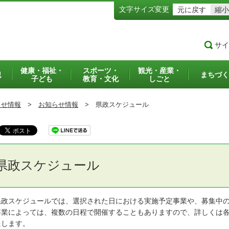
文字サイズ変更
元に戻す
縮小
サイ
健康・福祉・
スポーツ・
観光・産業・
犯
まちづく
子ども
教育・文化
しごと
らせ情報
>
お知らせ情報
>
県政スケジュール
県政スケジュール
政スケジュールでは、選択された日における実施予定事業や、募集中の
業によっては、複数の日程で開催することもありますので、詳しくは各
たします。