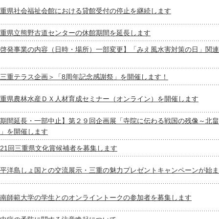
重県社会福祉会館における貸館受付の停止を継続します
重県立熊野古道センターの休館期間を延長します
啓発事業の内容（日時・場所）一部変更】「みえ風水害対策の日」関連
三重テラス企画＞「8周年記念感謝祭」を開催します！
重県農林水産ＤＸ人材育成セミナー（オンライン）を開催します
期間延長・一部中止】第２９回企画展「寺院に伝わる戦国の残像～北畠
」を開催します
21回三重県文化賞候補者を募集します
平洋島しょ国との交流展示・三重の魅力プレゼントキャンペーンが始ま
南師範大学の学生とのオンライントークの参加者を募集します