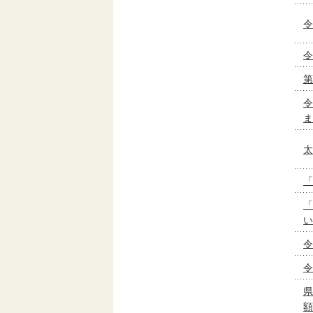
令
令
第
令
ま
太
「
「
い
令
令
県
額