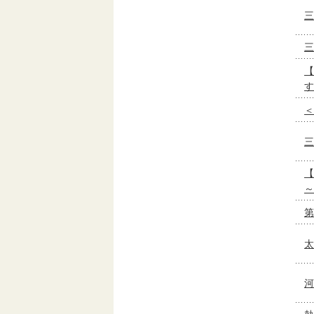
三
三
【
す
＜
三
【
～
第
太
河