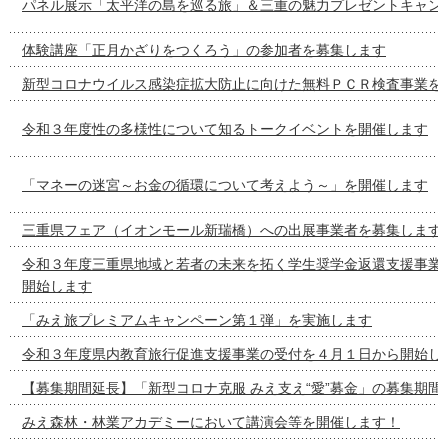
パネル展示「太平洋の島を巡る旅」＆三重の魅力プレゼントキャン
体験講座「正月かざりをつくろう」の参加者を募集します
新型コロナウイルス感染症拡大防止に向けた無料ＰＣＲ検査事業を
令和３年度性の多様性について知るトークイベントを開催します
「マネーの迷宮～お金の循環について考えよう～」を開催します
三重県フェア（イオンモール新瑞橋）への出展事業者を募集します
令和３年度三重県地域と若者の未来を拓く学生奨学金返還支援事業
開始します
「みえ旅プレミアムキャンペーン第１弾」を実施します
令和３年度県内教育旅行促進支援事業の受付を４月１日から開始し
【募集期間延長】「新型コロナ克服 みえ支え“愛”募金」の募集期間
みえ森林・林業アカデミーにおいて講演会等を開催します！