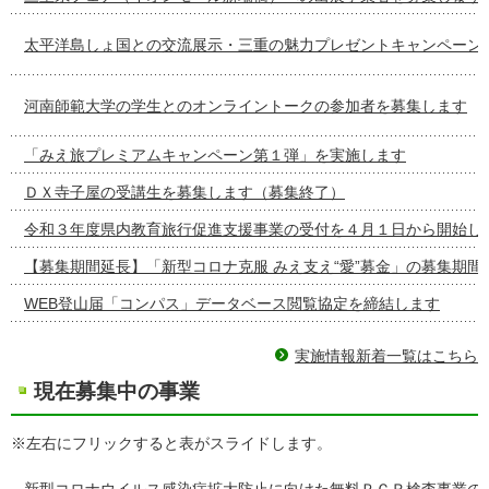
太平洋島しょ国との交流展示・三重の魅力プレゼントキャンペーン
河南師範大学の学生とのオンライントークの参加者を募集します
「みえ旅プレミアムキャンペーン第１弾」を実施します
ＤＸ寺子屋の受講生を募集します（募集終了）
令和３年度県内教育旅行促進支援事業の受付を４月１日から開始し
【募集期間延長】「新型コロナ克服 みえ支え“愛”募金」の募集期間
WEB登山届「コンパス」データベース閲覧協定を締結します
実施情報新着一覧はこちら
現在募集中の事業
※左右にフリックすると表がスライドします。
新型コロナウイルス感染症拡大防止に向けた無料ＰＣＲ検査事業の