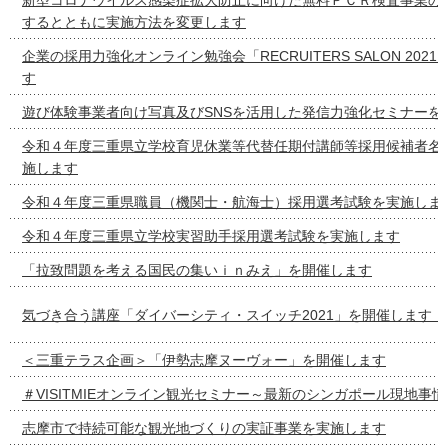
するとともに実施方法を変更します
企業の採用力強化オンライン勉強会「RECRUITERS SALON 2021 v
す
遊び体験事業者向け写真及びSNSを活用した発信力強化セミナーを
令和４年度三重県立学校育児休業等代替任期付講師等採用候補者名
施します
令和４年度三重県職員（機関士・航海士）採用選考試験を実施しま
令和４年度三重県立学校実習助手採用選考試験を実施します
「拉致問題を考える国民の集いｉｎみえ」を開催します
気づき合う講座「ダイバーシティ・スイッチ2021」を開催します！
＜三重テラス企画＞「伊勢志摩ヌーヴォー」を開催します
＃VISITMIEオンライン観光セミナー～最新のシンガポール現地事
志摩市で持続可能な観光地づくりの実証事業を実施します