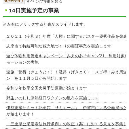
すべての情報を見る
選択カテゴリ
14日実施予定の事業
※左右にフリックすると表がスライドします。
２０２１（令和３）年度「人権」に関するポスター優秀作品を発表
志摩市で持続可能な観光地づくりの実証事業を実施します
遊び体験利用促進キャンペーン「みえのあそキャン’21」利用対象
モーションの実施
速旅「驚得（きょうとく）！激得（げきとく）！スゴ得！みえ周遊
ン」を１１月５日から開始します
令和３年秋季全国火災予防運動が始まります
野生いのしし豚熱経口ワクチンの散布を実施します
伊勢志摩サミット記念館「サミエール」 伊賀市による企画展示と
が始まります！
「三重県公衆浴場法施行条例」の改正（案）に対する意見を募集し