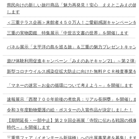
県民向けの新しい旅行商品「魅力再発見！安心 ええとこみえの旅
します
＜三重テラス企画＞来館者４５０万人！ご愛顧感謝キャンペーンを
三重の実物図鑑 特集展示「中世古文書の世界」を開催します
パネル展示「太平洋の島を巡る旅」＆三重の魅力プレゼントキャン
遊び体験利用促進キャンペーン「みえのあそキャン'21」～第２弾
新型コロナウイルス感染症拡大防止に向けた無料ＰＣＲ検査事業を
「マネーの迷宮～お金の循環について考えよう～」を開催します
速報展示「西暦７００年前後の煮炊具：リアル長胴甕」を開催しま
令和３年度動物愛護の絵・ポスターの入賞作品が決定しました！
【期間延長・一部中止】第２９回企画展「寺院に伝わる戦国の残像
時代～」を開催します
三重県フェア（イオンモール新瑞橋）への出展事業者を募集します