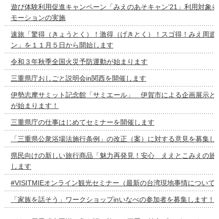
遊び体験利用促進キャンペーン「みえのあそキャン’21」利用対象
モーションの実施
速旅「驚得（きょうとく）！激得（げきとく）！スゴ得！みえ周遊
ン」を１１月５日から開始します
令和３年秋季全国火災予防運動が始まります
三重県庁おしごと説明会in関西を開催します
伊勢志摩サミット記念館「サミエール」 伊賀市による企画展示と
が始まります！
三重県庁の仕事はじめてセミナーを開催します
「三重県公衆浴場法施行条例」の改正（案）に対する意見を募集し
県民向けの新しい旅行商品「魅力再発見！安心 ええとこみえの旅
します
#VISITMIEオンライン観光セミナー（最新の台湾現地事情につい
「家族を話そう」ワークショップinいなべの参加者を募集します！