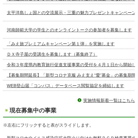
太平洋島しょ国との交流展示・三重の魅力プレゼントキャンペーン
河南師範大学の学生とのオンライントークの参加者を募集します
「みえ旅プレミアムキャンペーン第１弾」を実施します
ＤＸ寺子屋の受講生を募集します（募集終了）
令和３年度県内教育旅行促進支援事業の受付を４月１日から開始し
【募集期間延長】「新型コロナ克服 みえ支え“愛”募金」の募集期間
WEB登山届「コンパス」データベース閲覧協定を締結します
実施情報新着一覧はこちら
現在募集中の事業
※左右にフリックすると表がスライドします。
新型コロナウイルス感染症拡大防止に向けた無料ＰＣＲ検査事業の