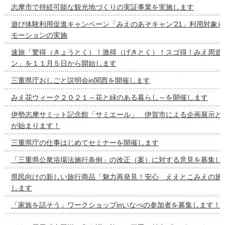
志摩市で持続可能な観光地づくりの実証事業を実施します
遊び体験利用促進キャンペーン「みえのあそキャン’21」利用対象
モーションの実施
速旅「驚得（きょうとく）！激得（げきとく）！スゴ得！みえ周遊
ン」を１１月５日から開始します
三重県庁おしごと説明会in関西を開催します
みえ花ウィーク２０２１～花と緑のある暮らし～を開催します
伊勢志摩サミット記念館「サミエール」 伊賀市による企画展示と
が始まります！
三重県庁の仕事はじめてセミナーを開催します
「三重県公衆浴場法施行条例」の改正（案）に対する意見を募集し
県民向けの新しい旅行商品「魅力再発見！安心 ええとこみえの旅
します
「家族を話そう」ワークショップinいなべの参加者を募集します！