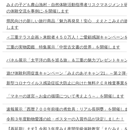
みえの子ども農山漁村・自然体験活動指導者リスクマネジメント研
の体験交流を事例に‐を開催します
県民向けの新しい旅行商品「魅力再発見！安心 ええとこみえの旅
します
＜三重テラス企画＞来館者４５０万人！ご愛顧感謝キャンペーンを
三重の実物図鑑 特集展示「中世古文書の世界」を開催します
パネル展示「太平洋の島を巡る旅」＆三重の魅力プレゼントキャン
遊び体験利用促進キャンペーン「みえのあそキャン'21」～第２弾
新型コロナウイルス感染症拡大防止に向けた無料ＰＣＲ検査事業を
「マネーの迷宮～お金の循環について考えよう～」を開催します
速報展示「西暦７００年前後の煮炊具：リアル長胴甕」を開催しま
令和３年度動物愛護の絵・ポスターの入賞作品が決定しました！
【再延期します】令和３年度みえ夜間学級体験教室「まなみえ」を