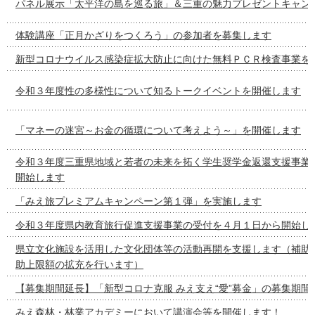
パネル展示「太平洋の島を巡る旅」＆三重の魅力プレゼントキャン
体験講座「正月かざりをつくろう」の参加者を募集します
新型コロナウイルス感染症拡大防止に向けた無料ＰＣＲ検査事業を
令和３年度性の多様性について知るトークイベントを開催します
「マネーの迷宮～お金の循環について考えよう～」を開催します
令和３年度三重県地域と若者の未来を拓く学生奨学金返還支援事業
開始します
「みえ旅プレミアムキャンペーン第１弾」を実施します
令和３年度県内教育旅行促進支援事業の受付を４月１日から開始し
県立文化施設を活用した文化団体等の活動再開を支援します（補助
助上限額の拡充を行います）
【募集期間延長】「新型コロナ克服 みえ支え“愛”募金」の募集期間
みえ森林・林業アカデミーにおいて講演会等を開催します！