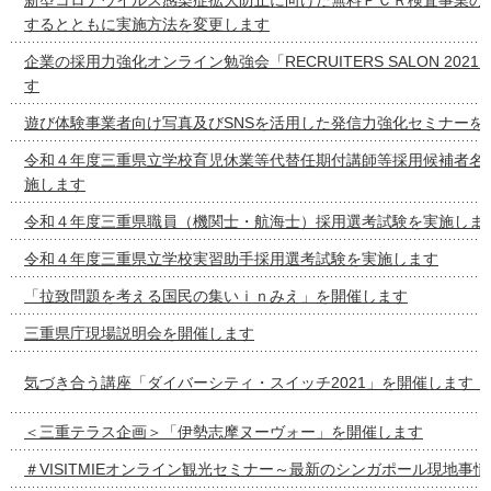
するとともに実施方法を変更します
企業の採用力強化オンライン勉強会「RECRUITERS SALON 2021 v
す
遊び体験事業者向け写真及びSNSを活用した発信力強化セミナーを
令和４年度三重県立学校育児休業等代替任期付講師等採用候補者名
施します
令和４年度三重県職員（機関士・航海士）採用選考試験を実施しま
令和４年度三重県立学校実習助手採用選考試験を実施します
「拉致問題を考える国民の集いｉｎみえ」を開催します
三重県庁現場説明会を開催します
気づき合う講座「ダイバーシティ・スイッチ2021」を開催します！
＜三重テラス企画＞「伊勢志摩ヌーヴォー」を開催します
＃VISITMIEオンライン観光セミナー～最新のシンガポール現地事