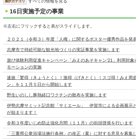
すべての情報を見る
選択カテゴリ
16日実施予定の事業
※左右にフリックすると表がスライドします。
２０２１（令和３）年度「人権」に関するポスター優秀作品を発表
志摩市で持続可能な観光地づくりの実証事業を実施します
遊び体験利用促進キャンペーン「みえのあそキャン’21」利用対象
モーションの実施
速旅「驚得（きょうとく）！激得（げきとく）！スゴ得！みえ周遊
ン」を１１月５日から開始します
野生いのしし豚熱経口ワクチンの散布を実施します
伊勢志摩サミット記念館「サミエール」 伊賀市による企画展示と
が始まります！
令和３年度いじめ防止強化月間（１１月）の街頭啓発を行います
「三重県公衆浴場法施行条例」の改正（案）に対する意見を募集し