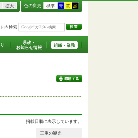
色の変更
拡大
標準
青
黄
黒
ト内検索
県政・
り
組織・業務
お知らせ情報
印刷する
掲載日順に表示しています。
三重の観光