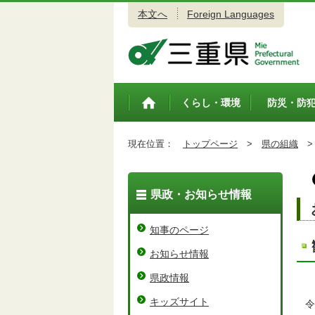
本文へ
Foreign Languages
三重県公式ウェブサイト
くらし・環境
防災・防
トップペ
ージ
現在位置：
トップページ
>
県の組織
>
県政・お知らせ情報
知事のページ
お知らせ情報
県政情報
キッズサイト
令