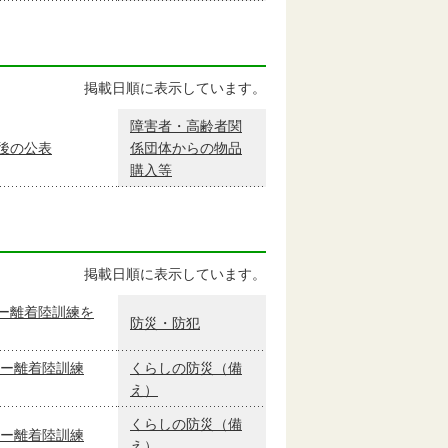
掲載日順に表示しています。
障害者・高齢者関
後の公表
係団体からの物品
購入等
掲載日順に表示しています。
ー離着陸訓練を
防災・防犯
ター離着陸訓練
くらしの防災（備
え）
くらしの防災（備
ター離着陸訓練
え）