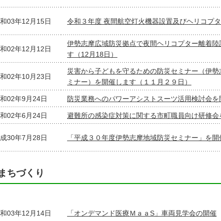
和03年12月15日
令和３年度 夜間航空灯火機器設置及びヘリコプ
伊勢志摩広域防災拠点で夜間ヘリコプター離着陸
和02年12月12日
す（12月18日）
災害から子どもを守るための防災セミナー（伊勢
和02年10月23日
ミナー）を開催します（１１月２９日）
和02年9月24日
防災業務へのパワーアシストスーツ活用検討会を
和02年6月24日
避難所の感染症対策に関する市町職員向け研修会
成30年7月28日
「平成３０年度伊勢志摩地域防災セミナー」を開
まちづくり
和03年12月14日
「オンデマンド医療ＭａａS」車両見学会の開催