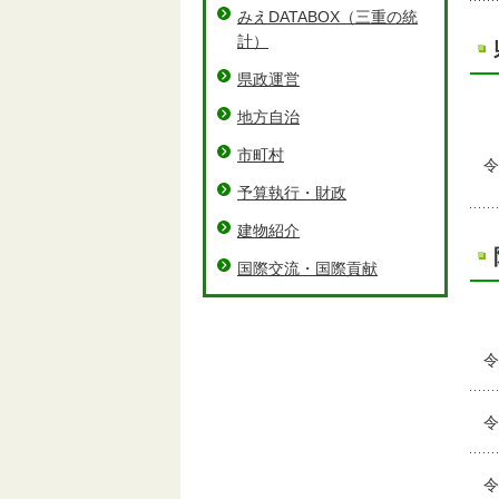
みえDATABOX（三重の統
計）
県政運営
地方自治
市町村
令
予算執行・財政
建物紹介
国際交流・国際貢献
令
令
令