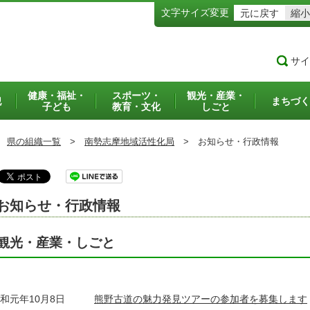
文字サイズ変更
元に戻す
縮小
サイ
健康・福祉・
スポーツ・
観光・産業・
犯
まちづく
子ども
教育・文化
しごと
県の組織一覧
>
南勢志摩地域活性化局
>
お知らせ・行政情報
お知らせ・行政情報
観光・産業・しごと
和元年10月8日
熊野古道の魅力発見ツアーの参加者を募集します