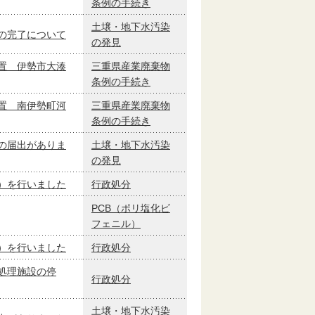
条例の手続き
土壌・地下水汚染
の完了について
の発見
置 伊勢市大湊
三重県産業廃棄物
条例の手続き
置 南伊勢町河
三重県産業廃棄物
条例の手続き
の届出がありま
土壌・地下水汚染
の発見
）を行いました
行政処分
PCB（ポリ塩化ビ
フェニル）
）を行いました
行政処分
処理施設の停
行政処分
土壌・地下水汚染