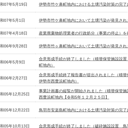
和07年5月19日
伊勢市竹ケ鼻町地内における土壌汚染対策の完了
和07年5月1日
伊勢市竹ケ鼻町地内において土壌汚染が発見され
和07年4月18日
産業廃棄物処理業者の行政処分（事業の停止）を
和06年9月28日
伊勢市竹ヶ鼻町地内において土壌汚染が発見され
合意形成手続が終了しました（積替保管施設設置
和06年5月9日
町地内）
合意形成手続終了報告書が提出されました（積
和06年2月27日
伊勢市西豊浜町地内）
事業計画書の縦覧が開始されました（積替保管施
和05年12月25日
西豊浜町地内【令和5年１２月２５日】
和05年12月22日
鳥羽市安楽島町地内における土壌汚染対策の完了
和05年10月13日
合意形成手続が終了しました（破砕施設設置 鳥