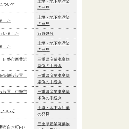
土壌・地下水汚染
について
の発見
土壌・地下水汚染
ました
の発見
行いました
行政処分
土壌・地下水汚染
ました
の発見
 伊勢市西豊浜
三重県産業廃棄物
条例の手続き
替保管施設設置
三重県産業廃棄物
条例の手続き
設設置 伊勢市
三重県産業廃棄物
条例の手続き
土壌・地下水汚染
について
の発見
三重県産業廃棄物
羽市白木町内）