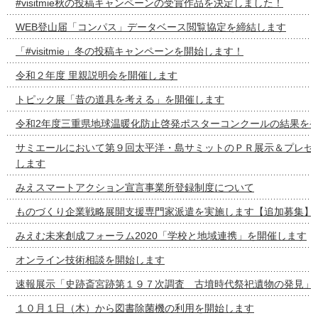
#visitmie秋の投稿キャンペーンの受賞作品を決定しました！
WEB登山届「コンパス」データベース閲覧協定を締結します
「#visitmie」冬の投稿キャンペーンを開始します！
令和２年度 里親説明会を開催します
トピック展「昔の道具を考える」を開催します
令和2年度三重県地球温暖化防止啓発ポスターコンクールの結果を
サミエールにおいて第９回太平洋・島サミットのＰＲ展示＆プレゼ
します
みえスマートアクション宣言事業所登録制度について
ものづくり企業戦略展開支援専門家派遣を実施します【追加募集】
みえむ未来創成フォーラム2020「学校と地域連携」を開催します
オンライン技術相談を開始します
速報展示「史跡斎宮跡第１９７次調査 古墳時代祭祀遺物の発見」
１０月１日（木）から図書除菌機の利用を開始します