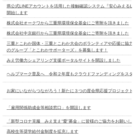
県公式LINEアカウントを活用した接触確認システム『安心みえるLI
開始します
株式会社オークワから三重県環境保全基金にご寄附を頂きました
株式会社中京銀行から三重県環境保全基金にご寄附を頂きました
三重とこわか国体・三重とこわか大会のボランティアや応援に協力
のグループ「とこわかサポーターズ」を募集します！
みえ労働力シェアリング支援ポータルサイトを開設しました
ヘルプマーク普及へ 令和２年度もクラウドファンディングをスタ
お家にいながらつながろう！新たに３つの度会県応援プロジェクト
「雇用関係助成金等相談窓口」を開設します
「新型コロナ克服 みえ支え“愛”募金」に皆様のご協力をお願いし
高校生等奨学給付金制度を拡充します