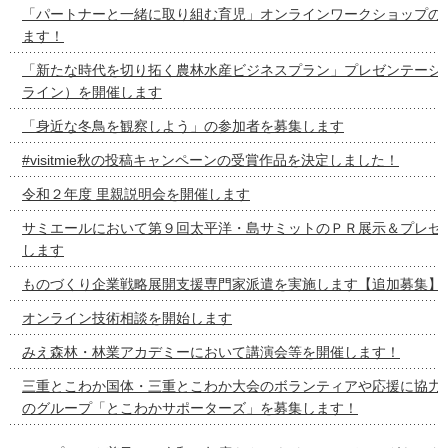
「パートナーと一緒に取り組む育児」オンラインワークショップの
ます！
「新たな時代を切り拓く農林水産ビジネスプラン」プレゼンテーシ
ライン）を開催します
「身近な冬鳥を観察しよう」の参加者を募集します
#visitmie秋の投稿キャンペーンの受賞作品を決定しました！
令和２年度 里親説明会を開催します
サミエールにおいて第９回太平洋・島サミットのＰＲ展示＆プレゼ
します
ものづくり企業戦略展開支援専門家派遣を実施します【追加募集】
オンライン技術相談を開始します
みえ森林・林業アカデミーにおいて講演会等を開催します！
三重とこわか国体・三重とこわか大会のボランティアや応援に協力
のグループ「とこわかサポーターズ」を募集します！