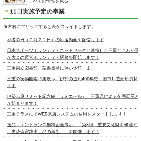
すべての情報を見る
選択カテゴリ
11日実施予定の事業
※左右にフリックすると表がスライドします。
忍者の日（２月２２日）の応援動画を配信します
日本スポーツボランティアネットワークと連携した三重とこわか国
か大会の運営ボランティア研修を開始します！
三重県立図書館 蔵書点検に伴い休館します
三重の実物図鑑特集展示「伊勢の造船400年史～旧市川造船所資料
ます
伊勢志摩サミット記念館「サミエール」 三重県による企画展示と
が始まります！
三重テラスにてWEB来店システムの運用をスタートします！
逸品～エントランス無料企画展示～「第3回 重要文化財を修理す
―史跡斎宮跡出土品の再生―」を開催します！