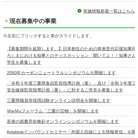
実施情報新着一覧はこちら
現在募集中の事業
※左右にフリックすると表がスライドします。
【募集期間を延期します。】日本創生のための将来世代応援知事同盟
ろしまにおける知事とのディスカッション「聞いてよ！！知事さん
学生を募集します
2050年カーボンニュートラルシンポジウムを開催します
「令和３年度三重県食品監視指導計画（案）」及び「令和３年度三
安全確保監視指導計画（案）」に対するご意見を募集します
三重県職員等採用試験オンライン説明会を開催します
ＭieＭuフォーラム「三重の宝物」を開催します
若者の就農意欲喚起オンラインシンポジウムを開催します
#visitmieインバウンドセミナー「外国人目線による情報発信」を