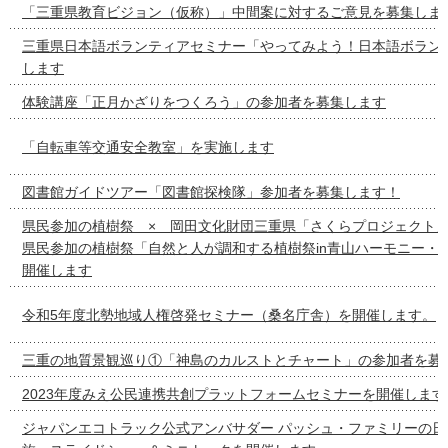
「三重県教育ビジョン（仮称）」中間案に対するご意見を募集しま
三重県日本語ボランティアセミナー「やってみよう！日本語ボラン
します
体験講座「正月かざりをつくろう」の参加者を募集します
「自転車等交通安全教室」を実施します
図書館ガイドツアー「図書館探検隊」参加者を募集します！
県民参加の植樹祭 × 岡田文化財団三重県「さくらプロジェクト
県民参加の植樹祭「自然と人が調和する植樹祭in青山ハーモニー・
開催します
令和5年度北勢地域人権啓発セミナー（桑名庁舎）を開催します。
三重の地質景観巡り①「神島のカルストとチャート」の参加者を募
2023年度みえ公民連携共創プラットフォームセミナーを開催します
ジャパンエコトラック公式アンバサダー パッシュ・ファミリーの日