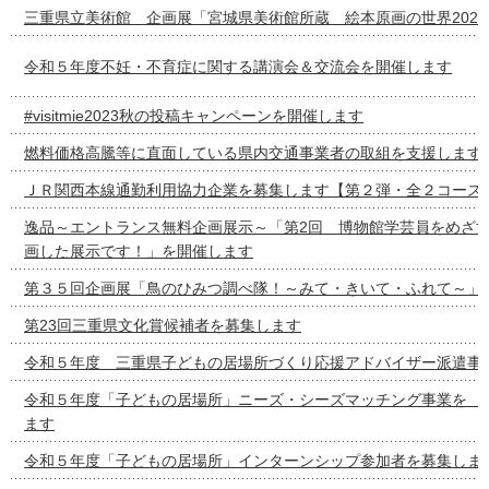
三重県立美術館 企画展「宮城県美術館所蔵 絵本原画の世界2022-
令和５年度不妊・不育症に関する講演会＆交流会を開催します
#visitmie2023秋の投稿キャンペーンを開催します
燃料価格高騰等に直面している県内交通事業者の取組を支援します
ＪＲ関西本線通勤利用協力企業を募集します【第２弾・全２コース
逸品～エントランス無料企画展示～「第2回 博物館学芸員をめざ
画した展示です！」を開催します
第３５回企画展「鳥のひみつ調べ隊！～みて・きいて・ふれて～」
第23回三重県文化賞候補者を募集します
令和５年度 三重県子どもの居場所づくり応援アドバイザー派遣事
令和５年度「子どもの居場所」ニーズ・シーズマッチング事
ます
令和５年度「子どもの居場所」インターンシップ参加者を募集しま