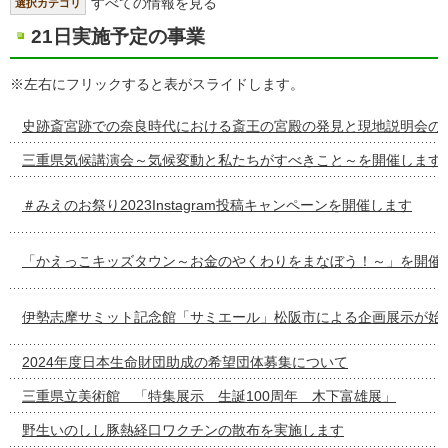
すべての情報を見る
選択カテゴリ
21日実施予定の事業
※左右にフリックすると表がスライドします。
史跡斎宮跡での奈良時代における斎王の宮殿の発見と現地説明会の
三重県気候講演会～気候変動と私たちがすべきこと～を開催します
＃みえのお祭り2023Instagram投稿キャンペーンを開催します
「かえっこキッズタウン～お金のやくわりをまなぼう！～」を開催
伊勢志摩サミット記念館「サミエール」松阪市による企画展示が始
2024年度日本生命財団助成の希望団体募集について
三重県立美術館 「特集展示 生誕100周年 木下富雄展」
野生いのしし豚熱経口ワクチンの散布を実施します