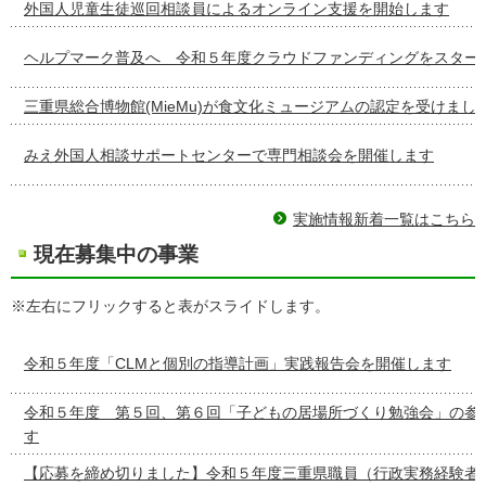
外国人児童生徒巡回相談員によるオンライン支援を開始します
ヘルプマーク普及へ 令和５年度クラウドファンディングをスター
三重県総合博物館(MieMu)が食文化ミュージアムの認定を受けまし
みえ外国人相談サポートセンターで専門相談会を開催します
実施情報新着一覧はこちら
現在募集中の事業
※左右にフリックすると表がスライドします。
令和５年度「CLMと個別の指導計画」実践報告会を開催します
令和５年度 第５回、第６回「子どもの居場所づくり勉強会」の参
す
【応募を締め切りました】令和５年度三重県職員（行政実務経験者