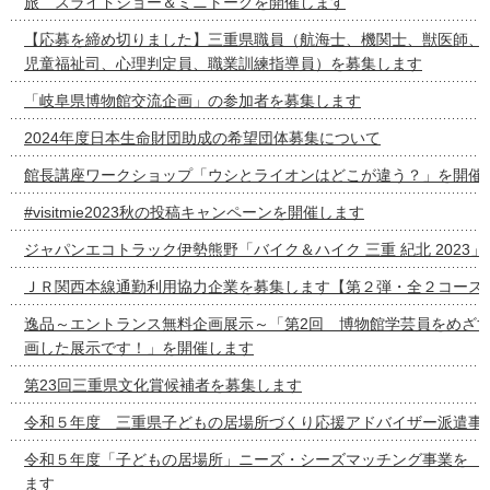
旅 スライドショー＆ミニトークを開催します
【応募を締め切りました】三重県職員（航海士、機関士、獣医師、
児童福祉司、心理判定員、職業訓練指導員）を募集します
「岐阜県博物館交流企画」の参加者を募集します
2024年度日本生命財団助成の希望団体募集について
館長講座ワークショップ「ウシとライオンはどこが違う？」を開催
#visitmie2023秋の投稿キャンペーンを開催します
ジャパンエコトラック伊勢熊野「バイク＆ハイク 三重 紀北 2023
ＪＲ関西本線通勤利用協力企業を募集します【第２弾・全２コース
逸品～エントランス無料企画展示～「第2回 博物館学芸員をめざ
画した展示です！」を開催します
第23回三重県文化賞候補者を募集します
令和５年度 三重県子どもの居場所づくり応援アドバイザー派遣事
令和５年度「子どもの居場所」ニーズ・シーズマッチング事
ます