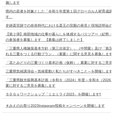
施します
県内の若者を対象とした「令和５年度第１回グローカル人材育成講
す。
史跡斎宮跡での奈良時代における斎王の宮殿の発見と現地説明会の
【第２弾】南部地域の仕事や暮らしを体感するバスツアー（紀勢・
の参加者を募集します 【募集は終了しました】
「三重県人権施策基本方針（第三次改定）」（中間案）及び「第五
れる三重をつくる行動プラン」（素案）に関する意見を募集します
「花とみどりの三重づくり基本計画（仮称）」素案に対するご意見
三重県気候講演会～気候変動と私たちがすべきこと～を開催します
「三重県観光振興基本計画（令和６（2024）年度～令和８（2026
案に対するご意見を募集します
ＳＤＧｓワークショップ「ミエミライ2023」を開催します‼
＃みえのお祭り2023Instagram投稿キャンペーンを開催します