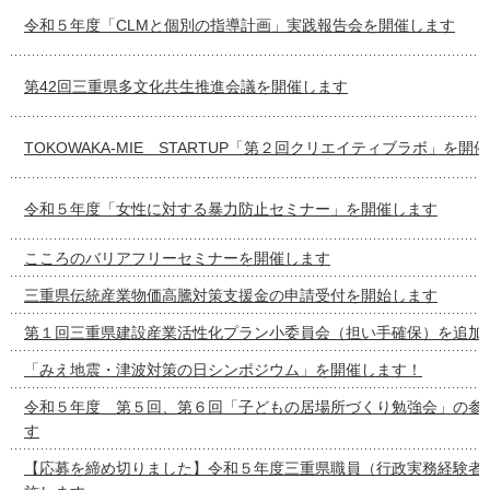
令和５年度「CLMと個別の指導計画」実践報告会を開催します
第42回三重県多文化共生推進会議を開催します
TOKOWAKA-MIE STARTUP「第２回クリエイティブラボ」を開
令和５年度「女性に対する暴力防止セミナー」を開催します
こころのバリアフリーセミナーを開催します
三重県伝統産業物価高騰対策支援金の申請受付を開始します
第１回三重県建設産業活性化プラン小委員会（担い手確保）を追加
「みえ地震・津波対策の日シンポジウム」を開催します！
令和５年度 第５回、第６回「子どもの居場所づくり勉強会」の参
す
【応募を締め切りました】令和５年度三重県職員（行政実務経験者