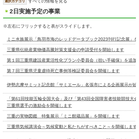
すべての情報を見る
選択カテゴリ
2日実施予定の事業
※左右にフリックすると表がスライドします。
ミニ水族展示「鳥羽市海のレッドデータブック2023刊行記念展」
三重県伝統産業物価高騰対策支援金の申請受付を開始します
第１回三重県建設産業活性化プラン小委員会（担い手確保）を追加
第７回三重県児童虐待死亡事例等検証委員会を開催します
伊勢志摩サミット記念館「サミエール」名張市による企画展示が始
「第61回技能五輪全国大会」及び「第43回全国障害者技能競技大
三重県選手の激励会を開催します
三重の実物図鑑 特集展示「ミニ館蔵品展」を開催します
三重県気候講演会～気候変動と私たちがすべきこと～を開催します