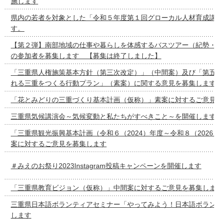
施します
県内の若者を対象とした「令和５年度第１回グローカル人材育成講
す。
【第２弾】南部地域の仕事や暮らしを体感するバスツアー（紀勢・
の参加者を募集します 【募集は終了しました】
「三重県人権施策基本方針（第三次改定）」（中間案）及び「第五
れる三重をつくる行動プラン」（素案）に関する意見を募集します
「花とみどりの三重づくり基本計画（仮称）」素案に対するご意見
三重県気候講演会～気候変動と私たちがすべきこと～を開催します
「三重県観光振興基本計画（令和６（2024）年度～令和８（2026
案に対するご意見を募集します
＃みえのお祭り2023Instagram投稿キャンペーンを開催します
「三重県教育ビジョン（仮称）」中間案に対するご意見を募集しま
三重県日本語ボランティアセミナー「やってみよう！日本語ボラン
します