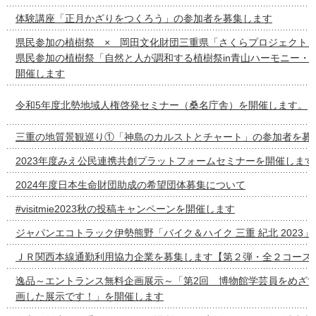
体験講座「正月かざりをつくろう」の参加者を募集します
県民参加の植樹祭 × 岡田文化財団三重県「さくらプロジェクト
県民参加の植樹祭「自然と人が調和する植樹祭in青山ハーモニー・
開催します
令和5年度北勢地域人権啓発セミナー（桑名庁舎）を開催します。
三重の地質景観巡り①「神島のカルストとチャート」の参加者を募
2023年度みえ公民連携共創プラットフォームセミナーを開催します
2024年度日本生命財団助成の希望団体募集について
#visitmie2023秋の投稿キャンペーンを開催します
ジャパンエコトラック伊勢熊野「バイク＆ハイク 三重 紀北 2023
ＪＲ関西本線通勤利用協力企業を募集します【第２弾・全２コース
逸品～エントランス無料企画展示～「第2回 博物館学芸員をめざ
画した展示です！」を開催します