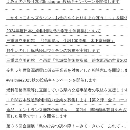
＃みえのお祭り2023Instagram投稿キャンペーンを開催します
「かえっこキッズタウン～お金のやくわりをまなぼう！～」を開催
2024年度日本生命財団助成の希望団体募集について
三重県立美術館 「特集展示 生誕100周年 木下富雄展」
野生いのしし豚熱経口ワクチンの散布を実施します
三重県立美術館 企画展「宮城県美術館所蔵 絵本原画の世界2022-
令和５年度資源循環に係る事業者を対象とした相談窓口を開設しま
#visitmie2023秋の投稿キャンペーンを開催します
燃料価格高騰等に直面している県内交通事業者の取組を支援します
ＪＲ関西本線通勤利用協力企業を募集します【第２弾・全２コース
逸品～エントランス無料企画展示～「第2回 博物館学芸員をめざ
画した展示です！」を開催します
第３５回企画展「鳥のひみつ調べ隊！～みて・きいて・ふれて～」