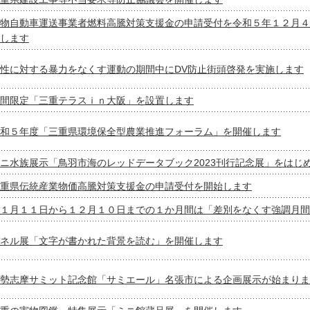
物自動車運送事業者燃料高騰対策支援金の申請受付を令和５年１２月４
します
性に対する暴力をなくす運動の期間中にDV防止街頭啓発を実施します
間限定「三重テラスｉｎ大阪」を設置します
和５年度「三重県環境保全型農業推進フォーラム」を開催します
ニ水族展示「鳥羽市海のレッドデータブック2023刊行記念展」をはじ
重県伝統産業物価高騰対策支援金の申請受付を開始します
１月１１日から１２月１０日までの１か月間は「差別をなくす強調月間
ネル展「文字が書かれた背景を読む」を開催します
勢志摩サミット記念館「サミエール」名張市による企画展示が始まりま