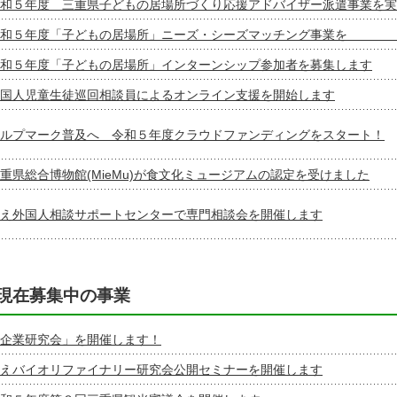
和５年度 三重県子どもの居場所づくり応援アドバイザー派遣事業を実
令和５年度「子どもの居場所」ニーズ・シーズマッチング事業を
和５年度「子どもの居場所」インターンシップ参加者を募集します
国人児童生徒巡回相談員によるオンライン支援を開始します
ルプマーク普及へ 令和５年度クラウドファンディングをスタート！
重県総合博物館(MieMu)が食文化ミュージアムの認定を受けました
え外国人相談サポートセンターで専門相談会を開催します
現在募集中の事業
企業研究会」を開催します！
えバイオリファイナリー研究会公開セミナーを開催します