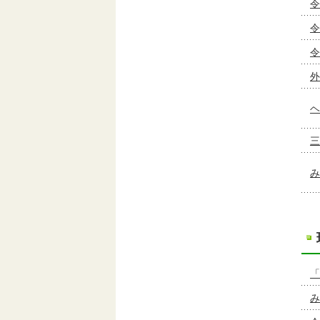
令
令
外
ヘ
三
み
「
み