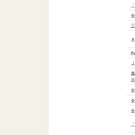
「
令
三
＃
#
Ｊ
逸
示
令
令
「