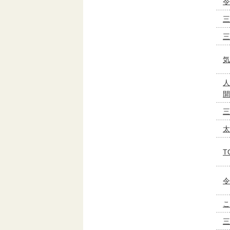
令
三
三
気
人
開
三
太
T
令
こ
三