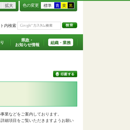
色の変更
拡大
標準
青
黄
黒
ト内検索
県政・
り
組織・業務
お知らせ情報
印刷する
事業などをご案内しております。
詳細項目をご覧いただきますようお願い