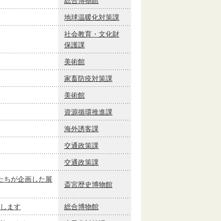
総合博物館
地球温暖化対策課
社会教育・文化財
保護課
美術館
家畜防疫対策課
美術館
資源循環推進課
海外誘客課
交通政策課
交通政策課
たちが企画した展
斎宮歴史博物館
します
総合博物館