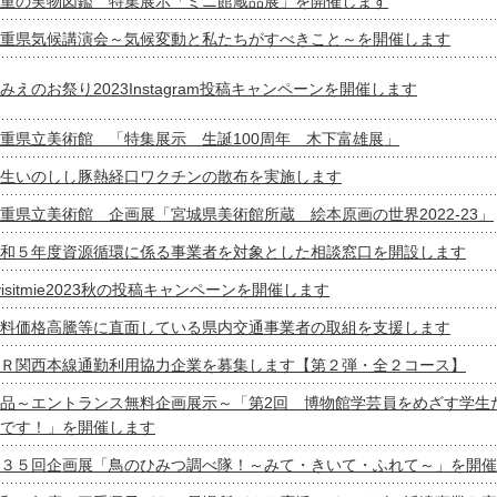
重の実物図鑑 特集展示「ミニ館蔵品展」を開催します
重県気候講演会～気候変動と私たちがすべきこと～を開催します
みえのお祭り2023Instagram投稿キャンペーンを開催します
重県立美術館 「特集展示 生誕100周年 木下富雄展」
生いのしし豚熱経口ワクチンの散布を実施します
重県立美術館 企画展「宮城県美術館所蔵 絵本原画の世界2022-23」
和５年度資源循環に係る事業者を対象とした相談窓口を開設します
visitmie2023秋の投稿キャンペーンを開催します
料価格高騰等に直面している県内交通事業者の取組を支援します
Ｒ関西本線通勤利用協力企業を募集します【第２弾・全２コース】
品～エントランス無料企画展示～「第2回 博物館学芸員をめざす学生
です！」を開催します
３５回企画展「鳥のひみつ調べ隊！～みて・きいて・ふれて～」を開催