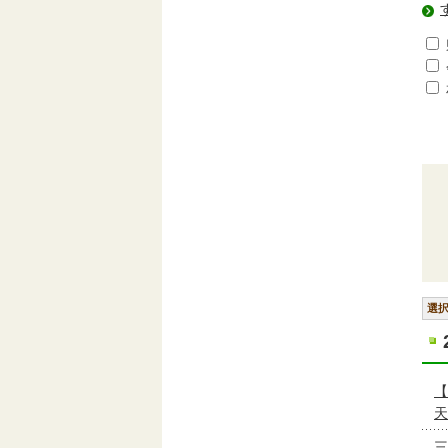
選
【
天
三