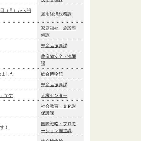
日（月）から開
雇用経済総務課
家庭福祉・施設整
備課
県産品振興課
農産物安全・流通
課
めました
総合博物館
県産品振興課
」です
人権センター
社会教育・文化財
保護課
国際戦略・プロモ
す！
ーション推進課