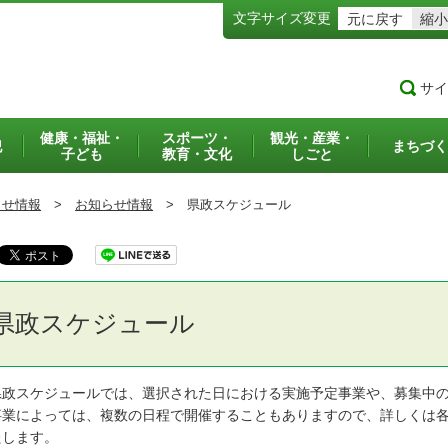
文字サイズ変更
元に戻す
縮小
サイ
健康・福祉・
スポーツ・
観光・産業・
犯
まちづく
子ども
教育・文化
しごと
らせ情報
>
お知らせ情報
>
県政スケジュール
県政スケジュール
政スケジュールでは、選択された日における実施予定事業や、募集中の
業によっては、複数の日程で開催することもありますので、詳しくは各
たします。