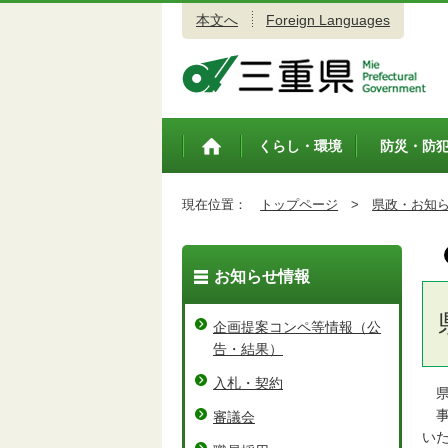
本文へ
Foreign Languages
三重県公式ウェブサイト
くらし・環境
防災・防
トップペ
ージ
現在位置：
トップページ
>
県政・お知
お知らせ情報
企画提案コンペ等情報（公
告・結果）
入札・契約
県
事
審議会
い