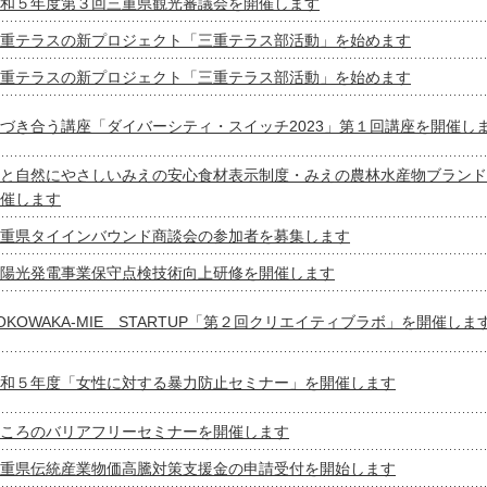
和５年度第３回三重県観光審議会を開催します
重テラスの新プロジェクト「三重テラス部活動」を始めます
重テラスの新プロジェクト「三重テラス部活動」を始めます
づき合う講座「ダイバーシティ・スイッチ2023」第１回講座を開催し
と自然にやさしいみえの安心食材表示制度・みえの農林水産物ブランド
催します
重県タイインバウンド商談会の参加者を募集します
陽光発電事業保守点検技術向上研修を開催します
OKOWAKA-MIE STARTUP「第２回クリエイティブラボ」を開催しま
和５年度「女性に対する暴力防止セミナー」を開催します
ころのバリアフリーセミナーを開催します
重県伝統産業物価高騰対策支援金の申請受付を開始します