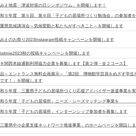
みえ地震・津波対策の日シンポジウム」を開催します！
和５年度 第５回、第６回「子どもの居場所づくり勉強会」の参加者を
重県気候講演会～気候変動と私たちがすべきこと～を開催します
みえのお祭り2023Instagram投稿キャンペーンを開催します
visitmie2023秋の投稿キャンペーンを開催します
Ｒ関西本線通勤利用協力企業を募集します【第２弾・全２コース】
品～エントランス無料企画展示～「第2回 博物館学芸員をめざす学生
です！」を開催します
和５年度 三重県子どもの居場所づくり応援アドバイザー派遣事業を実
令和５年度「子どもの居場所」ニーズ・シーズマッチング事業を
和５年度「子どもの居場所」インターンシップ参加者を募集します
三重県中小企業支援ネットワーク推進事業」のホームページを開設しま