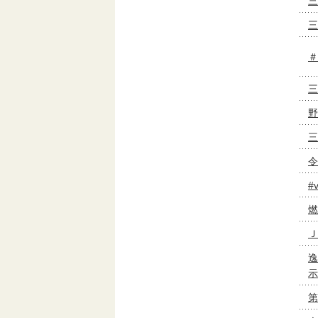
三
三
＃
三
野
三
令
#
燃
Ｊ
逸
示
第