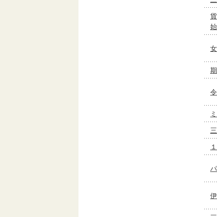
貨
始
女
期
令
ミ
三
１
パ
伊