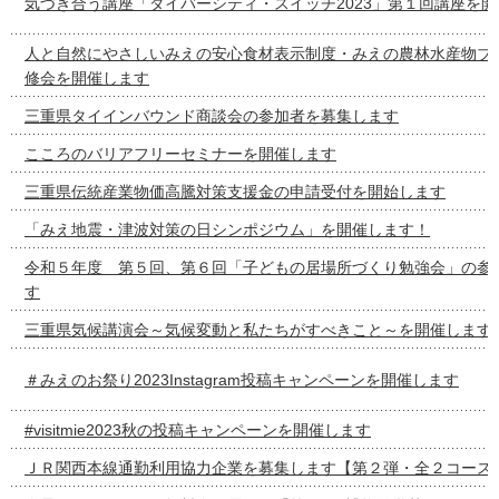
気づき合う講座「ダイバーシティ・スイッチ2023」第１回講座を
人と自然にやさしいみえの安心食材表示制度・みえの農林水産物ブ
修会を開催します
三重県タイインバウンド商談会の参加者を募集します
こころのバリアフリーセミナーを開催します
三重県伝統産業物価高騰対策支援金の申請受付を開始します
「みえ地震・津波対策の日シンポジウム」を開催します！
令和５年度 第５回、第６回「子どもの居場所づくり勉強会」の参
す
三重県気候講演会～気候変動と私たちがすべきこと～を開催します
＃みえのお祭り2023Instagram投稿キャンペーンを開催します
#visitmie2023秋の投稿キャンペーンを開催します
ＪＲ関西本線通勤利用協力企業を募集します【第２弾・全２コース