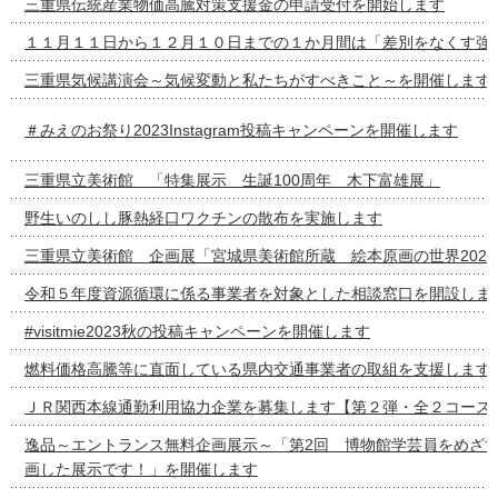
三重県伝統産業物価高騰対策支援金の申請受付を開始します
１１月１１日から１２月１０日までの１か月間は「差別をなくす強
三重県気候講演会～気候変動と私たちがすべきこと～を開催します
＃みえのお祭り2023Instagram投稿キャンペーンを開催します
三重県立美術館 「特集展示 生誕100周年 木下富雄展」
野生いのしし豚熱経口ワクチンの散布を実施します
三重県立美術館 企画展「宮城県美術館所蔵 絵本原画の世界2022-
令和５年度資源循環に係る事業者を対象とした相談窓口を開設しま
#visitmie2023秋の投稿キャンペーンを開催します
燃料価格高騰等に直面している県内交通事業者の取組を支援します
ＪＲ関西本線通勤利用協力企業を募集します【第２弾・全２コース
逸品～エントランス無料企画展示～「第2回 博物館学芸員をめざ
画した展示です！」を開催します