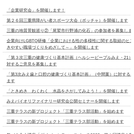
「企業研究会」を開催します！
第２６回三重県障がい者スポーツ大会（ボッチャ）を開催します
三重の地質景観巡り②「尾鷲市行野浦の化石」の参加者を募集しま
企業向けLGBTQ研修「企業における性の多様性に関する取組のヒ
きやすい職場づくりをめざして～」を開催します
「第３次三重の健康づくり基本計画（ヘルシーピープルみえ・21）
対するご意見を募集します
「第3次みえ歯と口腔の健康づくり基本計画」（中間案）に対する
ます
「ときめき わくわく 水晶をさがしてみよう！」を開催します
みえバイオリファイナリー研究会公開セミナーを開催します
三重テラスの新プロジェクト「三重テラス部活動」を始めます
三重テラスの新プロジェクト「三重テラス部活動」を始めます