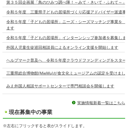
第３５回企画展「鳥のひみつ調べ隊！～みて・きいて・ふれて～」
令和５年度 三重県子どもの居場所づくり応援アドバイザー派遣事
令和５年度「子どもの居場所」ニーズ・シーズマッチング事
ます
令和５年度「子どもの居場所」インターンシップ参加者を募集しま
外国人児童生徒巡回相談員によるオンライン支援を開始します
ヘルプマーク普及へ 令和５年度クラウドファンディングをスター
三重県総合博物館(MieMu)が食文化ミュージアムの認定を受けまし
みえ外国人相談サポートセンターで専門相談会を開催します
実施情報新着一覧はこちら
現在募集中の事業
※左右にフリックすると表がスライドします。