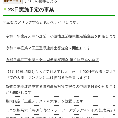
すべての情報を見る
選択カテゴリ
28日実施予定の事業
※左右にフリックすると表がスライドします。
令和５年度みえ中小企業・小規模企業振興推進協議会を開催します
令和５年度第２回三重県建築士審査会を開催します
令和５年度三重県男女共同参画審議会 第２回部会の開催
【1月19日12時をもって受付終了しました。】2024年台湾・新北
りでの天燈（ランタン）上げ参加者を募集します！
貨物自動車運送事業者燃料高騰対策支援金の申請受付を令和５年１
から開始します
期間限定「三重テラスｉｎ大阪」を設置します
ミニ水族展示「鳥羽市海のレッドデータブック2023刊行記念展」