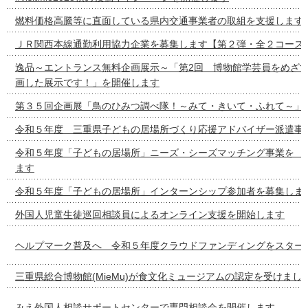
燃料価格高騰等に直面している県内交通事業者の取組を支援します
ＪＲ関西本線通勤利用協力企業を募集します【第２弾・全２コース
逸品～エントランス無料企画展示～「第2回 博物館学芸員をめざ
画した展示です！」を開催します
第３５回企画展「鳥のひみつ調べ隊！～みて・きいて・ふれて～」
令和５年度 三重県子どもの居場所づくり応援アドバイザー派遣事
令和５年度「子どもの居場所」ニーズ・シーズマッチング事
ます
令和５年度「子どもの居場所」インターンシップ参加者を募集しま
外国人児童生徒巡回相談員によるオンライン支援を開始します
ヘルプマーク普及へ 令和５年度クラウドファンディングをスター
三重県総合博物館(MieMu)が食文化ミュージアムの認定を受けまし
みえ外国人相談サポートセンターで専門相談会を開催します