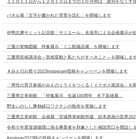
１１月１１日から１２月１０日までの１か月間は「差別をなくす強
パネル展「文字が書かれた背景を読む」を開催します
伊勢志摩サミット記念館「サミエール」名張市による企画展示が始
三重の実物図鑑 特集展示「ミニ館蔵品展」を開催します
三重県気候講演会～気候変動と私たちがすべきこと～を開催します
＃みえのお祭り2023Instagram投稿キャンペーンを開催します
「男性の育児参画がみえのミライをつくる！イクボス座談会」を開
三重県立美術館 「特集展示 生誕100周年 木下富雄展」
野生いのしし豚熱経口ワクチンの散布を実施します
三重県立美術館 企画展「宮城県美術館所蔵 絵本原画の世界2022-
令和５年度資源循環に係る事業者を対象とした相談窓口を開設しま
#visitmie2023秋の投稿キャンペーンを開催します