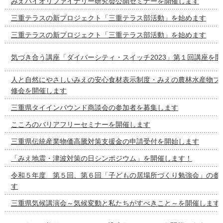
みえバイオリファイナリー研究会公開セミナーを開催します
三重テラスの新プロジェクト「三重テラス部活動」を始めます
三重テラスの新プロジェクト「三重テラス部活動」を始めます
気づき合う講座「ダイバーシティ・スイッチ2023」第１回講座を
人と自然にやさしいみえの安心食材表示制度・みえの農林水産物ブ
修会を開催します
三重県タイインバウンド商談会の参加者を募集します
こころのバリアフリーセミナーを開催します
三重県伝統産業物価高騰対策支援金の申請受付を開始します
「みえ地震・津波対策の日シンポジウム」を開催します！
令和５年度 第５回、第６回「子どもの居場所づくり勉強会」の参
す
三重県気候講演会～気候変動と私たちがすべきこと～を開催します