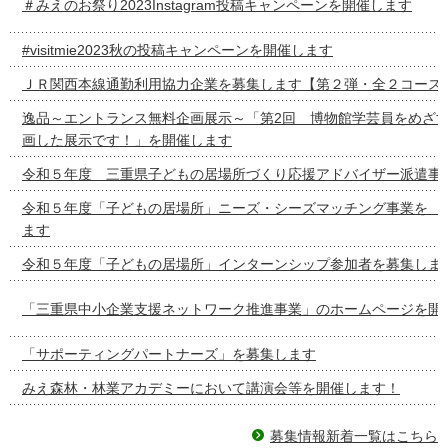
＃みえのお祭り2023Instagram投稿キャンペーンを開催します
#visitmie2023秋の投稿キャンペーンを開催します
ＪＲ関西本線通勤利用協力企業を募集します【第２弾・全２コース
逸品～エントランス無料企画展示～「第2回 博物館学芸員をめざ
画した展示です！」を開催します
令和５年度 三重県子どもの居場所づくり応援アドバイザー派遣事
令和５年度「子どもの居場所」ニーズ・シーズマッチング事
ます
令和５年度「子どもの居場所」インターンシップ参加者を募集しま
「三重県中小企業支援ネットワーク推進事業」のホームページを開
「サポーティングパートナーズ」を募集します
みえ森林・林業アカデミーにおいて講演会等を開催します！
募集情報新着一覧はこちら