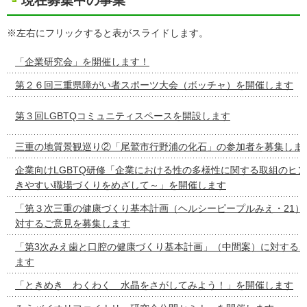
現在募集中の事業
※左右にフリックすると表がスライドします。
「企業研究会」を開催します！
第２６回三重県障がい者スポーツ大会（ボッチャ）を開催します
第３回LGBTQコミュニティスペースを開設します
三重の地質景観巡り②「尾鷲市行野浦の化石」の参加者を募集しま
企業向けLGBTQ研修「企業における性の多様性に関する取組のヒ
きやすい職場づくりをめざして～」を開催します
「第３次三重の健康づくり基本計画（ヘルシーピープルみえ・21）
対するご意見を募集します
「第3次みえ歯と口腔の健康づくり基本計画」（中間案）に対する
ます
「ときめき わくわく 水晶をさがしてみよう！」を開催します