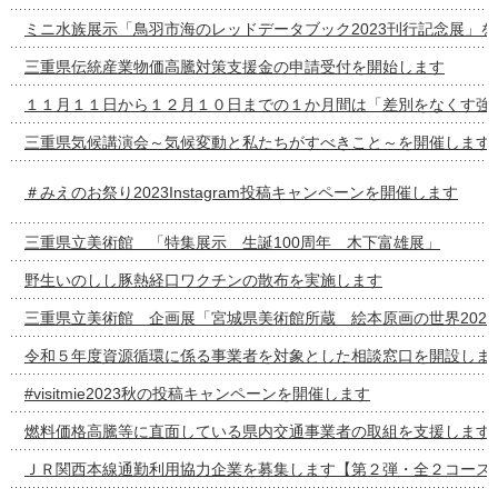
ミニ水族展示「鳥羽市海のレッドデータブック2023刊行記念展」
三重県伝統産業物価高騰対策支援金の申請受付を開始します
１１月１１日から１２月１０日までの１か月間は「差別をなくす強
三重県気候講演会～気候変動と私たちがすべきこと～を開催します
＃みえのお祭り2023Instagram投稿キャンペーンを開催します
三重県立美術館 「特集展示 生誕100周年 木下富雄展」
野生いのしし豚熱経口ワクチンの散布を実施します
三重県立美術館 企画展「宮城県美術館所蔵 絵本原画の世界2022-
令和５年度資源循環に係る事業者を対象とした相談窓口を開設しま
#visitmie2023秋の投稿キャンペーンを開催します
燃料価格高騰等に直面している県内交通事業者の取組を支援します
ＪＲ関西本線通勤利用協力企業を募集します【第２弾・全２コース