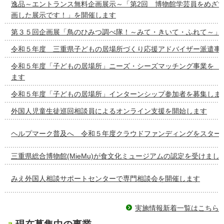
逸品～エントランス無料企画展示～「第2回 博物館学芸員をめざ
画した展示です！」を開催します
第３５回企画展「鳥のひみつ調べ隊！～みて・きいて・ふれて～」
令和５年度 三重県子どもの居場所づくり応援アドバイザー派遣事
令和５年度「子どもの居場所」ニーズ・シーズマッチング事
ます
令和５年度「子どもの居場所」インターンシップ参加者を募集しま
外国人児童生徒巡回相談員によるオンライン支援を開始します
ヘルプマーク普及へ 令和５年度クラウドファンディングをスター
三重県総合博物館(MieMu)が食文化ミュージアムの認定を受けまし
みえ外国人相談サポートセンターで専門相談会を開催します
実施情報新着一覧はこちら