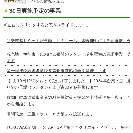
すべての情報を見る
選択カテゴリ
30日実施予定の事業
※左右にフリックすると表がスライドします。
伊勢志摩サミット記念館「サミエール」木曽岬町による企画展示が
観光地（伊勢市）における夜間のタクシー増車配備の実証事業（第
ます
第一回津松阪港港湾脱炭素化推進協議会を開催します
【1月19日12時をもって受付終了しました。】2024年台湾・新北
りでの天燈（ランタン）上げ参加者を募集します！
貨物自動車運送事業者燃料高騰対策支援金の申請受付を令和５年１
から開始します
期間限定「三重テラスｉｎ大阪」を設置します
TOKOWAKA-MIE STARTUP「第２回クリエイティブラボ」を開