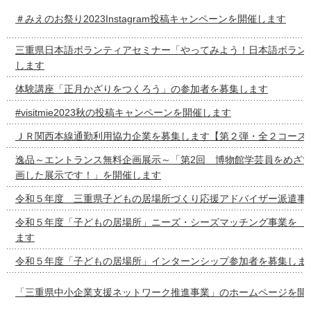
＃みえのお祭り2023Instagram投稿キャンペーンを開催します
三重県日本語ボランティアセミナー「やってみよう！日本語ボラン
します
体験講座「正月かざりをつくろう」の参加者を募集します
#visitmie2023秋の投稿キャンペーンを開催します
ＪＲ関西本線通勤利用協力企業を募集します【第２弾・全２コース
逸品～エントランス無料企画展示～「第2回 博物館学芸員をめざ
画した展示です！」を開催します
令和５年度 三重県子どもの居場所づくり応援アドバイザー派遣事
令和５年度「子どもの居場所」ニーズ・シーズマッチング事
ます
令和５年度「子どもの居場所」インターンシップ参加者を募集しま
「三重県中小企業支援ネットワーク推進事業」のホームページを開