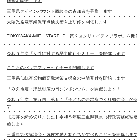
修会を開催します
三重県タイインバウンド商談会の参加者を募集します
太陽光発電事業保守点検技術向上研修を開催します
TOKOWAKA-MIE STARTUP「第２回クリエイティブラボ」を開
令和５年度「女性に対する暴力防止セミナー」を開催します
こころのバリアフリーセミナーを開催します
三重県伝統産業物価高騰対策支援金の申請受付を開始します
「みえ地震・津波対策の日シンポジウム」を開催します！
令和５年度 第５回、第６回「子どもの居場所づくり勉強会」の参
す
【応募を締め切りました】令和５年度三重県職員（行政実務経験者
施します
三重県気候講演会～気候変動と私たちがすべきこと～を開催します