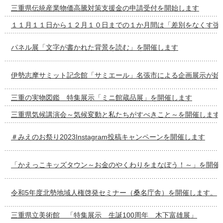
三重県伝統産業物価高騰対策支援金の申請受付を開始します
１１月１１日から１２月１０日までの１か月間は「差別をなくす強
パネル展「文字が書かれた背景を読む」を開催します
伊勢志摩サミット記念館「サミエール」名張市による企画展示が始
三重の実物図鑑 特集展示「ミニ館蔵品展」を開催します
三重県気候講演会～気候変動と私たちがすべきこと～を開催します
＃みえのお祭り2023Instagram投稿キャンペーンを開催します
「かえっこキッズタウン～お金のやくわりをまなぼう！～」を開催
令和5年度北勢地域人権啓発セミナー（桑名庁舎）を開催します。
三重県立美術館 「特集展示 生誕100周年 木下富雄展」