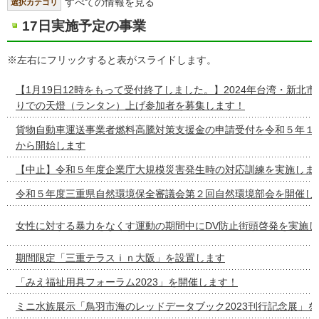
すべての情報を見る
選択カテゴリ
17日実施予定の事業
※左右にフリックすると表がスライドします。
【1月19日12時をもって受付終了しました。】2024年台湾・新北
りでの天燈（ランタン）上げ参加者を募集します！
貨物自動車運送事業者燃料高騰対策支援金の申請受付を令和５年１
から開始します
【中止】令和５年度企業庁大規模災害発生時の対応訓練を実施しま
令和５年度三重県自然環境保全審議会第２回自然環境部会を開催し
女性に対する暴力をなくす運動の期間中にDV防止街頭啓発を実施し
期間限定「三重テラスｉｎ大阪」を設置します
「みえ福祉用具フォーラム2023」を開催します！
ミニ水族展示「鳥羽市海のレッドデータブック2023刊行記念展」