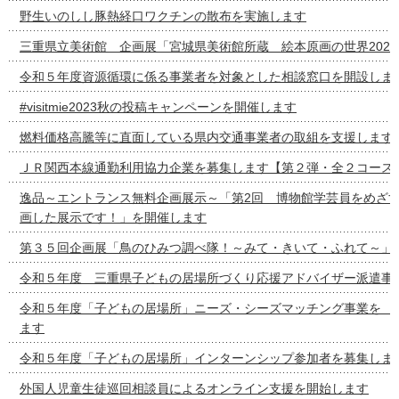
野生いのしし豚熱経口ワクチンの散布を実施します
三重県立美術館 企画展「宮城県美術館所蔵 絵本原画の世界2022-
令和５年度資源循環に係る事業者を対象とした相談窓口を開設しま
#visitmie2023秋の投稿キャンペーンを開催します
燃料価格高騰等に直面している県内交通事業者の取組を支援します
ＪＲ関西本線通勤利用協力企業を募集します【第２弾・全２コース
逸品～エントランス無料企画展示～「第2回 博物館学芸員をめざ
画した展示です！」を開催します
第３５回企画展「鳥のひみつ調べ隊！～みて・きいて・ふれて～」
令和５年度 三重県子どもの居場所づくり応援アドバイザー派遣事
令和５年度「子どもの居場所」ニーズ・シーズマッチング事
ます
令和５年度「子どもの居場所」インターンシップ参加者を募集しま
外国人児童生徒巡回相談員によるオンライン支援を開始します