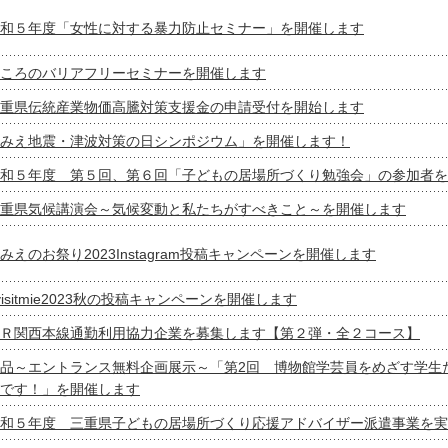
和５年度「女性に対する暴力防止セミナー」を開催します
ころのバリアフリーセミナーを開催します
重県伝統産業物価高騰対策支援金の申請受付を開始します
みえ地震・津波対策の日シンポジウム」を開催します！
和５年度 第５回、第６回「子どもの居場所づくり勉強会」の参加者を
重県気候講演会～気候変動と私たちがすべきこと～を開催します
みえのお祭り2023Instagram投稿キャンペーンを開催します
visitmie2023秋の投稿キャンペーンを開催します
Ｒ関西本線通勤利用協力企業を募集します【第２弾・全２コース】
品～エントランス無料企画展示～「第2回 博物館学芸員をめざす学生
です！」を開催します
和５年度 三重県子どもの居場所づくり応援アドバイザー派遣事業を実