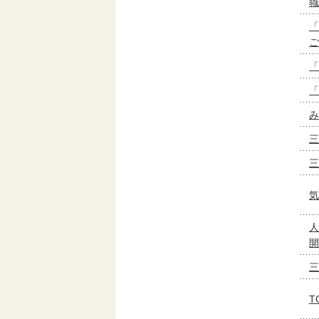
職
「
ご
「
「
み
三
三
気
人
開
三
T