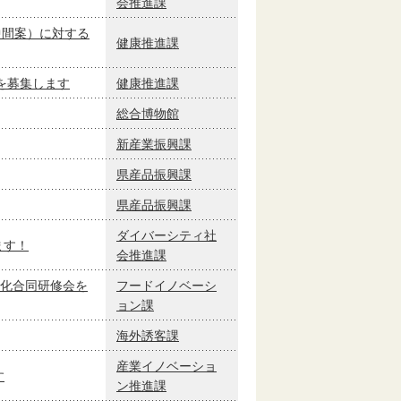
会推進課
中間案）に対する
健康推進課
を募集します
健康推進課
総合博物館
新産業振興課
県産品振興課
県産品振興課
ダイバーシティ社
ます！
会推進課
化合同研修会を
フードイノベーシ
ョン課
海外誘客課
産業イノベーショ
す
ン推進課