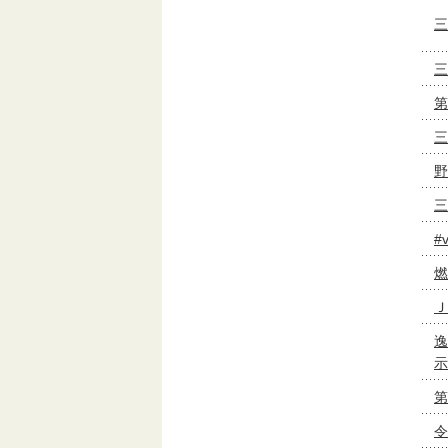
三
三
第
三
野
三
#
燃
Ｊ
逸
示
第
令