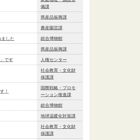
備課
県産品振興課
農産園芸課
めました
総合博物館
県産品振興課
」です
人権センター
社会教育・文化財
保護課
国際戦略・プロモ
す！
ーション推進課
総合博物館
地球温暖化対策課
社会教育・文化財
保護課