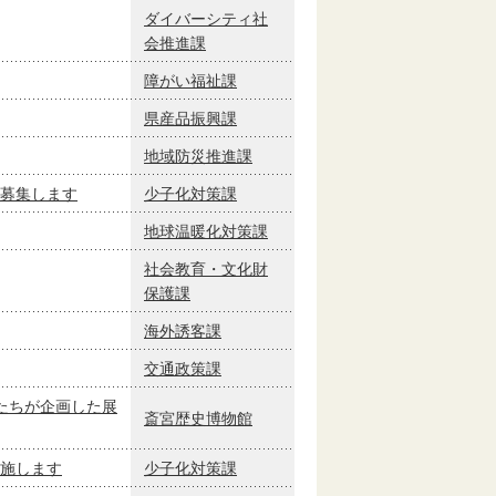
ダイバーシティ社
会推進課
障がい福祉課
県産品振興課
地域防災推進課
募集します
少子化対策課
地球温暖化対策課
社会教育・文化財
保護課
海外誘客課
交通政策課
たちが企画した展
斎宮歴史博物館
施します
少子化対策課