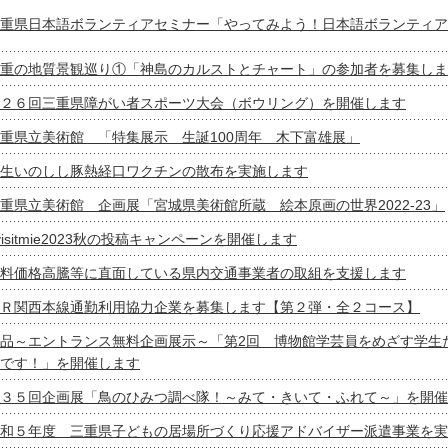
重県日本語ボランティアセミナー「やってみよう！日本語ボランティア
重の地質景観巡り①「神島のカルストとチャート」の参加者を募集しま
２６回三重県障がい者スポーツ大会（ボウリング）を開催します
重県立美術館 「特集展示 生誕100周年 木下富雄展」
生いのしし豚熱経口ワクチンの散布を実施します
重県立美術館 企画展「宮城県美術館所蔵 絵本原画の世界2022-23」
visitmie2023秋の投稿キャンペーンを開催します
料価格高騰等に直面している県内交通事業者の取組を支援します
Ｒ関西本線通勤利用協力企業を募集します【第２弾・全２コース】
品～エントランス無料企画展示～「第2回 博物館学芸員をめざす学生
です！」を開催します
３５回企画展「鳥のひみつ調べ隊！～みて・きいて・ふれて～」を開催
和５年度 三重県子どもの居場所づくり応援アドバイザー派遣事業を実