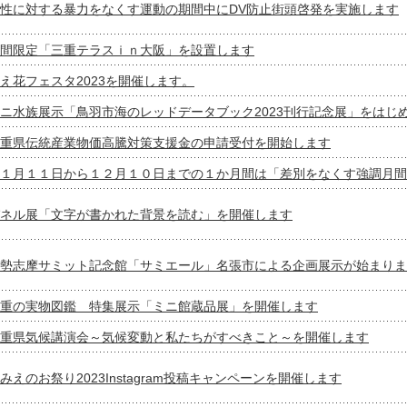
性に対する暴力をなくす運動の期間中にDV防止街頭啓発を実施します
間限定「三重テラスｉｎ大阪」を設置します
え花フェスタ2023を開催します。
ニ水族展示「鳥羽市海のレッドデータブック2023刊行記念展」をはじ
重県伝統産業物価高騰対策支援金の申請受付を開始します
１月１１日から１２月１０日までの１か月間は「差別をなくす強調月間
ネル展「文字が書かれた背景を読む」を開催します
勢志摩サミット記念館「サミエール」名張市による企画展示が始まりま
重の実物図鑑 特集展示「ミニ館蔵品展」を開催します
重県気候講演会～気候変動と私たちがすべきこと～を開催します
みえのお祭り2023Instagram投稿キャンペーンを開催します