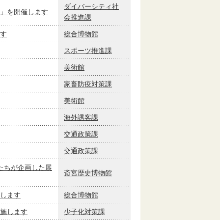
ダイバーシティ社
」を開催します
会推進課
す
総合博物館
スポーツ推進課
美術館
家畜防疫対策課
美術館
海外誘客課
交通政策課
交通政策課
たちが企画した展
斎宮歴史博物館
します
総合博物館
施します
少子化対策課