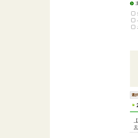
選
【
天