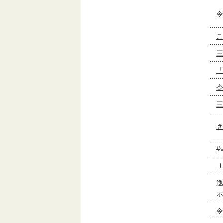
令
こ
三
「
令
三
＃
#
Ｊ
逸
示
令