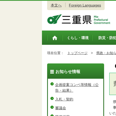
本文へ
Foreign Languages
三重県公式ウェブサイト
くらし・環境
防災・防
トップペ
ージ
現在位置：
トップページ
>
県政・お知
お知らせ情報
企画提案コンペ等情報（公
告・結果）
入札・契約
県
事
審議会
い