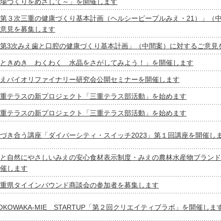
場づくりをめざして～」を開催します
第３次三重の健康づくり基本計画（ヘルシーピープルみえ・21）」（
意見を募集します
第3次みえ歯と口腔の健康づくり基本計画」（中間案）に対するご意見
ときめき わくわく 水晶をさがしてみよう！」を開催します
えバイオリファイナリー研究会公開セミナーを開催します
重テラスの新プロジェクト「三重テラス部活動」を始めます
重テラスの新プロジェクト「三重テラス部活動」を始めます
づき合う講座「ダイバーシティ・スイッチ2023」第１回講座を開催し
と自然にやさしいみえの安心食材表示制度・みえの農林水産物ブランド
催します
重県タイインバウンド商談会の参加者を募集します
OKOWAKA-MIE STARTUP「第２回クリエイティブラボ」を開催しま