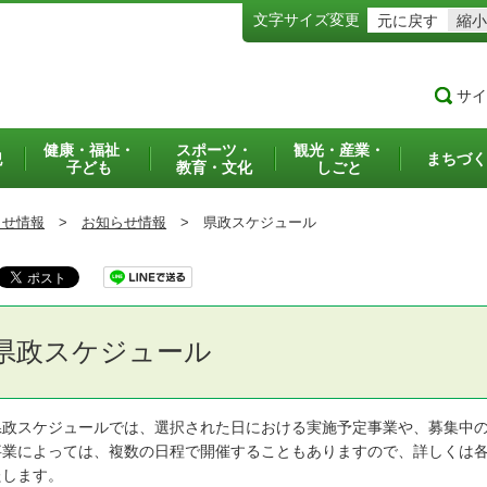
文字サイズ変更
元に戻す
縮小
サイ
健康・福祉・
スポーツ・
観光・産業・
犯
まちづく
子ども
教育・文化
しごと
らせ情報
>
お知らせ情報
>
県政スケジュール
県政スケジュール
政スケジュールでは、選択された日における実施予定事業や、募集中の
業によっては、複数の日程で開催することもありますので、詳しくは各
たします。