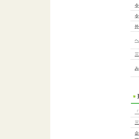
令
外
ヘ
三
み
「
三
企