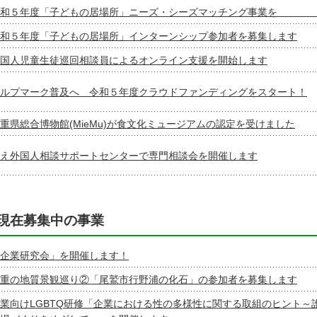
令和５年度「子どもの居場所」ニーズ・シーズマッチング事業を
和５年度「子どもの居場所」インターンシップ参加者を募集します
国人児童生徒巡回相談員によるオンライン支援を開始します
ルプマーク普及へ 令和５年度クラウドファンディングをスタート！
重県総合博物館(MieMu)が食文化ミュージアムの認定を受けました
え外国人相談サポートセンターで専門相談会を開催します
現在募集中の事業
企業研究会」を開催します！
重の地質景観巡り②「尾鷲市行野浦の化石」の参加者を募集します
業向けLGBTQ研修「企業における性の多様性に関する取組のヒント～