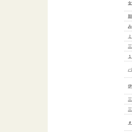
女
期
み
ミ
三
１
パ
伊
三
三
＃