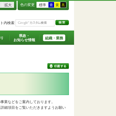
色の変更
拡大
標準
青
黄
黒
ト内検索
県政・
り
組織・業務
お知らせ情報
印刷する
事業などをご案内しております。
詳細項目をご覧いただきますようお願い