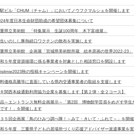
駅ビル「CHUM（チャム）」においてノウフクマルシェを開催します
024年度日本生命財団助成の希望団体募集について
重県立美術館 「特集展示 生誕100周年 木下富雄展」
生いのしし豚熱経口ワクチンの散布を実施します
重県立美術館 企画展「宮城県美術館所蔵 絵本原画の世界2022-23」
和５年度資源循環に係る事業者を対象とした相談窓口を開設します
visitmie2023秋の投稿キャンペーンを開催します
料価格高騰等に直面している県内交通事業者の取組を支援します
Ｒ関西本線通勤利用協力企業を募集します【第２弾・全２コース】
品～エントランス無料企画展示～「第2回 博物館学芸員をめざす学生
です！」を開催します
３５回企画展「鳥のひみつ調べ隊！～みて・きいて・ふれて～」を開催
和５年度 三重県子どもの居場所づくり応援アドバイザー派遣事業を実