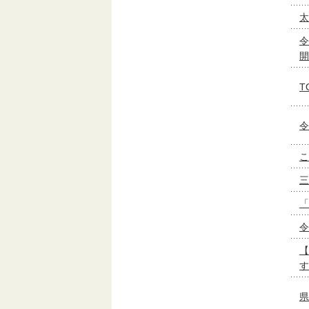
太
令
開
T
令
こ
三
「
令
【
す
県