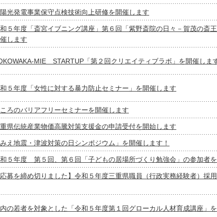
陽光発電事業保守点検技術向上研修を開催します
和５年度「斎宮イブニング講座」第６回「紫野斎院の日々－賀茂の斎王
催します
OKOWAKA-MIE STARTUP「第２回クリエイティブラボ」を開催しま
和５年度「女性に対する暴力防止セミナー」を開催します
ころのバリアフリーセミナーを開催します
重県伝統産業物価高騰対策支援金の申請受付を開始します
みえ地震・津波対策の日シンポジウム」を開催します！
和５年度 第５回、第６回「子どもの居場所づくり勉強会」の参加者を
応募を締め切りました】令和５年度三重県職員（行政実務経験者）採用
内の若者を対象とした「令和５年度第１回グローカル人材育成講座」を