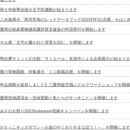
和５年秋季全国火災予防運動が始まります
ニ水族展示「鳥羽市海のレッドデータブック2023刊行記念展」をはじ
重県伝統産業物価高騰対策支援金の申請受付を開始します
ネル展「文字が書かれた背景を読む」を開催します
勢志摩サミット記念館「サミエール」名張市による企画展示が始まりま
重の実物図鑑 特集展示「ミニ館蔵品展」を開催します
申込期限を延長しました】三重県版空飛ぶクルマワークショップを開催
重県気候講演会～気候変動と私たちがすべきこと～を開催します
みえのお祭り2023Instagram投稿キャンペーンを開催します
かえっこキッズタウン～お金のやくわりをまなぼう！～」を開催します