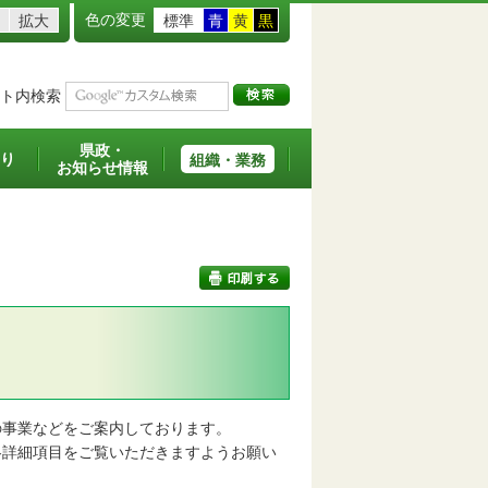
色の変更
拡大
標準
青
黄
黒
ト内検索
県政・
り
組織・業務
お知らせ情報
印刷する
事業などをご案内しております。
詳細項目をご覧いただきますようお願い