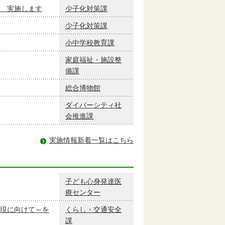
 実施します
少子化対策課
少子化対策課
小中学校教育課
家庭福祉・施設整
備課
総合博物館
ダイバーシティ社
会推進課
実施情報新着一覧はこちら
子ども心身発達医
療センター
現に向けて～を
くらし・交通安全
課