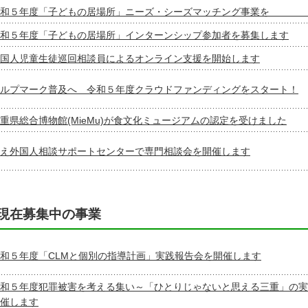
令和５年度「子どもの居場所」ニーズ・シーズマッチング事業を
和５年度「子どもの居場所」インターンシップ参加者を募集します
国人児童生徒巡回相談員によるオンライン支援を開始します
ルプマーク普及へ 令和５年度クラウドファンディングをスタート！
重県総合博物館(MieMu)が食文化ミュージアムの認定を受けました
え外国人相談サポートセンターで専門相談会を開催します
現在募集中の事業
和５年度「CLMと個別の指導計画」実践報告会を開催します
和５年度犯罪被害を考える集い～「ひとりじゃないと思える三重」の実
催します