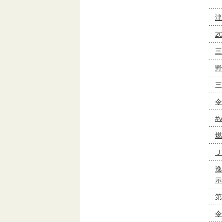
津
2
三
野
三
令
#
燃
Ｊ
逸
示
第
令