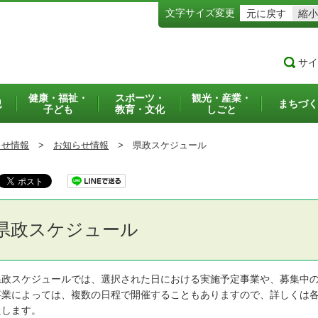
文字サイズ変更
元に戻す
縮小
サイ
健康・福祉・
スポーツ・
観光・産業・
犯
まちづく
子ども
教育・文化
しごと
らせ情報
>
お知らせ情報
>
県政スケジュール
県政スケジュール
政スケジュールでは、選択された日における実施予定事業や、募集中の
業によっては、複数の日程で開催することもありますので、詳しくは各
たします。