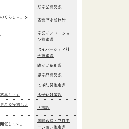
新産業振興課
のくらし－」を
斎宮歴史博物館
産業イノベーショ
す
ン推進課
ダイバーシティ社
会推進課
障がい福祉課
県産品振興課
地域防災推進課
募集します
少子化対策課
選考を実施しま
人事課
国際戦略・プロモ
開催します。
ーション推進課