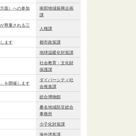
方面）への参加
南部地域振興企画
課
が尊重される三
人権課
します
都市政策課
地球温暖化対策課
社会教育・文化財
保護課
ダイバーシティ社
」を開催します
会推進課
総合博物館
桑名地域防災総合
事務所
少子化対策課
海外誘客課