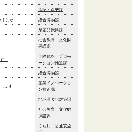
消防・保安課
めました
総合博物館
県産品振興課
社会教育・文化財
保護課
国際戦略・プロモ
す！
ーション推進課
総合博物館
産業イノベーショ
します
ン推進課
地球温暖化対策課
社会教育・文化財
保護課
くらし・交通安全