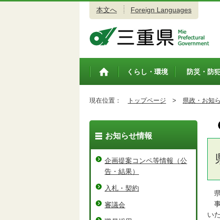
本文へ
Foreign Languages
三重県公式ウェブサイト
くらし・環境
防災・防
トップペ
ージ
現在位置：
トップページ
>
県政・お知
お知らせ情報
企画提案コンペ等情報（公
告・結果）
入札・契約
県
事
審議会
い