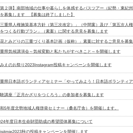
第２弾】南部地域の仕事や暮らしを体感するバスツアー（紀勢・東紀州
を募集します 【募集は終了しました】
三重県人権施策基本方針（第三次改定）」（中間案）及び「第五次人権
をつくる行動プラン」（素案）に関する意見を募集します
花とみどりの三重づくり基本計画（仮称）」素案に対するご意見を募集
重県気候講演会～気候変動と私たちがすべきこと～を開催します
みえのお祭り2023Instagram投稿キャンペーンを開催します
重県日本語ボランティアセミナー「やってみよう！日本語ボランティア
験講座「正月かざりをつくろう」の参加者を募集します
和5年度北勢地域人権啓発セミナー（桑名庁舎）を開催します。
024年度日本生命財団助成の希望団体募集について
visitmie2023秋の投稿キャンペーンを開催します