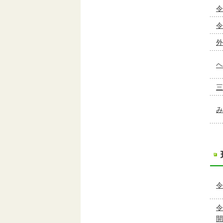
令
外
ヘ
三
み
令
令
開