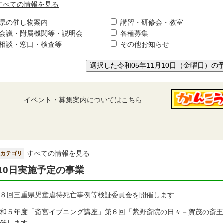
すべての情報を見る
県の催し物案内
講習・研修会・教室
会議・附属機関等・説明会
各種募集
相談・窓口・検査等
その他お知らせ
選択した令和05年11月10日（金曜日）の
イベント・募集案内についてはこちら
すべての情報を見る
択カテゴリ
10日実施予定の事業
８回三重県児童虐待死亡事例等検証委員会を開催します
和５年度「斎宮イブニング講座」第６回「紫野斎院の日々－賀茂の斎王
催します