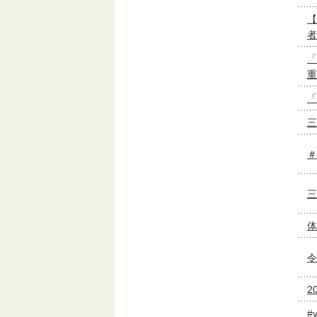
【
者
「
重
「
三
＃
三
体
令
2
#