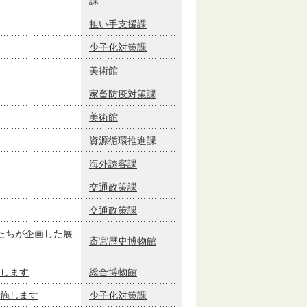
課
担い手支援課
少子化対策課
美術館
家畜防疫対策課
美術館
資源循環推進課
海外誘客課
交通政策課
交通政策課
たちが企画した展
斎宮歴史博物館
します
総合博物館
施します
少子化対策課