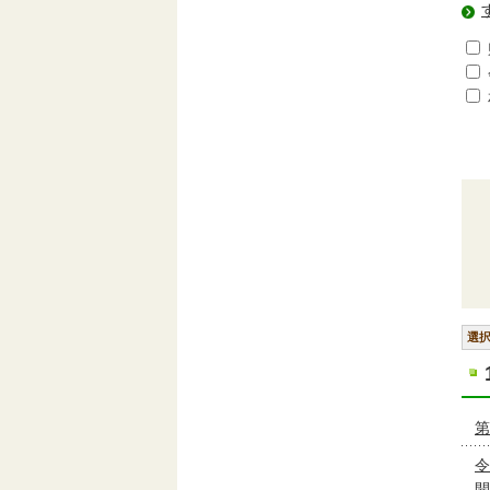
選
第
令
開