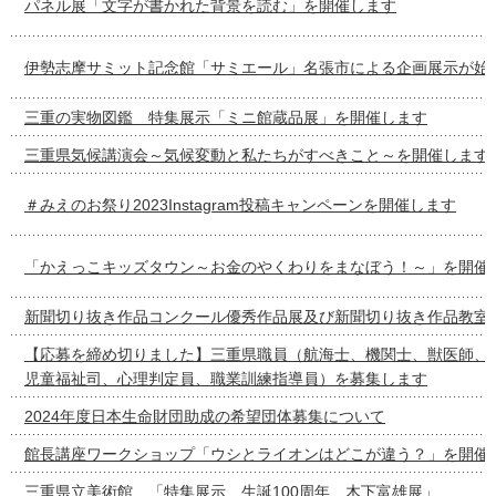
パネル展「文字が書かれた背景を読む」を開催します
伊勢志摩サミット記念館「サミエール」名張市による企画展示が始
三重の実物図鑑 特集展示「ミニ館蔵品展」を開催します
三重県気候講演会～気候変動と私たちがすべきこと～を開催します
＃みえのお祭り2023Instagram投稿キャンペーンを開催します
「かえっこキッズタウン～お金のやくわりをまなぼう！～」を開催
新聞切り抜き作品コンクール優秀作品展及び新聞切り抜き作品教室
【応募を締め切りました】三重県職員（航海士、機関士、獣医師、
児童福祉司、心理判定員、職業訓練指導員）を募集します
2024年度日本生命財団助成の希望団体募集について
館長講座ワークショップ「ウシとライオンはどこが違う？」を開催
三重県立美術館 「特集展示 生誕100周年 木下富雄展」