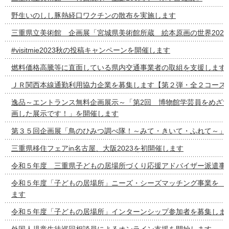
野生いのしし豚熱経口ワクチンの散布を実施します
三重県立美術館 企画展「宮城県美術館所蔵 絵本原画の世界2022-
#visitmie2023秋の投稿キャンペーンを開催します
燃料価格高騰等に直面している県内交通事業者の取組を支援します
ＪＲ関西本線通勤利用協力企業を募集します【第２弾・全２コース
逸品～エントランス無料企画展示～「第2回 博物館学芸員をめざ
画した展示です！」を開催します
第３５回企画展「鳥のひみつ調べ隊！～みて・きいて・ふれて～」
三重県移住フェアin名古屋、大阪2023を初開催します
令和５年度 三重県子どもの居場所づくり応援アドバイザー派遣事
令和５年度「子どもの居場所」ニーズ・シーズマッチング事
ます
令和５年度「子どもの居場所」インターンシップ参加者を募集しま
外国人児童生徒巡回相談員によるオンライン支援を開始します