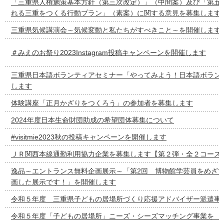
「三重県人権施策基本方針（第三次改定）」（中間案）及び「第五
れる三重をつくる行動プラン」（素案）に関する意見を募集します
三重県気候講演会～気候変動と私たちがすべきこと～を開催します
＃みえのお祭り2023Instagram投稿キャンペーンを開催します
三重県日本語ボランティアセミナー「やってみよう！日本語ボラン
します
体験講座「正月かざりをつくろう」の参加者を募集します
2024年度日本生命財団助成の希望団体募集について
#visitmie2023秋の投稿キャンペーンを開催します
ＪＲ関西本線通勤利用協力企業を募集します【第２弾・全２コース
逸品～エントランス無料企画展示～「第2回 博物館学芸員をめざ
画した展示です！」を開催します
令和５年度 三重県子どもの居場所づくり応援アドバイザー派遣事
令和５年度「子どもの居場所」ニーズ・シーズマッチング事