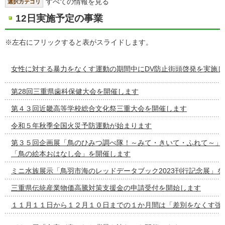
すべての情報を見る
選択カテゴリ
12日実施予定の事業
※左右にフリックすると表がスライドします。
女性に対する暴力をなくす運動の期間中にDV防止街頭啓発を実施し
第28回三重県歯科保健大会を開催します
第４３回近畿高等学校総合文化祭三重大会を開催します
令和５年秋季全国火災予防運動が始まります
第３５回企画展「鳥のひみつ調べ隊！～みて・きいて・ふれて～」
「鳥の絵本おはなし会」を開催します
ミニ水族展示「鳥羽市海のレッドデータブック2023刊行記念展」
三重県伝統産業物価高騰対策支援金の申請受付を開始します
１１月１１日から１２月１０日までの１か月間は「差別をなくす強