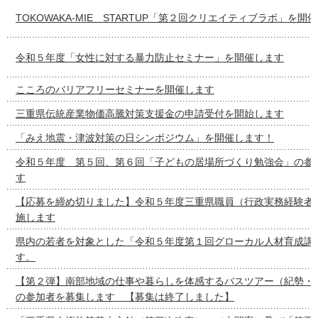
TOKOWAKA-MIE STARTUP「第２回クリエイティブラボ」を開
令和５年度「女性に対する暴力防止セミナー」を開催します
こころのバリアフリーセミナーを開催します
三重県伝統産業物価高騰対策支援金の申請受付を開始します
「みえ地震・津波対策の日シンポジウム」を開催します！
令和５年度 第５回、第６回「子どもの居場所づくり勉強会」の参
す
【応募を締め切りました】令和５年度三重県職員（行政実務経験者
施します
県内の若者を対象とした「令和５年度第１回グローカル人材育成講
す。
【第２弾】南部地域の仕事や暮らしを体感するバスツアー（紀勢・
の参加者を募集します 【募集は終了しました】