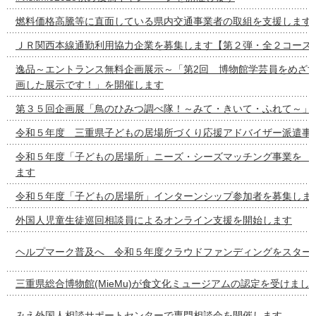
燃料価格高騰等に直面している県内交通事業者の取組を支援します
ＪＲ関西本線通勤利用協力企業を募集します【第２弾・全２コース
逸品～エントランス無料企画展示～「第2回 博物館学芸員をめざ
画した展示です！」を開催します
第３５回企画展「鳥のひみつ調べ隊！～みて・きいて・ふれて～」
令和５年度 三重県子どもの居場所づくり応援アドバイザー派遣事
令和５年度「子どもの居場所」ニーズ・シーズマッチング事
ます
令和５年度「子どもの居場所」インターンシップ参加者を募集しま
外国人児童生徒巡回相談員によるオンライン支援を開始します
ヘルプマーク普及へ 令和５年度クラウドファンディングをスター
三重県総合博物館(MieMu)が食文化ミュージアムの認定を受けまし
みえ外国人相談サポートセンターで専門相談会を開催します