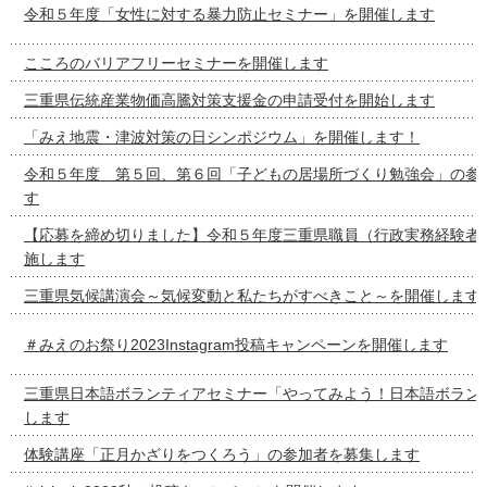
令和５年度「女性に対する暴力防止セミナー」を開催します
こころのバリアフリーセミナーを開催します
三重県伝統産業物価高騰対策支援金の申請受付を開始します
「みえ地震・津波対策の日シンポジウム」を開催します！
令和５年度 第５回、第６回「子どもの居場所づくり勉強会」の参
す
【応募を締め切りました】令和５年度三重県職員（行政実務経験者
施します
三重県気候講演会～気候変動と私たちがすべきこと～を開催します
＃みえのお祭り2023Instagram投稿キャンペーンを開催します
三重県日本語ボランティアセミナー「やってみよう！日本語ボラン
します
体験講座「正月かざりをつくろう」の参加者を募集します