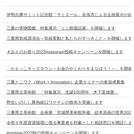
伊勢志摩サミット記念館「サミエール」名張市による企画展示が始
三重の実物図鑑 特集展示「ミニ館蔵品展」を開催します
三重県気候講演会～気候変動と私たちがすべきこと～を開催します
＃みえのお祭り2023Instagram投稿キャンペーンを開催します
「かえっこキッズタウン～お金のやくわりをまなぼう！～」を開催
三重とこワク（Work + Innovation）企業セミナーの参加者募集
三重県立美術館 「特集展示 生誕100周年 木下富雄展」
野生いのしし豚熱経口ワクチンの散布を実施します
三重県立美術館 企画展「宮城県美術館所蔵 絵本原画の世界2022-
令和５年度資源循環に係る事業者を対象とした相談窓口を開設しま
#visitmie2023秋の投稿キャンペーンを開催します