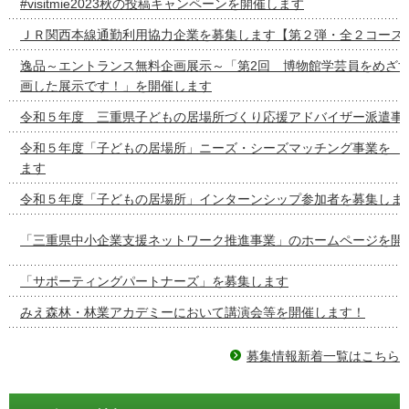
#visitmie2023秋の投稿キャンペーンを開催します
ＪＲ関西本線通勤利用協力企業を募集します【第２弾・全２コース
逸品～エントランス無料企画展示～「第2回 博物館学芸員をめざ
画した展示です！」を開催します
令和５年度 三重県子どもの居場所づくり応援アドバイザー派遣事
令和５年度「子どもの居場所」ニーズ・シーズマッチング事
ます
令和５年度「子どもの居場所」インターンシップ参加者を募集しま
「三重県中小企業支援ネットワーク推進事業」のホームページを開
「サポーティングパートナーズ」を募集します
みえ森林・林業アカデミーにおいて講演会等を開催します！
募集情報新着一覧はこちら