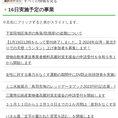
すべての情報を見る
選択カテゴリ
16日実施予定の事業
※左右にフリックすると表がスライドします。
下箕田地区海岸の角落(防潮扉)の盗難について
【1月19日12時をもって受付終了しました。】2024年台湾・新北
りでの天燈（ランタン）上げ参加者を募集します！
貨物自動車運送事業者燃料高騰対策支援金の申請受付を令和５年１
から開始します
女性に対する暴力をなくす運動の期間中にDV防止街頭啓発を実施し
ミニ水族展示「鳥羽市海のレッドデータブック2023刊行記念展」
三重県伝統産業物価高騰対策支援金の申請受付を開始します
１１月１１日から１２月１０日までの１か月間は「差別をなくす強
パネル展「文字が書かれた背景を読む」を開催します