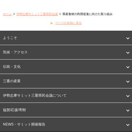
ホーム
>
伊勢志摩サミット三重県民会議
>
県産食材の利用促進に向けた取り組み
ページの先頭に戻る
ようこそ
気候・アクセス
伝統・文化
三重の産業
伊勢志摩サミット三重県民会議について
協賛/応援/寄附
NEWS・サミット開催報告