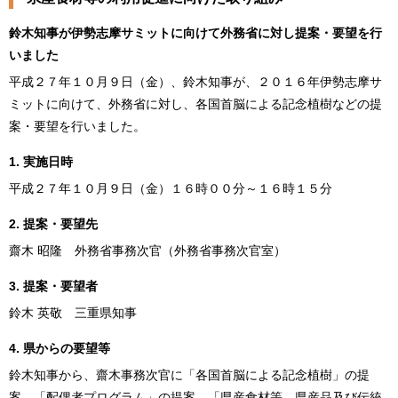
鈴木知事が伊勢志摩サミットに向けて外務省に対し提案・要望を行
いました
平成２７年１０月９日（金）、鈴木知事が、２０１６年伊勢志摩サ
ミットに向けて、外務省に対し、各国首脳による記念植樹などの提
案・要望を行いました。
1. 実施日時
平成２７年１０月９日（金）１６時００分～１６時１５分
2. 提案・要望先
齋木 昭隆 外務省事務次官（外務省事務次官室）
3. 提案・要望者
鈴木 英敬 三重県知事
4. 県からの要望等
鈴木知事から、齋木事務次官に「各国首脳による記念植樹」の提
案、「配偶者プログラム」の提案、「県産食材等、県産品及び伝統