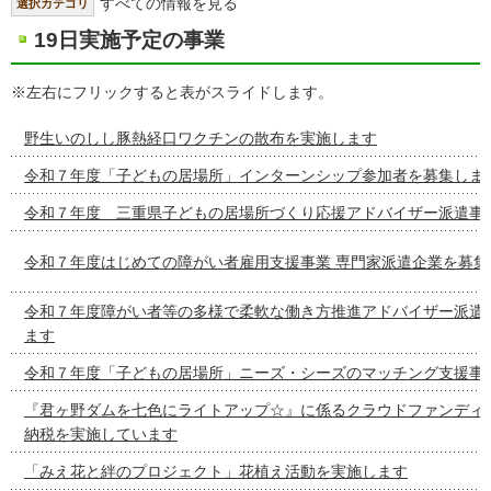
すべての情報を見る
選択カテゴリ
19日実施予定の事業
※左右にフリックすると表がスライドします。
野生いのしし豚熱経口ワクチンの散布を実施します
令和７年度「子どもの居場所」インターンシップ参加者を募集しま
令和７年度 三重県子どもの居場所づくり応援アドバイザー派遣事
令和７年度はじめての障がい者雇用支援事業 専門家派遣企業を募集
令和７年度障がい者等の多様で柔軟な働き方推進アドバイザー派遣
ます
令和７年度「子どもの居場所」ニーズ・シーズのマッチング支援事
『君ヶ野ダムを七色にライトアップ☆』に係るクラウドファンディ
納税を実施しています
「みえ花と絆のプロジェクト」花植え活動を実施します