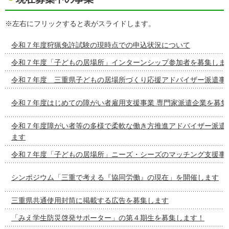
※左右にフリックすると表がスライドします。
令和７年度狩猟免許試験の現時点での申込状況について
令和７年度「子どもの居場所」インターンシップ参加者を募集しま
令和７年度 三重県子どもの居場所づくり応援アドバイザー派遣事
令和７年度はじめての障がい者雇用支援事業 専門家派遣企業を募集
令和７年度障がい者等の多様で柔軟な働き方推進アドバイザー派遣
ます
令和７年度「子どもの居場所」ニーズ・シーズのマッチング支援事
シンポジウム「三重で考える『協同労働』の現在」を開催します
三重県共通使用封筒に掲載する広告を募集します
「みえ学生防災啓発サポーター」の第４期生を募集します！