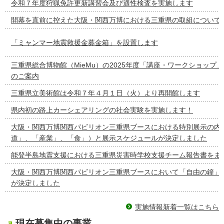
令和７年度狩猟免許更新講習会及び適性検査を実施します
開幕を直前に控えた大阪・関西万博における三重県の取組について
「ミャンマー地震救援金募金箱」を設置します
三重県総合博物館（MieMu）の2025年度「講座・ワークショップ
のご案内
三重県立美術館は令和７年４月１日（火）より再開館します
県内初の路上カーシェアリングの社会実験を実施します！
大阪・関西万博関西パビリオン三重県ブースにおける特別展示の内容
道」、「産業」、「食」）と展示スケジュールが決定しました
能登半島地震支援における三重県災害時学校支援チーム報告書をま
大阪・関西万博関西パビリオン三重県ブースにおいて「自由の鐘」
が決定しました
実施情報新着一覧はこちら
現在募集中の事業