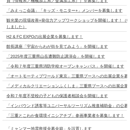
員（情報系／機械加工系／金属加工系））を募集します
「みえっこ会議」「キッズ・モニター+」メンバーを募集します
観光業の現場改善×発信力アップワークショップを開催します！（
しました）
H2 & FC EXPOの出展企業を募集します！
館長講座「宇宙からわが街を見てみよう」を開催します
「2025年度三重県山岳遭難防止講演会」を開催します
「令和７年度三重県消防学校オープンキャンパス」を開催します
「オートモーティブワールド東京」三重県ブースへの出展企業を募
「メディカルクリエーションふくしま」三重県ブースへの出展企業
令和７年度不登校の子どもの保護者相談会を開催します
「インバウンド誘客等ユニバーサルツーリズム推進補助金」の公募
「三重とこわか食環境イニシアチブ」参画事業者を募集します！
「ミャンマー地震救援金募金箱」を設置します