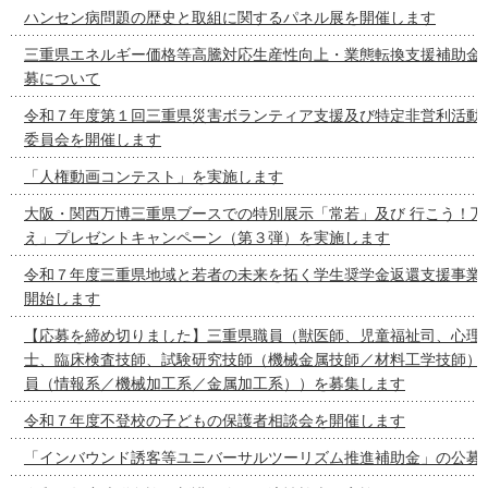
ハンセン病問題の歴史と取組に関するパネル展を開催します
三重県エネルギー価格等高騰対応生産性向上・業態転換支援補助金
募について
令和７年度第１回三重県災害ボランティア支援及び特定非営利活動促
委員会を開催します
「人権動画コンテスト」を実施します
大阪・関西万博三重県ブースでの特別展示「常若」及び 行こう！万
え」プレゼントキャンペーン（第３弾）を実施します
令和７年度三重県地域と若者の未来を拓く学生奨学金返還支援事業
開始します
【応募を締め切りました】三重県職員（獣医師、児童福祉司、心理
士、臨床検査技師、試験研究技師（機械金属技師／材料工学技師）
員（情報系／機械加工系／金属加工系））を募集します
令和７年度不登校の子どもの保護者相談会を開催します
「インバウンド誘客等ユニバーサルツーリズム推進補助金」の公募