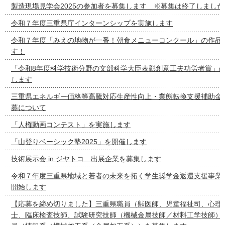
製造現場見学会2025の参加者を募集します ※募集は終了しました
令和７年度三重県庁インターンシップを実施します
令和７年度「みえの地物が一番！朝食メニューコンクール」の作品
す！
「令和8年度科学技術分野の文部科学大臣表彰創意工夫功労者賞」
します
三重県エネルギー価格等高騰対応生産性向上・業態転換支援補助金
募について
「人権動画コンテスト」を実施します
「山登りベーシック塾2025」を開催します
技術展示会 in ジヤトコ 出展企業を募集します
令和７年度三重県地域と若者の未来を拓く学生奨学金返還支援事業
開始します
【応募を締め切りました】三重県職員（獣医師、児童福祉司、心理
士、臨床検査技師、試験研究技師（機械金属技師／材料工学技師）