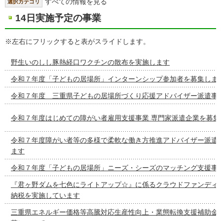
すべての情報を見る
選択カテゴリ
14日実施予定の事業
※左右にフリックすると表がスライドします。
野生いのしし豚熱経口ワクチンの散布を実施します
令和７年度「子どもの居場所」インターンシップ参加者を募集しま
令和７年度 三重県子どもの居場所づくり応援アドバイザー派遣事
令和７年度はじめての障がい者雇用支援事業 専門家派遣企業を募集
令和７年度障がい者等の多様で柔軟な働き方推進アドバイザー派遣
ます
令和７年度「子どもの居場所」ニーズ・シーズのマッチング支援事
『君ヶ野ダムを七色にライトアップ☆』に係るクラウドファンディ
納税を実施しています
三重県エネルギー価格等高騰対応生産性向上・業態転換支援補助金