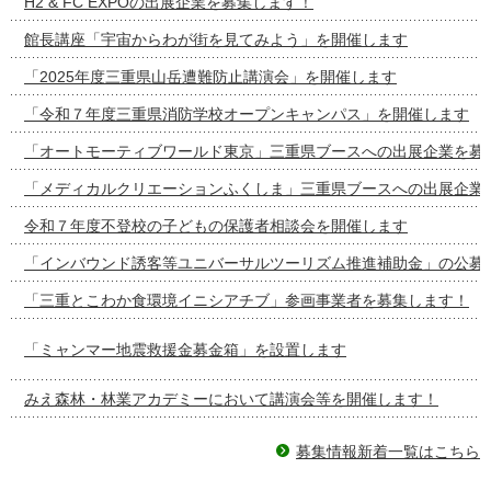
H2 & FC EXPOの出展企業を募集します！
館長講座「宇宙からわが街を見てみよう」を開催します
「2025年度三重県山岳遭難防止講演会」を開催します
「令和７年度三重県消防学校オープンキャンパス」を開催します
「オートモーティブワールド東京」三重県ブースへの出展企業を募
「メディカルクリエーションふくしま」三重県ブースへの出展企業
令和７年度不登校の子どもの保護者相談会を開催します
「インバウンド誘客等ユニバーサルツーリズム推進補助金」の公募
「三重とこわか食環境イニシアチブ」参画事業者を募集します！
「ミャンマー地震救援金募金箱」を設置します
みえ森林・林業アカデミーにおいて講演会等を開催します！
募集情報新着一覧はこちら