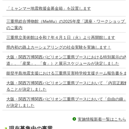
「ミャンマー地震救援金募金箱」を設置します
三重県総合博物館（MieMu）の2025年度「講座・ワークショップ
のご案内
三重県立美術館は令和７年４月１日（火）より再開館します
県内初の路上カーシェアリングの社会実験を実施します！
大阪・関西万博関西パビリオン三重県ブースにおける特別展示の内容
道」、「産業」、「食」）と展示スケジュールが決定しました
能登半島地震支援における三重県災害時学校支援チーム報告書をま
大阪・関西万博関西パビリオン三重県ブースにおいて 「内宮正殿鰹
ることが決定しました
大阪・関西万博関西パビリオン三重県ブースにおいて「自由の鐘」
が決定しました
実施情報新着一覧はこちら
現在募集中の事業