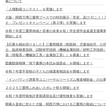
募について
「人権動画コンテスト」を実施します
大阪・関西万博三重県ブースでの特別展示「常若」及び 行こう！万
え」プレゼントキャンペーン（第３弾）を実施します
令和７年度三重県地域と若者の未来を拓く学生奨学金返還支援事業
開始します
【応募を締め切りました】三重県職員（獣医師、児童福祉司、心理
士、臨床検査技師、試験研究技師（機械金属技師／材料工学技師）
員（情報系／機械加工系／金属加工系））を募集します
図書館探検隊「地下書庫の本読み放題会」を開催します！
令和７年度不登校の子どもの保護者相談会を開催します
「インバウンド誘客等ユニバーサルツーリズム推進補助金」の公募
２０２５三重県ふれあいスポレク祭を開催します
令和７年度狩猟免許更新講習会及び適性検査を実施します
開幕を直前に控えた大阪・関西万博における三重県の取組について