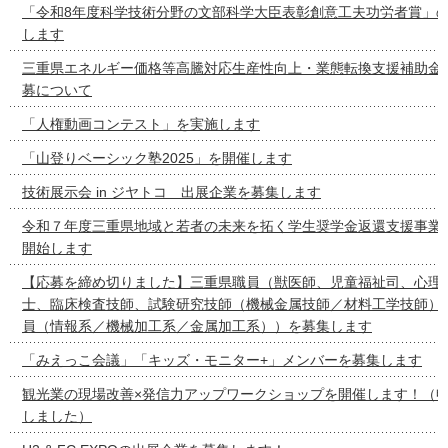
「令和8年度科学技術分野の文部科学大臣表彰創意工夫功労者賞」
します
三重県エネルギー価格等高騰対応生産性向上・業態転換支援補助金
募について
「人権動画コンテスト」を実施します
「山登りベーシック塾2025」を開催します
技術展示会 in ジヤトコ 出展企業を募集します
令和７年度三重県地域と若者の未来を拓く学生奨学金返還支援事業
開始します
【応募を締め切りました】三重県職員（獣医師、児童福祉司、心理
士、臨床検査技師、試験研究技師（機械金属技師／材料工学技師）
員（情報系／機械加工系／金属加工系））を募集します
「みえっこ会議」「キッズ・モニター+」メンバーを募集します
観光業の現場改善×発信力アップワークショップを開催します！（
しました）