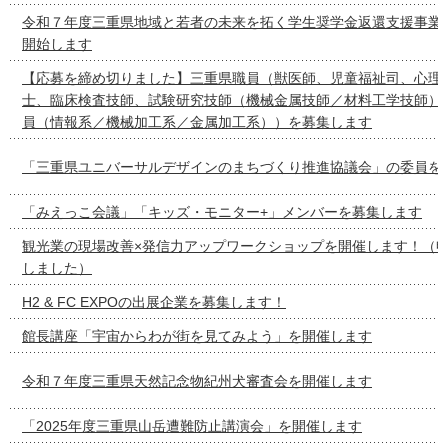
令和７年度三重県地域と若者の未来を拓く学生奨学金返還支援事業
開始します
【応募を締め切りました】三重県職員（獣医師、児童福祉司、心理
士、臨床検査技師、試験研究技師（機械金属技師／材料工学技師）
員（情報系／機械加工系／金属加工系））を募集します
「三重県ユニバーサルデザインのまちづくり推進協議会」の委員を
「みえっこ会議」「キッズ・モニター+」メンバーを募集します
観光業の現場改善×発信力アップワークショップを開催します！（
しました）
H2 & FC EXPOの出展企業を募集します！
館長講座「宇宙からわが街を見てみよう」を開催します
令和７年度三重県天然記念物紀州犬審査会を開催します
「2025年度三重県山岳遭難防止講演会」を開催します