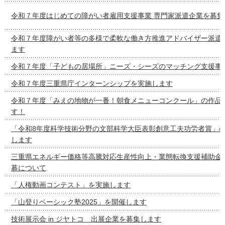
令和７年度はじめての障がい者雇用支援事業 専門家派遣企業を募集
令和７年度障がい者等の多様で柔軟な働き方推進アドバイザー派遣
ます
令和７年度「子どもの居場所」ニーズ・シーズのマッチング支援事
令和７年度三重県庁インターンシップを実施します
令和７年度「みえの地物が一番！朝食メニューコンクール」の作品
す！
「令和8年度科学技術分野の文部科学大臣表彰創意工夫功労者賞」
します
三重県エネルギー価格等高騰対応生産性向上・業態転換支援補助金
募について
「人権動画コンテスト」を実施します
「山登りベーシック塾2025」を開催します
技術展示会 in ジヤトコ 出展企業を募集します