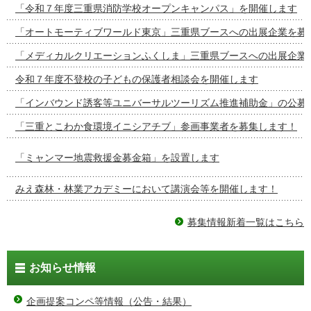
「令和７年度三重県消防学校オープンキャンパス」を開催します
「オートモーティブワールド東京」三重県ブースへの出展企業を募
「メディカルクリエーションふくしま」三重県ブースへの出展企業
令和７年度不登校の子どもの保護者相談会を開催します
「インバウンド誘客等ユニバーサルツーリズム推進補助金」の公募
「三重とこわか食環境イニシアチブ」参画事業者を募集します！
「ミャンマー地震救援金募金箱」を設置します
みえ森林・林業アカデミーにおいて講演会等を開催します！
募集情報新着一覧はこちら
お知らせ情報
企画提案コンペ等情報（公告・結果）