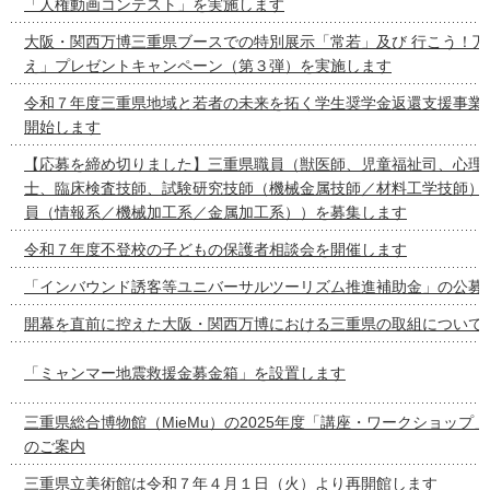
「人権動画コンテスト」を実施します
大阪・関西万博三重県ブースでの特別展示「常若」及び 行こう！万
え」プレゼントキャンペーン（第３弾）を実施します
令和７年度三重県地域と若者の未来を拓く学生奨学金返還支援事業
開始します
【応募を締め切りました】三重県職員（獣医師、児童福祉司、心理
士、臨床検査技師、試験研究技師（機械金属技師／材料工学技師）
員（情報系／機械加工系／金属加工系））を募集します
令和７年度不登校の子どもの保護者相談会を開催します
「インバウンド誘客等ユニバーサルツーリズム推進補助金」の公募
開幕を直前に控えた大阪・関西万博における三重県の取組について
「ミャンマー地震救援金募金箱」を設置します
三重県総合博物館（MieMu）の2025年度「講座・ワークショップ
のご案内
三重県立美術館は令和７年４月１日（火）より再開館します