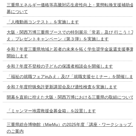
三重県エネルギー価格等高騰対応生産性向上・業態転換支援補助金
募について
「人権動画コンテスト」を実施します
大阪・関西万博三重県ブースでの特別展示「常若」及び 行こう！万
え」プレゼントキャンペーン（第３弾）を実施します
令和７年度三重県地域と若者の未来を拓く学生奨学金返還支援事業
開始します
令和７年度不登校の子どもの保護者相談会を開催します
「福祉の就職フェアinみえ」及び「就職支援セミナー」を開催しま
令和７年度狩猟免許更新講習会及び適性検査を実施します
開幕を直前に控えた大阪・関西万博における三重県の取組について
「ミャンマー地震救援金募金箱」を設置します
三重県総合博物館（MieMu）の2025年度「講座・ワークショップ
のご案内