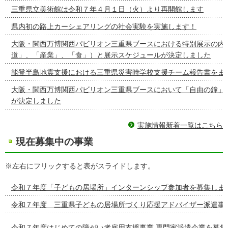
三重県立美術館は令和７年４月１日（火）より再開館します
県内初の路上カーシェアリングの社会実験を実施します！
大阪・関西万博関西パビリオン三重県ブースにおける特別展示の内容
道」、「産業」、「食」）と展示スケジュールが決定しました
能登半島地震支援における三重県災害時学校支援チーム報告書をま
大阪・関西万博関西パビリオン三重県ブースにおいて「自由の鐘」
が決定しました
実施情報新着一覧はこちら
現在募集中の事業
※左右にフリックすると表がスライドします。
令和７年度「子どもの居場所」インターンシップ参加者を募集しま
令和７年度 三重県子どもの居場所づくり応援アドバイザー派遣事
令和７年度はじめての障がい者雇用支援事業 専門家派遣企業を募集