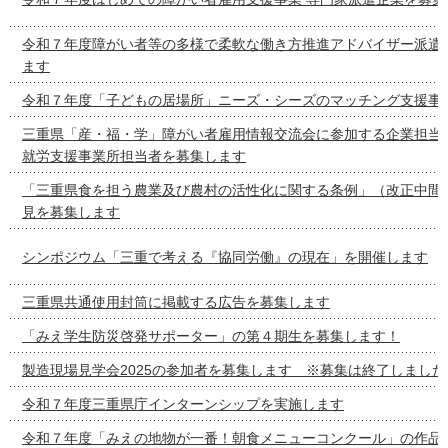
令和７年度障がい者等の多様で柔軟な働き方推進アドバイザー派遣
ます
令和７年度「子どもの居場所」ニーズ・シーズのマッチング支援事
三重県「産・福・学」障がい者雇用情報交流会に参加する企業担当
就労支援事業所担当者を募集します
「三重県食を担う農業及び農村の活性化に関する条例」（改正中間
見を募集します
シンポジウム「三重で考える『協同労働』の現在」を開催します
三重県共通使用封筒に掲載する広告を募集します
「みえ学生防災啓発サポーター」の第４期生を募集します！
製造現場見学会2025の参加者を募集します ※募集は終了しました
令和７年度三重県庁インターンシップを実施します
令和７年度「みえの地物が一番！朝食メニューコンクール」の作品