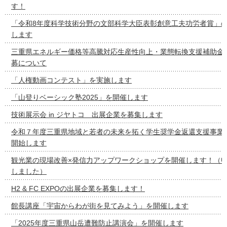
す！
「令和8年度科学技術分野の文部科学大臣表彰創意工夫功労者賞」
します
三重県エネルギー価格等高騰対応生産性向上・業態転換支援補助金
募について
「人権動画コンテスト」を実施します
「山登りベーシック塾2025」を開催します
技術展示会 in ジヤトコ 出展企業を募集します
令和７年度三重県地域と若者の未来を拓く学生奨学金返還支援事業
開始します
観光業の現場改善×発信力アップワークショップを開催します！（
しました）
H2 & FC EXPOの出展企業を募集します！
館長講座「宇宙からわが街を見てみよう」を開催します
「2025年度三重県山岳遭難防止講演会」を開催します