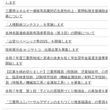
します
三重県エネルギー価格等高騰対応生産性向上・業態転換支援補助金
募について
「人権動画コンテスト」を実施します
名神名阪連絡道路有識者委員会（第３回）の開催について
「山登りベーシック塾2025」を開催します
技術展示会 in ジヤトコ 出展企業を募集します
令和７年度三重県地域と若者の未来を拓く学生奨学金返還支援事業
開始します
【応募を締め切りました】三重県職員（獣医師、児童福祉司、心理
士、臨床検査技師、試験研究技師（機械金属技師／材料工学技師）
員（情報系／機械加工系／金属加工系））を募集します
令和７年度 第１回「子どもの居場所づくり勉強会」の参加者を募
「三重県ユニバーサルデザインのまちづくり推進協議会」の委員を