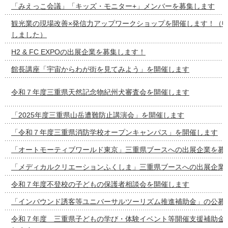
「みえっこ会議」「キッズ・モニター+」メンバーを募集します
観光業の現場改善×発信力アップワークショップを開催します！（
しました）
H2 & FC EXPOの出展企業を募集します！
館長講座「宇宙からわが街を見てみよう」を開催します
令和７年度三重県天然記念物紀州犬審査会を開催します
「2025年度三重県山岳遭難防止講演会」を開催します
「令和７年度三重県消防学校オープンキャンパス」を開催します
「オートモーティブワールド東京」三重県ブースへの出展企業を募
「メディカルクリエーションふくしま」三重県ブースへの出展企業
令和７年度不登校の子どもの保護者相談会を開催します
「インバウンド誘客等ユニバーサルツーリズム推進補助金」の公募
令和７年度 三重県子どもの学び・体験イベント等開催支援補助金