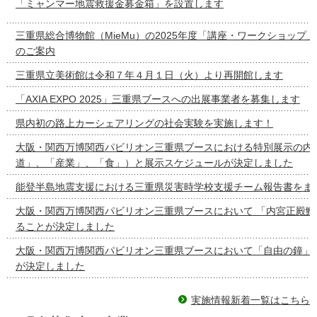
「ミャンマー地震救援金募金箱」を設置します
三重県総合博物館（MieMu）の2025年度「講座・ワークショップ
のご案内
三重県立美術館は令和７年４月１日（火）より再開館します
「AXIA EXPO 2025」三重県ブースへの出展事業者を募集します
県内初の路上カーシェアリングの社会実験を実施します！
大阪・関西万博関西パビリオン三重県ブースにおける特別展示の内容
道」、「産業」、「食」）と展示スケジュールが決定しました
能登半島地震支援における三重県災害時学校支援チーム報告書をま
大阪・関西万博関西パビリオン三重県ブースにおいて 「内宮正殿鰹
ることが決定しました
大阪・関西万博関西パビリオン三重県ブースにおいて「自由の鐘」
が決定しました
実施情報新着一覧はこちら