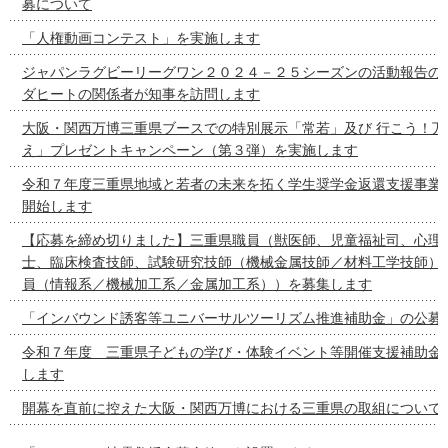
募について
「人権動画コンテスト」を実施します
ジャパンラグビーリーグワン２０２４－２５シーズンの活動報告の
ダヒートの関係者が知事を訪問します
大阪・関西万博三重県ブースでの特別展示「常若」及び 行こう！万
え」プレゼントキャンペーン（第３弾）を実施します
令和７年度三重県地域と若者の未来を拓く学生奨学金返還支援事業
開始します
【応募を締め切りました】三重県職員（獣医師、児童福祉司、心理
士、臨床検査技師、試験研究技師（機械金属技師／材料工学技師）
員（情報系／機械加工系／金属加工系））を募集します
「インバウンド誘客等ユニバーサルツーリズム推進補助金」の公募
令和７年度 三重県子どもの学び・体験イベント等開催支援補助金
します
開幕を直前に控えた大阪・関西万博における三重県の取組について