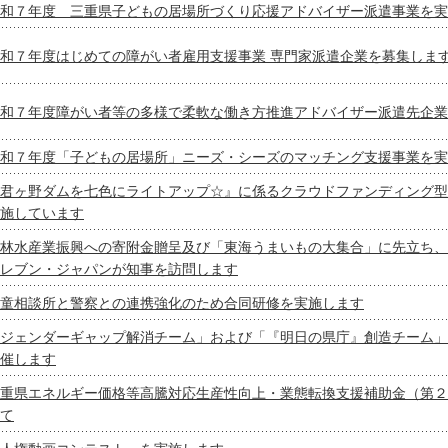
和７年度 三重県子どもの居場所づくり応援アドバイザー派遣事業を実
和７年度はじめての障がい者雇用支援事業 専門家派遣企業を募集しま
和７年度障がい者等の多様で柔軟な働き方推進アドバイザー派遣先企業
和７年度「子どもの居場所」ニーズ・シーズのマッチング支援事業を実
君ヶ野ダムを七色にライトアップ☆』に係るクラウドファンディング型
施しています
林水産業振興への寄附金贈呈及び「東海うまいもの大集合」に先立ち、
レブン・ジャパンが知事を訪問します
童相談所と警察との連携強化のため合同研修を実施します
ジェンダーギャップ解消チーム」および「『明日の県庁』創造チーム」
催します
重県エネルギー価格等高騰対応生産性向上・業態転換支援補助金（第２
て