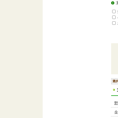
選
野
令