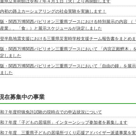
重県立美術館は令和７年４月１日（火）より再開館します
内初の路上カーシェアリングの社会実験を実施します！
阪・関西万博関西パビリオン三重県ブースにおける特別展示の内容 （
産業」、「食」）と展示スケジュールが決定しました
登半島地震支援における三重県災害時学校支援チーム報告書をまとめま
阪・関西万博関西パビリオン三重県ブースにおいて 「内宮正殿鰹木」
定しました
阪・関西万博関西パビリオン三重県ブースにおいて「自由の鐘」を展示
ました
現在募集中の事業
和７年度狩猟免許試験の現時点での申込状況について
和７年度「子どもの居場所」インターンシップ参加者を募集します
和７年度 三重県子どもの居場所づくり応援アドバイザー派遣事業を実