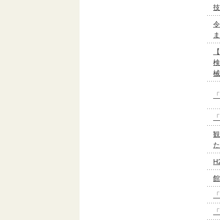
技
令
ま
【
検
械
「
「
観
た
H
館
「
「