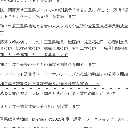
人権動画コンテスト」を実施します
阪・関西万博三重県ブースでの特別展示「常若」及び 行こう！万博「
ントキャンペーン（第３弾）を実施します
和７年度三重県地域と若者の未来を拓く学生奨学金返還支援事業助成金
す
応募を締め切りました】三重県職員（獣医師、児童福祉司、心理判定員
査技師、試験研究技師（機械金属技師／材料工学技師）、職業訓練指導
加工系／金属加工系））を募集します
和７年度不登校の子どもの保護者相談会を開催します
インバウンド誘客等ユニバーサルツーリズム推進補助金」の公募を開始
和７年度狩猟免許更新講習会及び適性検査を実施します
幕を直前に控えた大阪・関西万博における三重県の取組について
ミャンマー地震救援金募金箱」を設置します
重県総合博物館（MieMu）の2025年度「講座・ワークショップ」ス