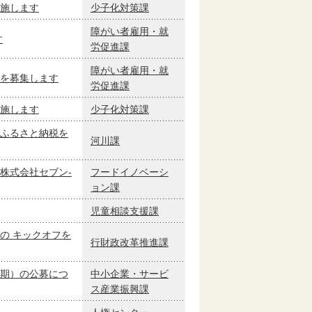
施します
少子化対策課
障がい者雇用・就
す
労促進課
障がい者雇用・就
を募集します
労促進課
施します
少子化対策課
ふるさと納税を
河川課
株式会社セブン-
フードイノベーシ
ョン課
児童相談支援課
の キックオフを
行財政改革推進課
期）の公募につ
中小企業・サービ
ス産業振興課