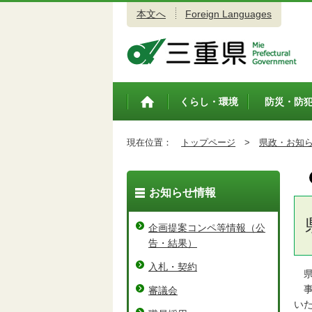
本文へ
Foreign Languages
三重県公式ウェブサイト
くらし・環境
防災・防
トップペ
ージ
現在位置：
トップページ
>
県政・お知
お知らせ情報
企画提案コンペ等情報（公
告・結果）
入札・契約
県
事
審議会
い