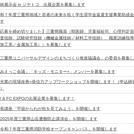
術展示会 in ジヤトコ 出展企業を募集します
和７年度三重県地域と若者の未来を拓く学生奨学金返還支援事業助成金
す
応募を締め切りました】三重県職員（獣医師、児童福祉司、心理判定員
査技師、試験研究技師（機械金属技師／材料工学技師）、職業訓練指導
加工系／金属加工系））を募集します
三重県ユニバーサルデザインのまちづくり推進協議会」の委員を募集し
みえっこ会議」「キッズ・モニター+」メンバーを募集します
光業の現場改善×発信力アップワークショップを開催します！（申込締
）
2 & FC EXPOの出展企業を募集します！
長講座「宇宙からわが街を見てみよう」を開催します
2025年度三重県山岳遭難防止講演会」を開催します
令和７年度三重県消防学校オープンキャンパス」を開催します