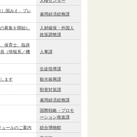
人権センター
美し国みえ」プレ
雇用経済総務課
の募集を開始し
人材確保・外国人
政策調整課
、保育士、臨床
員（情報系／機
人事課
生徒指導課
します
観光振興課
獣害対策課
雇用経済総務課
国際戦略・プロモ
ーション推進課
ケジュールのご案内
総合博物館