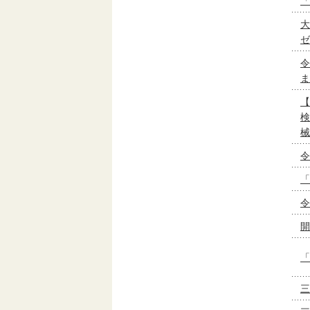
「
大
ゼ
令
ま
【
検
械
令
「
令
開
「
三