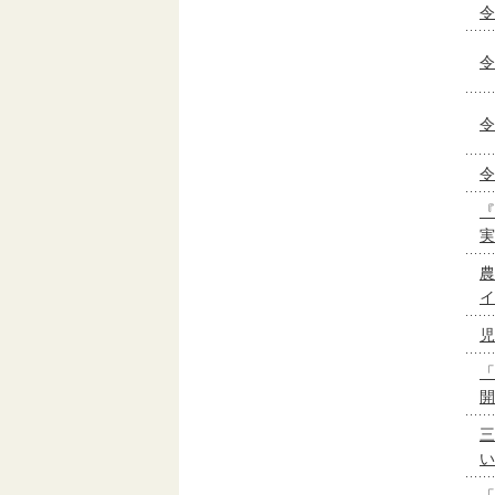
令
令
令
令
『
実
農
イ
児
「
開
三
い