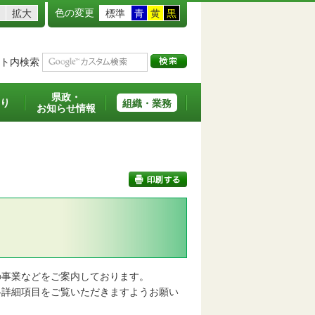
色の変更
拡大
標準
青
黄
黒
ト内検索
県政・
り
組織・業務
お知らせ情報
印刷する
事業などをご案内しております。
詳細項目をご覧いただきますようお願い