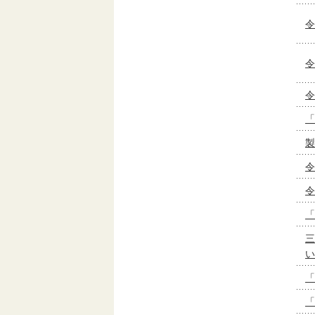
令
令
令
「
製
令
令
「
三
い
「
「