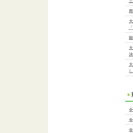
三
県
大
「
能
大
決
大
し
令
令
令