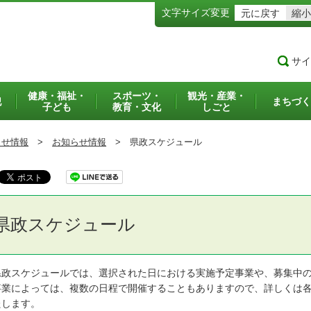
文字サイズ変更
元に戻す
縮小
サイ
健康・福祉・
スポーツ・
観光・産業・
犯
まちづく
子ども
教育・文化
しごと
らせ情報
>
お知らせ情報
>
県政スケジュール
県政スケジュール
政スケジュールでは、選択された日における実施予定事業や、募集中の
業によっては、複数の日程で開催することもありますので、詳しくは各
たします。