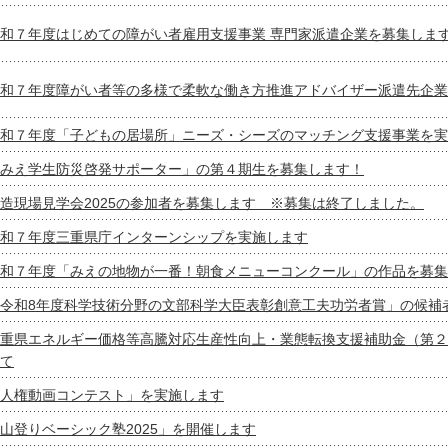
和７年度はじめての障がい者雇用支援事業 専門家派遣企業を募集しま
和７年度障がい者等の多様で柔軟な働き方推進アドバイザー派遣先企業
和７年度「子どもの居場所」ニーズ・シーズのマッチング支援事業を実
みえ学生防災啓発サポーター」の第４期生を募集します！
造現場見学会2025の参加者を募集します ※募集は終了しました。
和７年度三重県庁インターンシップを実施します
和７年度「みえの地物が一番！朝食メニューコンクール」の作品を募集
令和8年度科学技術分野の文部科学大臣表彰創意工夫功労者賞」の候補
重県エネルギー価格等高騰対応生産性向上・業態転換支援補助金（第２
て
人権動画コンテスト」を実施します
山登りベーシック塾2025」を開催します