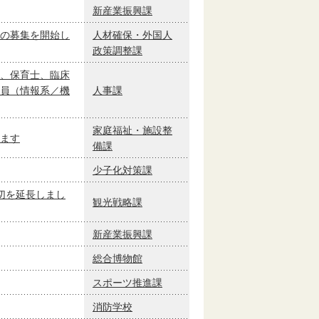
新産業振興課
の募集を開始し
人材確保・外国人
政策調整課
、保育士、臨床
員（情報系／機
人事課
家庭福祉・施設整
ます
備課
少子化対策課
切を延長しまし
観光戦略課
新産業振興課
総合博物館
スポーツ推進課
消防学校