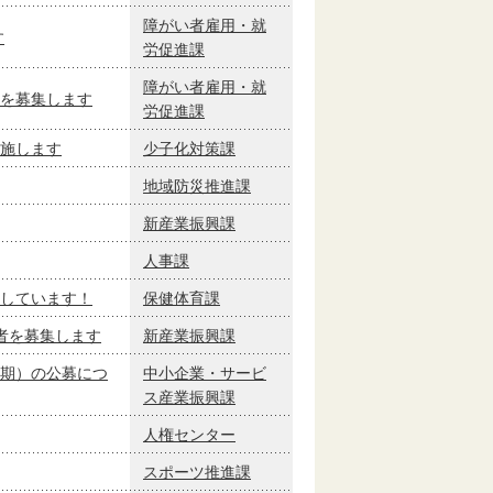
障がい者雇用・就
す
労促進課
障がい者雇用・就
を募集します
労促進課
施します
少子化対策課
地域防災推進課
新産業振興課
人事課
しています！
保健体育課
者を募集します
新産業振興課
期）の公募につ
中小企業・サービ
ス産業振興課
人権センター
スポーツ推進課