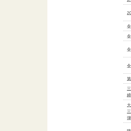
2
令
令
令
令
第
三
締
大
三
弾
障