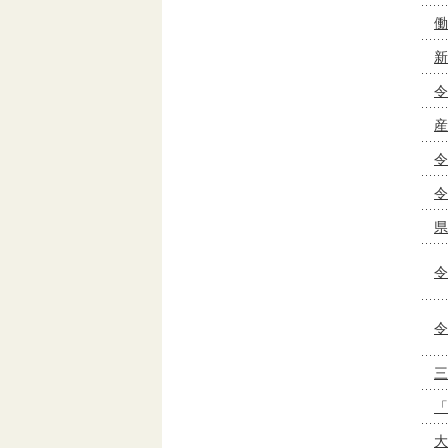
働
新
令
産
令
令
県
令
令
三
「
大