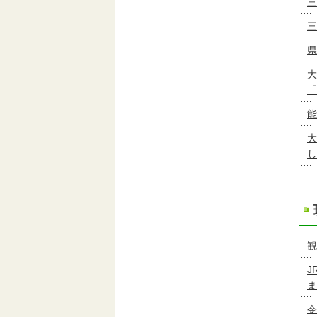
三
三
県
大
「
能
大
し
観
J
ま
令