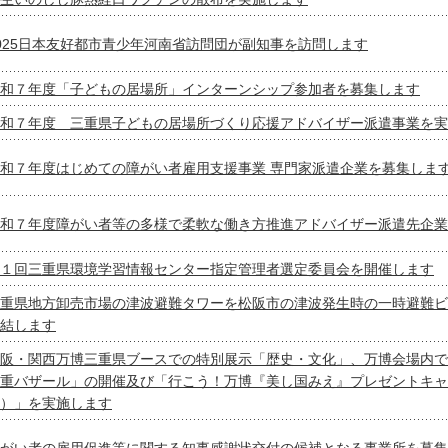
025日本友好都市青少年河南省訪問団が副知事を訪問します
和７年度「子どもの居場所」インターンシップ参加者を募集します
和７年度 三重県子どもの居場所づくり応援アドバイザー派遣事業を実
和７年度はじめての障がい者雇用支援事業 専門家派遣企業を募集しま
和７年度障がい者等の多様で柔軟な働き方推進アドバイザー派遣先企業
１回三重県環境学習情報センター指定管理者選定委員会を開催します
重県地方卸売市場の津波避難タワーを松阪市の津波発生時の一時避難ビ
結します
阪・関西万博三重県ブースでの特別展示「歴史・文化」、万博会場内で
重バザール」の開催及び「行こう！万博『美し国みえ』プレゼントキャ
）」を実施します
がい者の雇用促進等に関する知事感謝状交付の候補となる事業所を募集