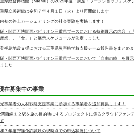
重県総合博物館（MieMu）の2025年度「講座・ワークショップ」ス
重県立美術館は令和７年４月１日（火）より再開館します
内初の路上カーシェアリングの社会実験を実施します！
阪・関西万博関西パビリオン三重県ブースにおける特別展示の内容 （
産業」、「食」）と展示スケジュールが決定しました
登半島地震支援における三重県災害時学校支援チーム報告書をまとめま
阪・関西万博関西パビリオン三重県ブースにおいて「自由の鐘」を展示
ました
現在募集中の事業
光事業者の人材戦略支援事業に参加する事業者を追加募集します！
R関西線１２駅を旅の目的地にするプロジェクトに係るクラウドファン
す
和７年度狩猟免許試験の現時点での申込状況について