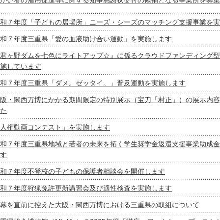
和７年度「子どもの居場所」ニーズ・シーズのマッチング支援事業を実
和７年度三重県「愛の血液助け合い運動」を実施します
君ヶ野ダムを七色にライトアップ☆』に係るクラウドファンディング型
施しています
和７年度三重県「ダメ。ゼッタイ。」普及運動を実施します
阪・関西万博にかかる期間限定の特別展示（宝刀「村正」）の展示内容
た
人権動画コンテスト」を実施します
和７年度三重県地域と若者の未来を拓く学生奨学金返還支援事業助成金
す
和７年度不登校の子どもの保護者相談会を開催します
和７年度狩猟免許更新講習会及び適性検査を実施します
幕を直前に控えた大阪・関西万博における三重県の取組について