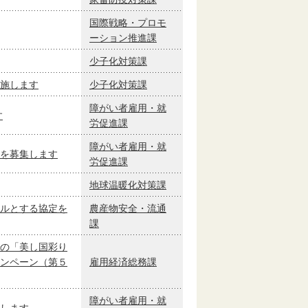
国際戦略・プロモ
ーション推進課
少子化対策課
施します
少子化対策課
障がい者雇用・就
す
労促進課
障がい者雇用・就
を募集します
労促進課
地球温暖化対策課
ルとする協定を
農産物安全・流通
課
の「美し国彩り
ンペーン（第５
雇用経済総務課
障がい者雇用・就
します