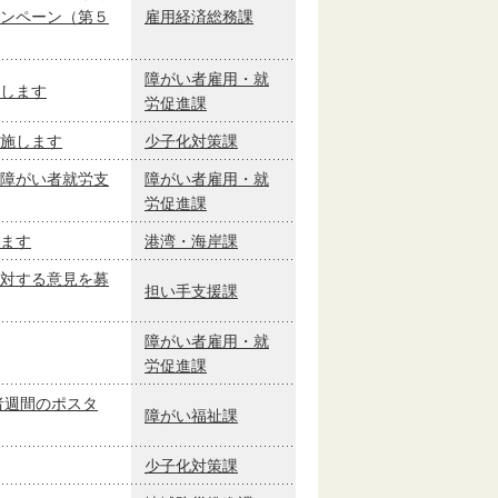
ンペーン（第５
雇用経済総務課
障がい者雇用・就
します
労促進課
施します
少子化対策課
障がい者就労支
障がい者雇用・就
労促進課
ます
港湾・海岸課
対する意見を募
担い手支援課
障がい者雇用・就
労促進課
者週間のポスタ
障がい福祉課
少子化対策課