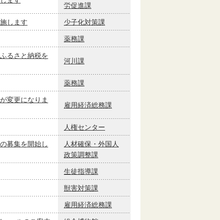
労促進課
施します
少子化対策課
薬務課
ふるさと納税を
河川課
薬務課
が変更になりま
雇用経済総務課
人権センター
の募集を開始し
人材確保・外国人
政策調整課
生徒指導課
獣害対策課
雇用経済総務課