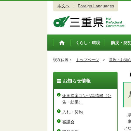
本文へ
Foreign Languages
三重県公式ウェブサイト
くらし・環境
防災・防
トップペ
ージ
現在位置：
トップページ
>
県政・お知
お知らせ情報
企画提案コンペ等情報（公
告・結果）
入札・契約
県
事
審議会
い