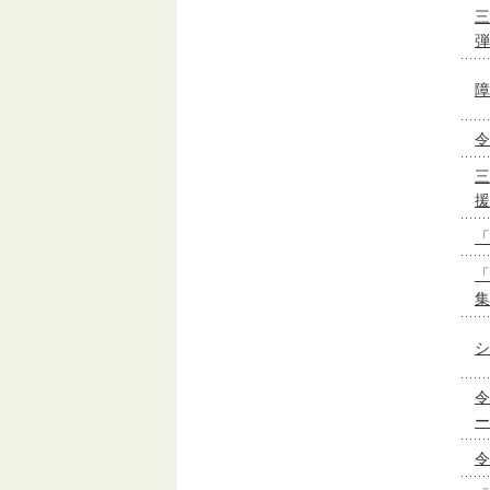
三
弾
障
令
三
援
「
「
集
シ
令
ー
令