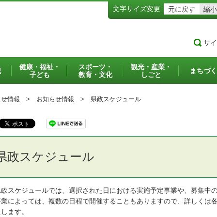
文字サイズ変更
元に戻す
縮小
サイ
健康・福祉・
スポーツ・
観光・産業・
犯
まちづく
子ども
教育・文化
しごと
らせ情報
>
お知らせ情報
>
県政スケジュール
県政スケジュール
政スケジュールでは、選択された日における実施予定事業や、募集中の
業によっては、複数の日程で開催することもありますので、詳しくは各
たします。