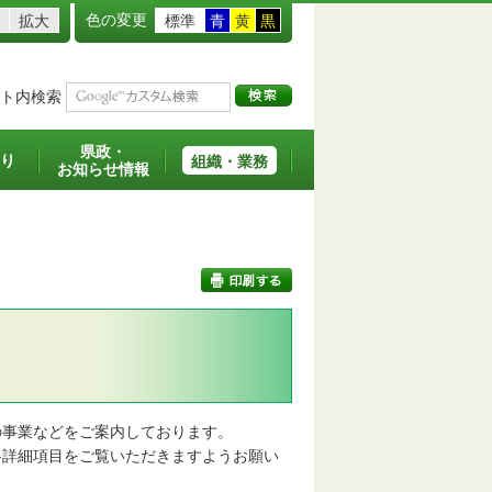
色の変更
拡大
標準
青
黄
黒
ト内検索
県政・
り
組織・業務
お知らせ情報
印刷する
事業などをご案内しております。
詳細項目をご覧いただきますようお願い