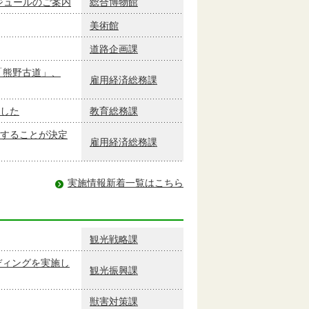
ケジュールのご案内
総合博物館
美術館
道路企画課
「熊野古道」、
雇用経済総務課
した
教育総務課
することが決定
雇用経済総務課
実施情報新着一覧はこちら
観光戦略課
ディングを実施し
観光振興課
獣害対策課