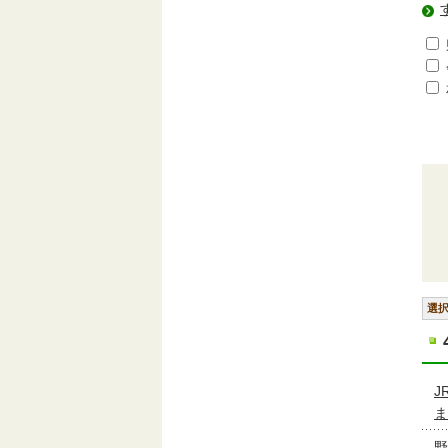
選
J
ま
野