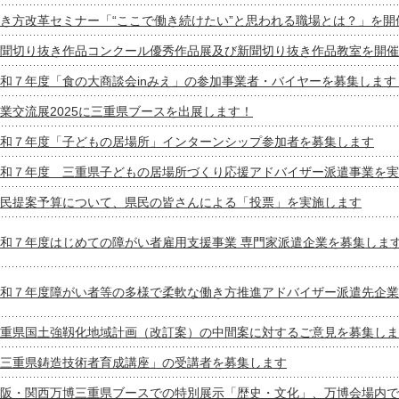
き方改革セミナー「“ここで働き続けたい”と思われる職場とは？」を開
聞切り抜き作品コンクール優秀作品展及び新聞切り抜き作品教室を開催
和７年度「食の大商談会inみえ」の参加事業者・バイヤーを募集します
業交流展2025に三重県ブースを出展します！
和７年度「子どもの居場所」インターンシップ参加者を募集します
和７年度 三重県子どもの居場所づくり応援アドバイザー派遣事業を実
民提案予算について、県民の皆さんによる「投票」を実施します
和７年度はじめての障がい者雇用支援事業 専門家派遣企業を募集しま
和７年度障がい者等の多様で柔軟な働き方推進アドバイザー派遣先企業
重県国土強靱化地域計画（改訂案）の中間案に対するご意見を募集しま
三重県鋳造技術者育成講座」の受講者を募集します
阪・関西万博三重県ブースでの特別展示「歴史・文化」、万博会場内で