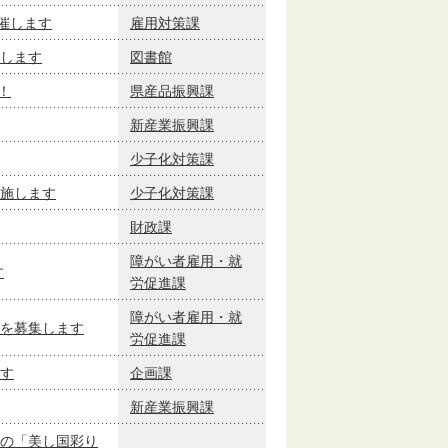
催します
雇用対策課
します
図書館
！
県産品振興課
新産業振興課
少子化対策課
施します
少子化対策課
財政課
障がい者雇用・就
す
労促進課
障がい者雇用・就
を募集します
労促進課
す
企画課
新産業振興課
の「美し国彩り