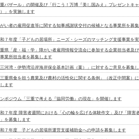
重バザール」の開催及び「行こう！万博『美し国みえ』プレゼントキャ
）」を実施します
がい者の雇用促進等に関する知事感謝状交付の候補となる事業所を募集
和７年度「子どもの居場所」ニーズ・シーズのマッチング支援事業を実
重県「産・福・学」障がい者雇用情報交流会に参加する企業担当者及び
事業所担当者を募集します
三河湾・伊勢湾沿岸海岸保全基本計画（案）」に対するご意見を募集し
三重県食を担う農業及び農村の活性化に関する条例」（改正中間案）に
します
ンポジウム「三重で考える『協同労働』の現在」を開催します
和７年度 障害者週間における「心の輪を広げる体験作文」及び「障害
」を募集します
和７年度 子どもの居場所運営支援補助金への申請を募集します