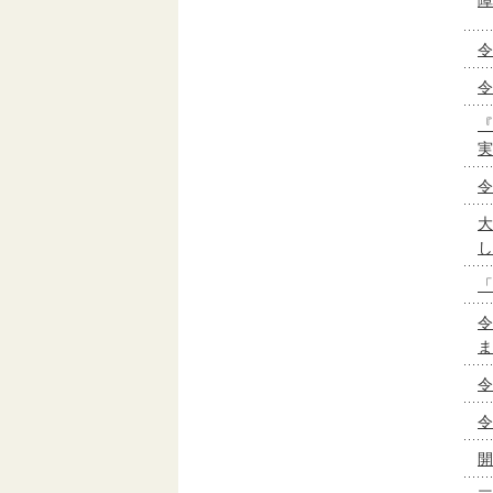
令
令
『
実
令
大
し
「
令
ま
令
令
開