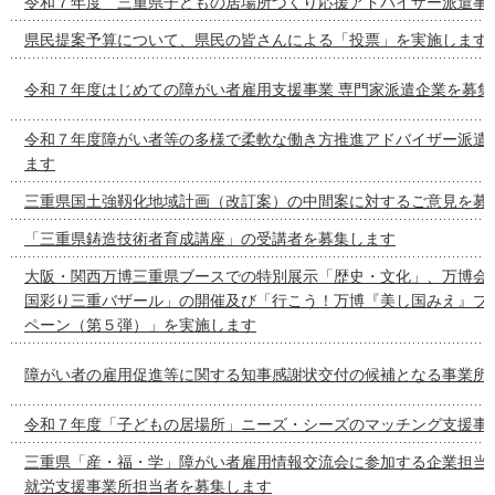
令和７年度 三重県子どもの居場所づくり応援アドバイザー派遣事
県民提案予算について、県民の皆さんによる「投票」を実施します
令和７年度はじめての障がい者雇用支援事業 専門家派遣企業を募集
令和７年度障がい者等の多様で柔軟な働き方推進アドバイザー派遣
ます
三重県国土強靱化地域計画（改訂案）の中間案に対するご意見を募
「三重県鋳造技術者育成講座」の受講者を募集します
大阪・関西万博三重県ブースでの特別展示「歴史・文化」、万博会
国彩り三重バザール」の開催及び「行こう！万博『美し国みえ』プ
ペーン（第５弾）」を実施します
障がい者の雇用促進等に関する知事感謝状交付の候補となる事業所
令和７年度「子どもの居場所」ニーズ・シーズのマッチング支援事
三重県「産・福・学」障がい者雇用情報交流会に参加する企業担当
就労支援事業所担当者を募集します