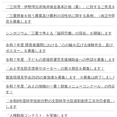
「三河湾・伊勢湾沿岸海岸保全基本計画（案）」に対するご意見を
「三重県食を担う農業及び農村の活性化に関する条例」（改正中間
見を募集します
シンポジウム「三重で考える『協同労働』の現在」を開催します
令和７年度 障害者週間における「心の輪を広げる体験作文」及び「
ポスター」を募集します
令和７年度 子どもの居場所運営支援補助金への申請を募集します
「みえ学生防災啓発サポーター」の第４期生を募集します！
製造現場見学会2025の参加者を募集します ※募集は終了しました
令和７年度「みえの地物が一番！朝食メニューコンクール」の作品
す！
「令和8年度科学技術分野の文部科学大臣表彰創意工夫功労者賞」
します
「人権動画コンテスト」を実施します