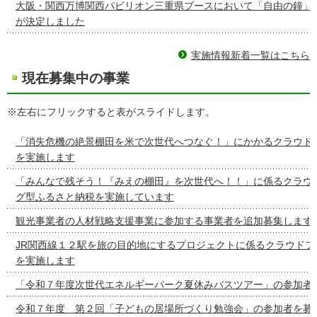
大阪・関西万博関西パビリオン三重県ブースにおいて「自由の鐘」
が決定しました
実施情報新着一覧はこちら
現在募集中の事業
※左右にフリックすると表がスライドします。
「消失危機の絶景棚田を米で次世代へつなぐ！」にかかるクラウド
を実施します
「みんなで残そう！『みえの棚田』を次世代へ！！」に係るクラウ
グ型ふるさと納税を実施しています
観光事業者の人材戦略支援事業に参加する事業者を追加募集します
JR関西線１２駅を旅の目的地にするプロジェクトに係るクラウドフ
を実施します
「令和７年度次世代エネルギーパーク夏休みバスツアー」の参加者
令和７年度 第２回「子どもの居場所づくり勉強会」の参加者を募