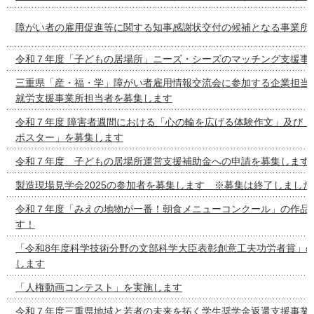
障がい者の雇用促進等に関する知事感謝状交付の候補となる事業所
令和７年度「子どもの居場所」ニーズ・シーズのマッチング支援事
三重県「産・福・学」障がい者雇用情報交流会に参加する企業担当
就労支援事業所担当者を募集します
令和７年度 障害者週間における「心の輪を広げる体験作文」及び「
ポスター」を募集します
令和７年度 子どもの居場所運営支援補助金への申請を募集します
製造現場見学会2025の参加者を募集します ※募集は終了しました
令和７年度「みえの地物が一番！朝食メニューコンクール」の作品
す！
「令和8年度科学技術分野の文部科学大臣表彰創意工夫功労者賞」
します
「人権動画コンテスト」を実施します
令和７年度三重県地域と若者の未来を拓く学生奨学金返還支援事業