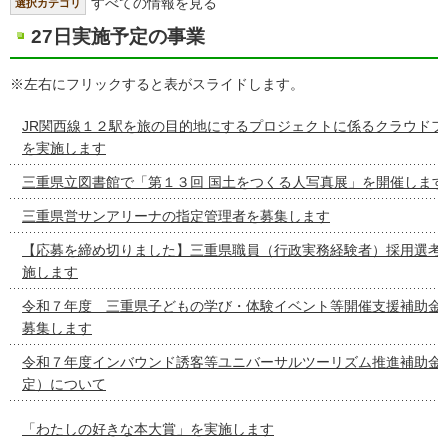
すべての情報を見る
選択カテゴリ
27日実施予定の事業
※左右にフリックすると表がスライドします。
JR関西線１２駅を旅の目的地にするプロジェクトに係るクラウドフ
を実施します
三重県立図書館で「第１３回 国土をつくる人写真展」を開催します
三重県営サンアリーナの指定管理者を募集します
【応募を締め切りました】三重県職員（行政実務経験者）採用選考
施します
令和７年度 三重県子どもの学び・体験イベント等開催支援補助金
募集します
令和７年度インバウンド誘客等ユニバーサルツーリズム推進補助金
定）について
「わたしの好きな本大賞」を実施します