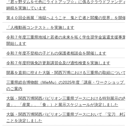
『君ヶ野ダムを七色にライトアップ☆』に係るクラウドファンディ
納税を実施しています
第４０回企画展「地獄へようこそ 鬼と亡者と閻魔の世界」を開催
「人権動画コンテスト」を実施します
令和７年度三重県地域と若者の未来を拓く学生奨学金返還支援事業
開始します
令和７年度不登校の子どもの保護者相談会を開催します
令和７年度狩猟免許更新講習会及び適性検査を実施します
開幕を直前に控えた大阪・関西万博における三重県の取組について
三重県総合博物館（MieMu）の2025年度「講座・ワークショップ
のご案内
大阪・関西万博関西パビリオン三重県ブースにおける特別展示の内容
道」、「産業」、「食」）と展示スケジュールが決定しました
大阪・関西万博関西パビリオン三重県ブースにおいて 「宝刀 村正
ことを決定しました