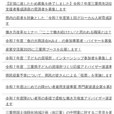
【定員に達したため募集を終了しました】令和７年度三重県失語症
支援者養成講座の受講者を募集します
県内の若者を対象とした「令和７年度第１回グローカル人材育成講
す
働き方改革セミナー「“ここで働き続けたい”と思われる職場とは？
令和７年度「食の大商談会inみえ」の参加事業者・バイヤーを募集
産業交流展2025に三重県ブースを出展します！
令和７年度「子どもの居場所」インターンシップ参加者を募集しま
令和７年度 三重県子どもの居場所づくり応援アドバイザー派遣事
県民提案予算について、県民の皆さんによる「投票」を実施します
令和７年度はじめての障がい者雇用支援事業 専門家派遣企業を募集
令和７年度障がい者等の多様で柔軟な働き方推進アドバイザー派遣
ます
三重県国土強靱化地域計画（改訂案）の中間案に対するご意見を募