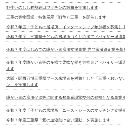
野生いのしし豚熱経口ワクチンの散布を実施します
三重の実物図鑑 特集展示「戦争と三重」を開催します
令和７年度「子どもの居場所」インターンシップ参加者を募集しま
令和７年度 三重県子どもの居場所づくり応援アドバイザー派遣事
令和７年度はじめての障がい者雇用支援事業 専門家派遣企業を募集
令和７年度障がい者等の多様で柔軟な働き方推進アドバイザー派遣
ます
大阪・関西万博三重県ブース来場者を対象とした「三重へおいない
ン」を実施します
障がい者の雇用促進等に関する知事感謝状交付の候補となる事業所
令和７年度「子どもの居場所」ニーズ・シーズのマッチング支援事
令和７年度三重県「愛の血液助け合い運動」を実施します