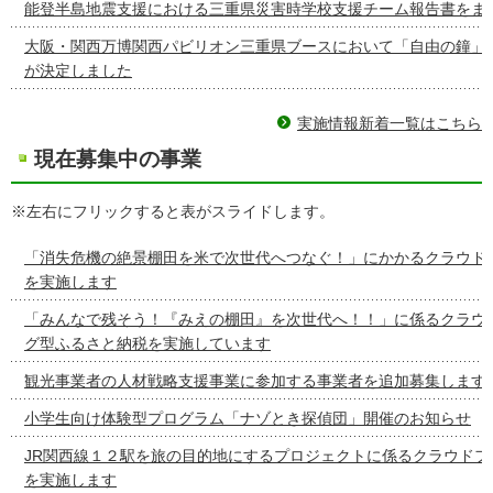
能登半島地震支援における三重県災害時学校支援チーム報告書をま
大阪・関西万博関西パビリオン三重県ブースにおいて「自由の鐘」
が決定しました
実施情報新着一覧はこちら
現在募集中の事業
※左右にフリックすると表がスライドします。
「消失危機の絶景棚田を米で次世代へつなぐ！」にかかるクラウド
を実施します
「みんなで残そう！『みえの棚田』を次世代へ！！」に係るクラウ
グ型ふるさと納税を実施しています
観光事業者の人材戦略支援事業に参加する事業者を追加募集します
小学生向け体験型プログラム「ナゾとき探偵団」開催のお知らせ
JR関西線１２駅を旅の目的地にするプロジェクトに係るクラウドフ
を実施します