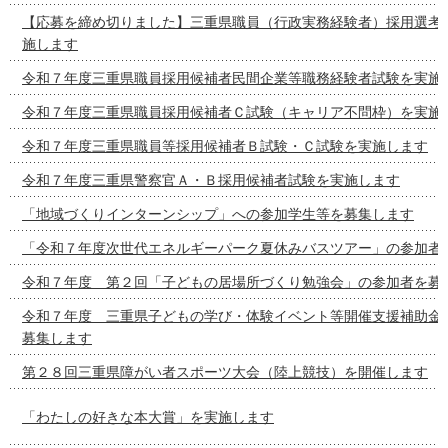
【応募を締め切りました】三重県職員（行政実務経験者）採用選考
施します
令和７年度三重県職員採用候補者民間企業等職務経験者試験を実施
令和７年度三重県職員採用候補者Ｃ試験（キャリア不問枠）を実施
令和７年度三重県職員等採用候補者Ｂ試験・Ｃ試験を実施します
令和７年度三重県警察官Ａ・Ｂ採用候補者試験を実施します
「地域づくりインターンシップ」への参加学生等を募集します
「令和７年度次世代エネルギーパーク夏休みバスツアー」の参加者
令和７年度 第２回「子どもの居場所づくり勉強会」の参加者を募
令和７年度 三重県子どもの学び・体験イベント等開催支援補助金
募集します
第２８回三重県障がい者スポーツ大会（陸上競技）を開催します
「わたしの好きな本大賞」を実施します