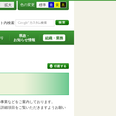
色の変更
拡大
標準
青
黄
黒
ト内検索
県政・
り
組織・業務
お知らせ情報
印刷する
事業などをご案内しております。
詳細項目をご覧いただきますようお願い