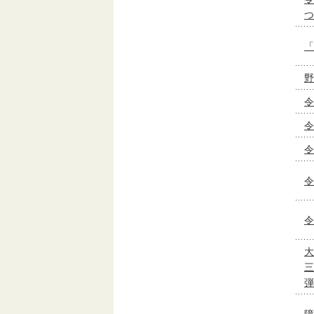
つ
「
野
令
令
令
令
令
大
三
弾
障