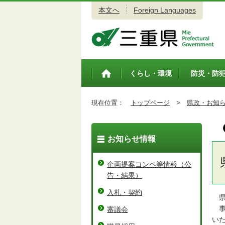
本文へ
Foreign Languages
三重県公式ウェブサイト
くらし・環境
防災・防
トップペ
ージ
現在位置：
トップページ
>
県政・お知
お知らせ情報
企画提案コンペ等情報（公
告・結果）
入札・契約
県
事
審議会
い