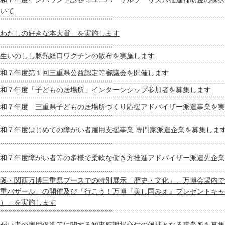
いて
わたしの好きな本大賞」を実施します
生いのしし豚熱経口ワクチンの散布を実施します
和７年度第１回三重県公益認定等審議会を開催します
和７年度「子どもの居場所」インターンシップ参加者を募集します
和７年度 三重県子どもの居場所づくり応援アドバイザー派遣事業を実
和７年度はじめての障がい者雇用支援事業 専門家派遣企業を募集しま
和７年度障がい者等の多様で柔軟な働き方推進アドバイザー派遣先企業
阪・関西万博三重県ブースでの特別展示「歴史・文化」、万博会場内で
重バザール」の開催及び「行こう！万博『美し国みえ』プレゼントキャ
）」を実施します
がい者の雇用促進等に関する知事感謝状交付の候補となる事業所を募集