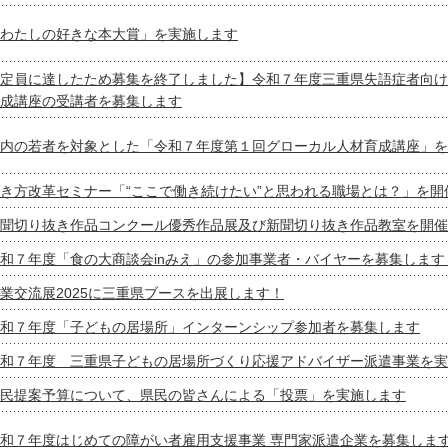
わたしの好きな本大賞」を実施します
定員に達したため募集を終了しました】令和７年度三重県失語症者向け
成講座の受講者を募集します
内の若者を対象とした「令和７年度第１回グローカル人材育成講座」を
き方改革セミナー「“ここで働き続けたい”と思われる職場とは？」を開
聞切り抜き作品コンクール優秀作品展及び新聞切り抜き作品教室を開催
和７年度「食の大商談会inみえ」の参加事業者・バイヤーを募集します
業交流展2025に三重県ブースを出展します！
和７年度「子どもの居場所」インターンシップ参加者を募集します
和７年度 三重県子どもの居場所づくり応援アドバイザー派遣事業を実
民提案予算について、県民の皆さんによる「投票」を実施します
和７年度はじめての障がい者雇用支援事業 専門家派遣企業を募集しま