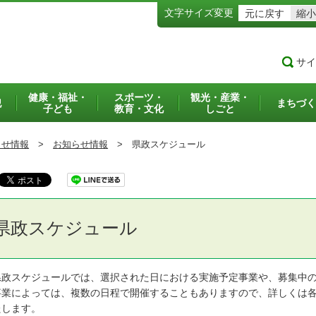
文字サイズ変更
元に戻す
縮小
サイ
健康・福祉・
スポーツ・
観光・産業・
犯
まちづく
子ども
教育・文化
しごと
らせ情報
>
お知らせ情報
>
県政スケジュール
県政スケジュール
政スケジュールでは、選択された日における実施予定事業や、募集中の
業によっては、複数の日程で開催することもありますので、詳しくは各
たします。