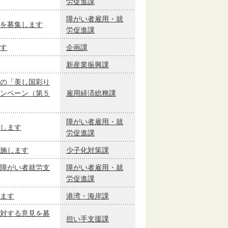
労促進課
障がい者雇用・就
を募集します
労促進課
す
企画課
新産業振興課
の「美し国彩り
ンペーン（第５
雇用経済総務課
障がい者雇用・就
します
労促進課
施します
少子化対策課
障がい者就労支
障がい者雇用・就
労促進課
ます
港湾・海岸課
対する意見を募
担い手支援課