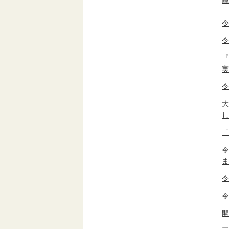
令
令
『
実
令
大
し
「
令
ま
令
令
開