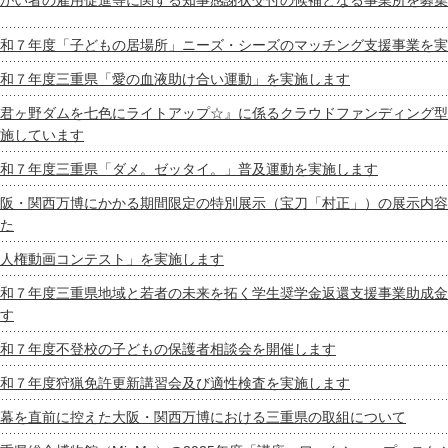
和７年度「子どもの居場所」ニーズ・シーズのマッチング支援事業を実
和７年度三重県「愛の血液助け合い運動」を実施します
君ヶ野ダムを七色にライトアップ☆』に係るクラウドファンディング型
施しています
和７年度三重県「ダメ。ゼッタイ。」普及運動を実施します
阪・関西万博にかかる期間限定の特別展示（宝刀「村正」）の展示内容
た
人権動画コンテスト」を実施します
和７年度三重県地域と若者の未来を拓く学生奨学金返還支援事業助成金
す
和７年度不登校の子どもの保護者相談会を開催します
和７年度狩猟免許更新講習会及び適性検査を実施します
幕を直前に控えた大阪・関西万博における三重県の取組について