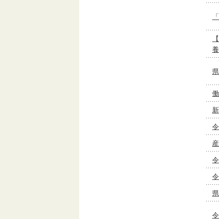
「
【
養
県
働
新
令
産
令
令
県
令