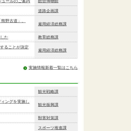
ケジュールのご案内
総合博物館
道路企画課
「熊野古道」、
雇用経済総務課
した
教育総務課
することが決定
雇用経済総務課
実施情報新着一覧はこちら
観光戦略課
ディングを実施し
観光振興課
獣害対策課
スポーツ推進課