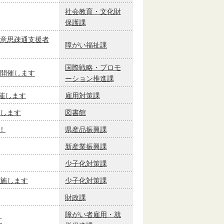
社会教育・文化財
保護課
意思疎通支援者
障がい福祉課
国際戦略・プロモ
開催します
ーション推進課
催します
雇用対策課
します
図書館
！
県産品振興課
新産業振興課
少子化対策課
施します
少子化対策課
財政課
障がい者雇用・就
す