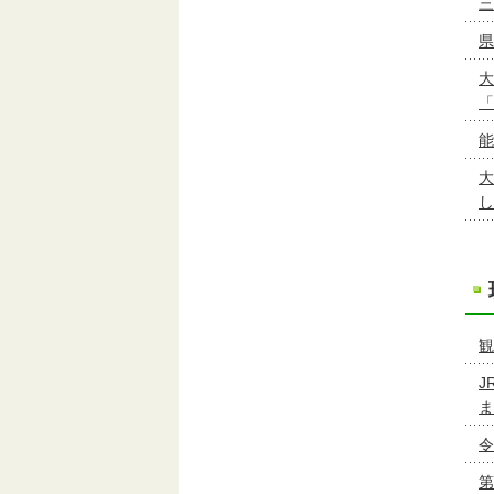
三
県
大
「
能
大
し
観
J
ま
令
第