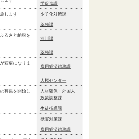
労促進課
施します
少子化対策課
薬務課
ふるさと納税を
河川課
薬務課
が変更になりま
雇用経済総務課
人権センター
の募集を開始し
人材確保・外国人
政策調整課
生徒指導課
獣害対策課
雇用経済総務課