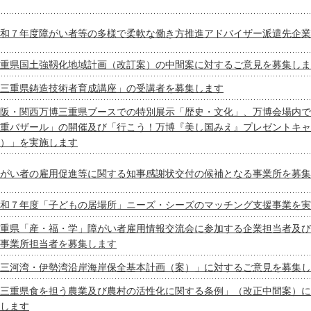
和７年度障がい者等の多様で柔軟な働き方推進アドバイザー派遣先企業
重県国土強靱化地域計画（改訂案）の中間案に対するご意見を募集しま
三重県鋳造技術者育成講座」の受講者を募集します
阪・関西万博三重県ブースでの特別展示「歴史・文化」、万博会場内で
重バザール」の開催及び「行こう！万博『美し国みえ』プレゼントキャ
）」を実施します
がい者の雇用促進等に関する知事感謝状交付の候補となる事業所を募集
和７年度「子どもの居場所」ニーズ・シーズのマッチング支援事業を実
重県「産・福・学」障がい者雇用情報交流会に参加する企業担当者及び
事業所担当者を募集します
三河湾・伊勢湾沿岸海岸保全基本計画（案）」に対するご意見を募集し
三重県食を担う農業及び農村の活性化に関する条例」（改正中間案）に
します