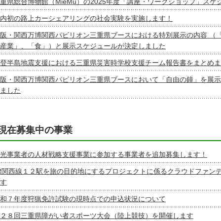
重県総合博物館（MieMu）の2025年度「講座・ワークショップ」ス
内初の路上カーシェアリングの社会実験を実施します！
阪・関西万博関西パビリオン三重県ブースにおける特別展示の内容 （
産業」、「食」）と展示スケジュールが決定しました
登半島地震支援における三重県災害時学校支援チーム報告書をまとめま
阪・関西万博関西パビリオン三重県ブースにおいて「自由の鐘」を展示
ました
現在募集中の事業
光事業者の人材戦略支援事業に参加する事業者を追加募集します！
R関西線１２駅を旅の目的地にするプロジェクトに係るクラウドファン
す
和７年度狩猟免許試験の現時点での申込状況について
２８回三重県障がい者スポーツ大会（陸上競技）を開催します