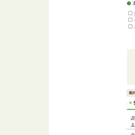
選
J
ま
令