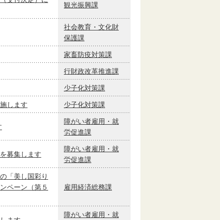
観光振興課
社会教育・文化財
保護課
家畜防疫対策課
行財政改革推進課
少子化対策課
施します
少子化対策課
障がい者雇用・就
す
労促進課
障がい者雇用・就
を募集します
労促進課
の「美し国彩り
ンペーン（第５
雇用経済総務課
障がい者雇用・就
します