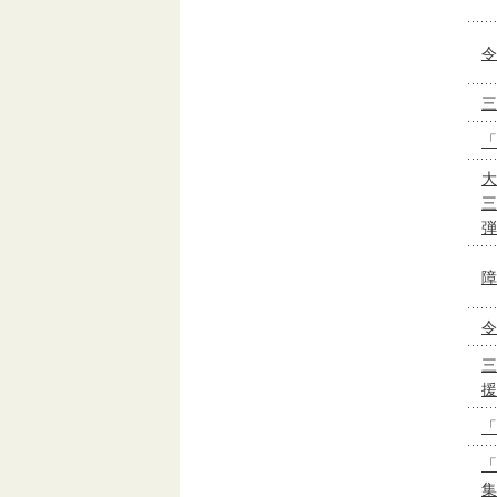
令
三
「
大
三
弾
障
令
三
援
「
「
集