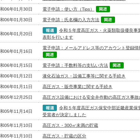
和06年01月30日
電子申請：使い方（Tips）
和06年01月30日
電子申請：氏名欄の入力方法
令和５年度高圧ガス・火薬類取扱優良事
和06年01月20日
表彰を行います
電子申請：メールアドレス等のアカウント登録情
和06年01月16日
和06年01月15日
電子申請：手数料等の支払い方法
和06年01月12日
液化石油ガス・設備工事等に関する手続き
和06年01月11日
高圧ガス・販売事業に関する手続き
和05年12月25日
高圧ガス設備における安全弁作動の高圧ガス事故
令和５年度高圧ガス保安中部近畿産業保
和05年11月14日
受賞者が決定しました
和05年11月10日
高圧ガス・300㎥未満の貯蔵
和05年11月10日
高圧ガス・貯蔵の区分