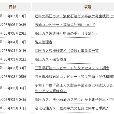
日付
表題
和08年07月10日
近年の高圧ガス・液化石油ガス事故の発生状況に
和08年06月04日
石油コンビナート等防災計画について
和08年05月20日
高圧ガス製造許可申請の手引（冷凍則）
和08年04月13日
防火管理者
和08年04月01日
高圧ガス容器検査所（登録）事業者一覧
和08年03月31日
高圧ガス・保安検査
和08年03月30日
三重県石油コンビナート防災アセスメント調査
和08年03月05日
四日市地域石油コンビナート等災害防止関係機関
令和７年度「高圧ガス製造事業者保安検査説明会
和08年03月04日
ライアンス研修会」
和08年03月04日
高圧ガス、液化石油ガス等にかかる電子届出・申
和08年03月04日
液化石油ガス・販売事業の登録に関する手続き