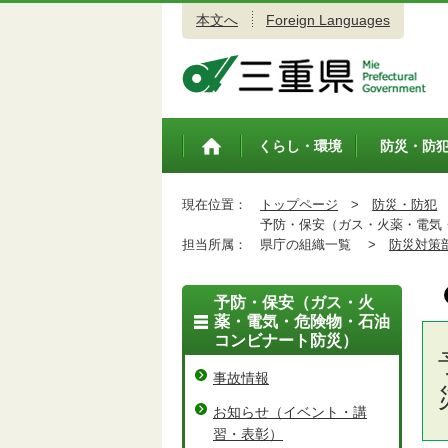
本文へ
Foreign Languages
三重県公式ウェブサイト
くらし・環境
防災・防
トップペ
ージ
現在位置：
トップページ
>
防災・防犯
予防・保安（ガス・火薬・電気・
担当所属：
県庁の組織一覧 >
防災対策
予防・保安（ガス・火
薬・電気・危険物・石油
コンビナート防災）
事故情報
お知らせ（イベント・講
習・表彰）