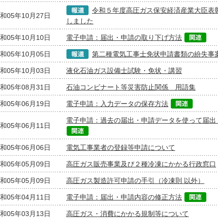
令和５年度高圧ガス保安経済産業大臣表
和05年10月27日
しました
和05年10月10日
電子申請：届出・申請の取り下げ方法
和05年10月05日
第二種電気工事士免状申請書類の紛失事
和05年10月03日
液化石油ガス設備士試験・免状・講習
和05年08月31日
石油コンビナート等災害防止関係 用語集
和05年06月19日
電子申請：入力データの保存方法
電子申請：過去の届出・申請データを使って届出
和05年06月11日
和05年06月06日
電気工事業者の登録等申請について
和05年05月09日
高圧ガス販売事業及び２種冷凍にかかる行政窓口
和05年05月09日
高圧ガス製造許可申請の手引（冷凍則 以外）
和05年04月11日
電子申請：届出・申請内容の修正方法
和05年03月13日
高圧ガス・消費にかかる規制等について