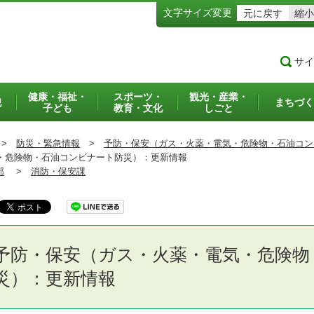
文字サイズ変更
元に戻す
縮小
サイ
健康・福祉・
スポーツ・
観光・産業・
犯
まちづく
子ども
教育・文化
しごと
>
防災・緊急情報
>
予防・保安（ガス・火薬・電気・危険物・石油コン
危険物・石油コンビナート防災）：更新情報
部
>
消防・保安課
予防・保安（ガス・火薬・電気・危険物
災）：更新情報