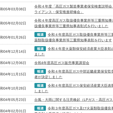
令和４年度「高圧ガス製造事業者保安検査説明会
和05年03月08日
ライアンス・保安推進研修会」
令和４年度高圧ガス取扱優良事業所等三重県知事
和05年02月02日
扱優良事業所等三重県知事表彰式を行いました
令和４年度高圧ガス取扱優良事業所等三
和05年01月26日
薬類取扱優良事業所等三重県知事表彰を行います
令和４年度火薬類保安経済産業大臣表彰
和04年12月14日
ました
和04年12月06日
令和4年度高圧ガス販売事業講習会
令和４年度高圧ガス中部近畿産業保安監
和04年11月15日
者が決定しました
令和４年度高圧ガス保安経済産業大臣表
和04年10月28日
しました
和04年05月23日
台風・大雨に関する注意喚起（LPガス・高圧ガス
令和３年度高圧ガス及び火薬類取扱優良
和04年02月01日