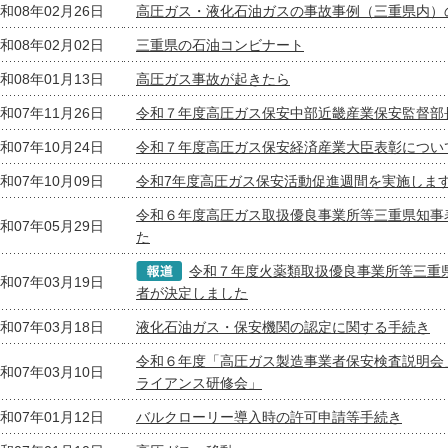
和08年02月26日
高圧ガス・液化石油ガスの事故事例（三重県内）
和08年02月02日
三重県の石油コンビナート
和08年01月13日
高圧ガス事故が起きたら
和07年11月26日
令和７年度高圧ガス保安中部近畿産業保安監督部
和07年10月24日
令和７年度高圧ガス保安経済産業大臣表彰につい
和07年10月09日
令和7年度高圧ガス保安活動促進週間を実施しま
令和６年度高圧ガス取扱優良事業所等三重県知事
和07年05月29日
た
令和７年度火薬類取扱優良事業所等三重
和07年03月19日
者が決定しました
和07年03月18日
液化石油ガス・保安機関の認定に関する手続き
令和６年度「高圧ガス製造事業者保安検査説明会
和07年03月10日
ライアンス研修会」
和07年01月12日
バルクローリー導入時の許可申請等手続き