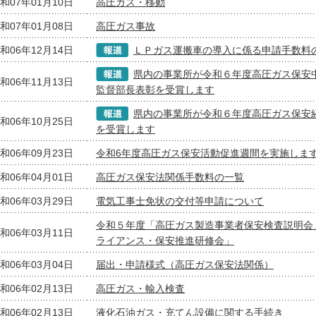
和07年01月10日
高圧ガス・移動
和07年01月08日
高圧ガス事故
和06年12月14日
ＬＰガス運搬車の導入に係る申請手数料
県内の事業所が令和６年度高圧ガス保安
和06年11月13日
監督部長表彰を受賞します
県内の事業所が令和６年度高圧ガス保安
和06年10月25日
を受賞します
和06年09月23日
令和6年度高圧ガス保安活動促進週間を実施しま
和06年04月01日
高圧ガス保安法関係手数料の一覧
和06年03月29日
電気工事士免状の交付等申請について
令和５年度「高圧ガス製造事業者保安検査説明会
和06年03月11日
ライアンス・保安推進研修会」
和06年03月04日
届出・申請様式（高圧ガス保安法関係）
和06年02月13日
高圧ガス・輸入検査
和06年02月13日
液化石油ガス・充てん設備に関する手続き