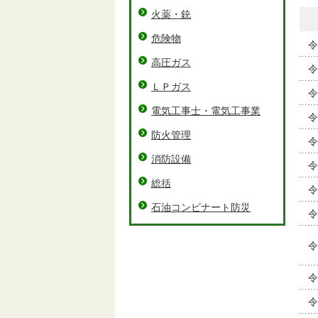
火薬・銃
危険物
令
高圧ガス
令
ＬＰガス
令
電気工事士・電気工事業
令
防火管理
令
消防設備
令
総括
令
石油コンビナート防災
令
令
令
令