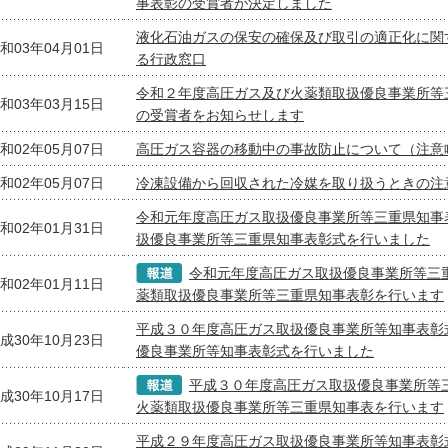
事表彰の受賞者が決定しました
液化石油ガスの保安の確保及び取引の適正化に関
和03年04月01日
る行政窓口
令和２年度高圧ガス及び火薬類取扱優良事業所等
和03年03月15日
の受賞者をお知らせします
和02年05月07日
高圧ガス容器の移動中の事故防止について（注意
和02年05月07日
冷凍設備から回収された冷媒を取り扱うときの注
令和元年度高圧ガス取扱優良事業所等三重県知事
和02年01月31日
扱優良事業所等三重県知事表彰式を行いました
令和元年度高圧ガス取扱優良事業所等三
和02年01月11日
薬類取扱優良事業所等三重県知事表彰を行います
平成３０年度高圧ガス取扱優良事業所等知事表彰
成30年10月23日
優良事業所等知事表彰式を行いました
平成３０年度高圧ガス取扱優良事業所等
成30年10月17日
火薬類取扱優良事業所等三重県知事表を行います
平成２９年度高圧ガス取扱優良事業所等知事表彰