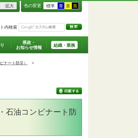
色の変更
拡大
標準
青
黄
黒
ト内検索
県政・
り
組織・業務
お知らせ情報
ビナート防災）
>
・石油コンビナート防
印刷する