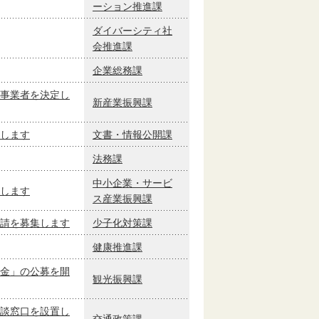
ーション推進課
ダイバーシティ社
会推進課
企業総務課
事業者を決定し
新産業振興課
します
文書・情報公開課
法務課
中小企業・サービ
します
ス産業振興課
請を募集します
少子化対策課
健康推進課
金」の公募を開
観光振興課
談窓口を設置し
交通政策課