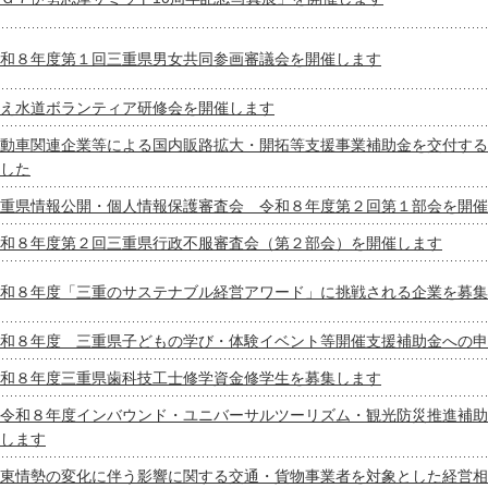
和８年度第１回三重県男女共同参画審議会を開催します
え水道ボランティア研修会を開催します
動車関連企業等による国内販路拡大・開拓等支援事業補助金を交付する
した
重県情報公開・個人情報保護審査会 令和８年度第２回第１部会を開催
和８年度第２回三重県行政不服審査会（第２部会）を開催します
和８年度「三重のサステナブル経営アワード」に挑戦される企業を募集
和８年度 三重県子どもの学び・体験イベント等開催支援補助金への申
和８年度三重県歯科技工士修学資金修学生を募集します
令和８年度インバウンド・ユニバーサルツーリズム・観光防災推進補助
します
東情勢の変化に伴う影響に関する交通・貨物事業者を対象とした経営相