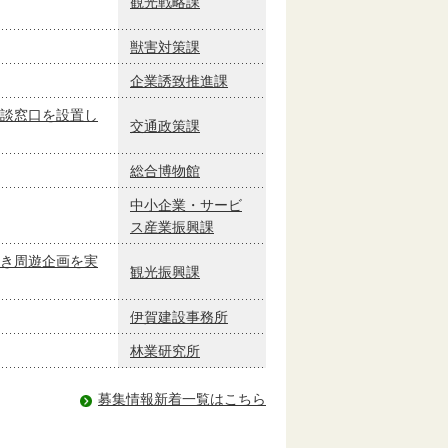
観光戦略課
獣害対策課
企業誘致推進課
談窓口を設置し
交通政策課
総合博物館
中小企業・サービ
ス産業振興課
き周遊企画を実
観光振興課
伊賀建設事務所
林業研究所
募集情報新着一覧はこちら