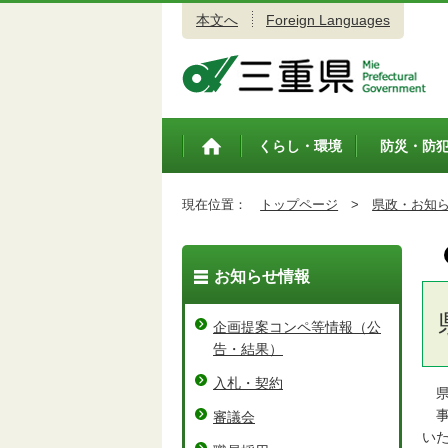
本文へ
Foreign Languages
三重県公式ウェブサイト
くらし・環境
防災・防
トップペ
ージ
現在位置：
トップページ
>
県政・お知
お知らせ情報
企画提案コンペ等情報（公
告・結果）
入札・契約
県
事
審議会
い