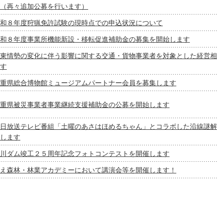
（再々追加公募を行います）
和８年度狩猟免許試験の現時点での申込状況について
和８年度事業所機能新設・移転促進補助金の募集を開始します
東情勢の変化に伴う影響に関する交通・貨物事業者を対象とした経営相
す
重県総合博物館ミュージアムパートナー会員を募集します
重県被災事業者事業継続支援補助金の公募を開始します
日放送テレビ番組「土曜のあさはほめるちゃん」とコラボした沿線謎解
します
川ダム竣工２５周年記念フォトコンテストを開催します
え森林・林業アカデミーにおいて講演会等を開催します！