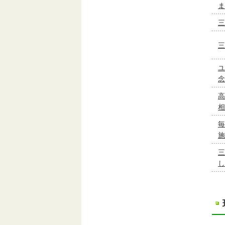
ま
三
三
ユ
念
高
相
毎
施
三
し