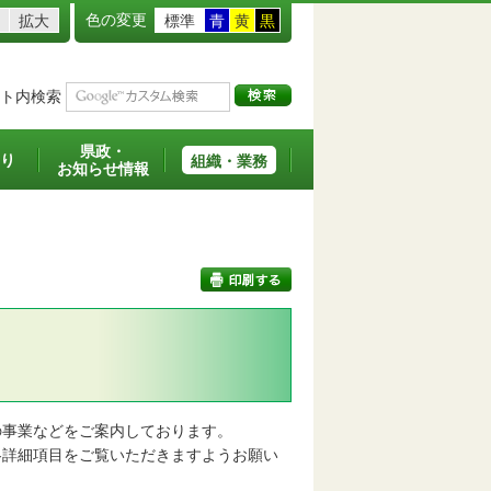
色の変更
拡大
標準
青
黄
黒
ト内検索
県政・
り
組織・業務
お知らせ情報
印刷する
事業などをご案内しております。
詳細項目をご覧いただきますようお願い