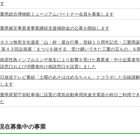
す
重県総合博物館ミュージアムパートナー会員を募集します
重県被災事業者事業継続支援補助金の公募を開始します
ネスコ無形文化遺産「山・鉾・屋台行事」登録１０周年記念・三重県誕
 第４３回企画展「まつりを旅する 受け継いできた三重の宝もの」を
病原性鳥インフルエンザ発生により影響を受けた農業者・中小企業者等
談窓口および消費者向け相談窓口を設置しました
日放送テレビ番組「土曜のあさはほめるちゃん」とコラボした沿線謎解
します
重県尾鷲庁舎駐車場に設置の電気自動車用急速充電器が終日ご利用でき
た
現在募集中の事業