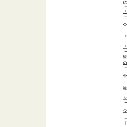
は
「
令
「
「
観
の
外
観
令
令
【