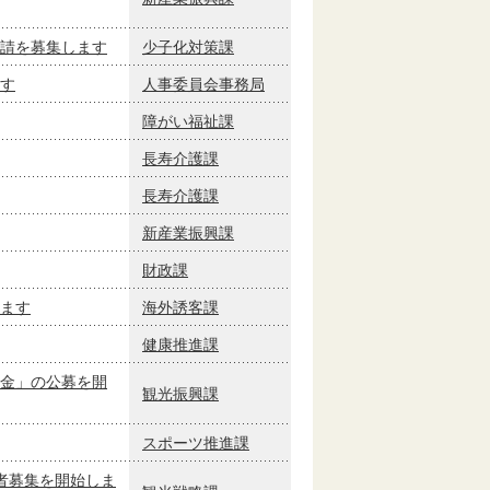
請を募集します
少子化対策課
す
人事委員会事務局
障がい福祉課
長寿介護課
長寿介護課
新産業振興課
財政課
ます
海外誘客課
健康推進課
金」の公募を開
観光振興課
スポーツ推進課
者募集を開始しま