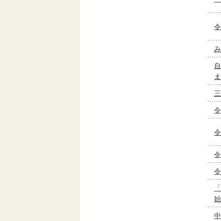
令
み
自
ま
三
令
令
令
令
「
始
中