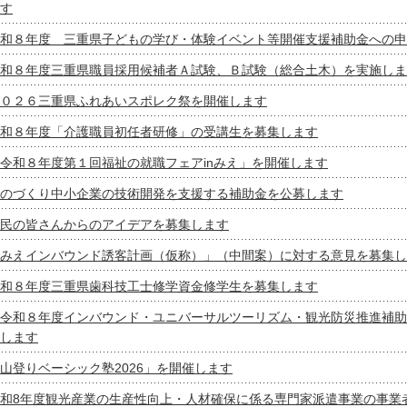
す
和８年度 三重県子どもの学び・体験イベント等開催支援補助金への申
和８年度三重県職員採用候補者Ａ試験、Ｂ試験（総合土木）を実施しま
０２６三重県ふれあいスポレク祭を開催します
和８年度「介護職員初任者研修」の受講生を募集します
令和８年度第１回福祉の就職フェアinみえ」を開催します
のづくり中小企業の技術開発を支援する補助金を公募します
民の皆さんからのアイデアを募集します
みえインバウンド誘客計画（仮称）」（中間案）に対する意見を募集し
和８年度三重県歯科技工士修学資金修学生を募集します
令和８年度インバウンド・ユニバーサルツーリズム・観光防災推進補助
します
山登りベーシック塾2026」を開催します
和8年度観光産業の生産性向上・人材確保に係る専門家派遣事業の事業