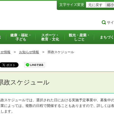
文字サイズ変更
元に戻す
縮小
サイ
健康・福祉・
スポーツ・
観光・産業・
犯
まちづく
子ども
教育・文化
しごと
らせ情報
>
お知らせ情報
>
県政スケジュール
県政スケジュール
政スケジュールでは、選択された日における実施予定事業や、募集中の
業によっては、複数の日程で開催することもありますので、詳しくは各
たします。