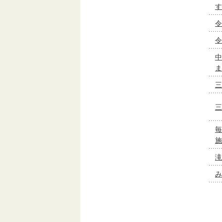
す
令
令
中
ま
三
三
毎
施
滝
み