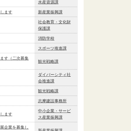
水産資源課
します
新産業振興課
社会教育・文化財
保護課
消防学校
スポーツ推進課
ます（二次募集
観光戦略課
ダイバーシティ社
会推進課
観光戦略課
志摩建設事務所
中小企業・サービ
します
ス産業振興課
展企業を募集し
新産業振興課