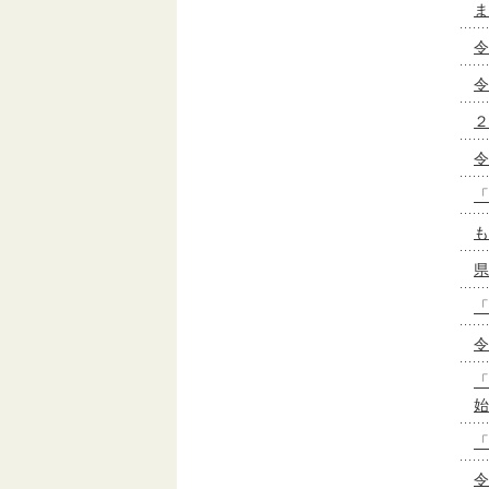
ま
令
令
２
令
「
も
県
「
令
「
始
「
令