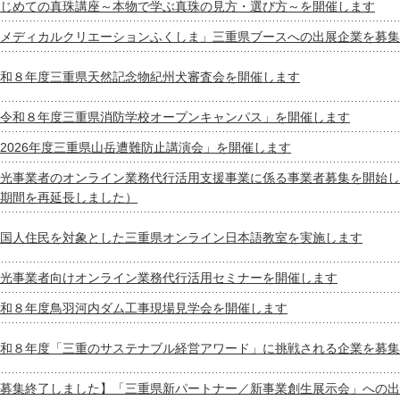
じめての真珠講座～本物で学ぶ真珠の見方・選び方～を開催します
メディカルクリエーションふくしま」三重県ブースへの出展企業を募集
和８年度三重県天然記念物紀州犬審査会を開催します
令和８年度三重県消防学校オープンキャンパス」を開催します
2026年度三重県山岳遭難防止講演会」を開催します
光事業者のオンライン業務代行活用支援事業に係る事業者募集を開始し
期間を再延長しました）
国人住民を対象とした三重県オンライン日本語教室を実施します
光事業者向けオンライン業務代行活用セミナーを開催します
和８年度鳥羽河内ダム工事現場見学会を開催します
和８年度「三重のサステナブル経営アワード」に挑戦される企業を募集
募集終了しました】「三重県新パートナー／新事業創生展示会」への出