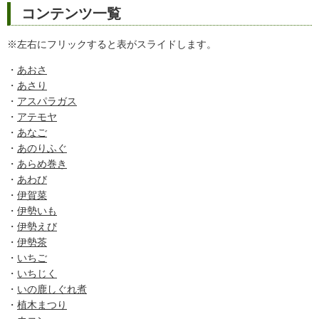
コンテンツ一覧
※左右にフリックすると表がスライドします。
・
あおさ
・
あさり
・
アスパラガス
・
アテモヤ
・
あなご
・
あのりふぐ
・
あらめ巻き
・
あわび
・
伊賀菜
・
伊勢いも
・
伊勢えび
・
伊勢茶
・
いちご
・
いちじく
・
いの鹿しぐれ煮
・
植木まつり