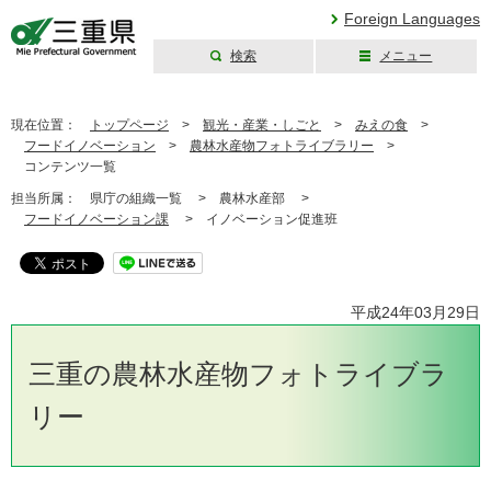
Foreign Languages
検索
メニュー
三重県公式ウェブ
サイト
現在位置：
トップページ
>
観光・産業・しごと
>
みえの食
>
フードイノベーション
>
農林水産物フォトライブラリー
>
コンテンツ一覧
担当所属：
県庁の組織一覧 >
農林水産部 >
フードイノベーション課
>
イノベーション促進班
平成24年03月29日
三重の農林水産物フォトライブラ
リー