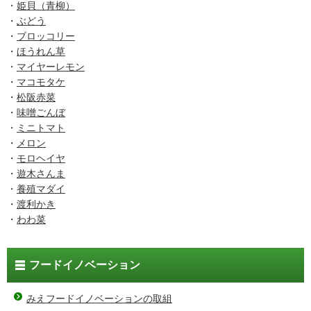
・
姫貝（青柳）
・
ぶどう
・
ブロッコリー
・
ほうれん草
・
マイヤーレモン
・
マコモタケ
・
松阪赤菜
・
味噌ごんぼ
・
ミニトマト
・
メロン
・
モロヘイヤ
・
遊木さんま
・
養殖マダイ
・
渡利かき
・
わわ菜
フードイノベーション
みえフードイノベーションの取組