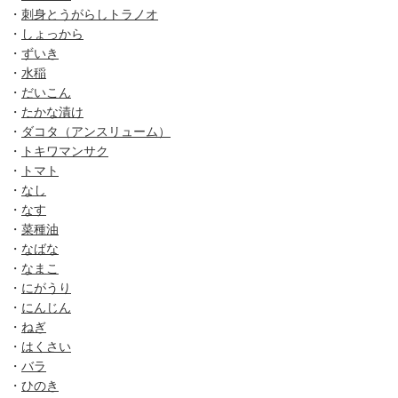
・
刺身とうがらしトラノオ
・
しょっから
・
ずいき
・
水稲
・
だいこん
・
たかな漬け
・
ダコタ（アンスリューム）
・
トキワマンサク
・
トマト
・
なし
・
なす
・
菜種油
・
なばな
・
なまこ
・
にがうり
・
にんじん
・
ねぎ
・
はくさい
・
バラ
・
ひのき