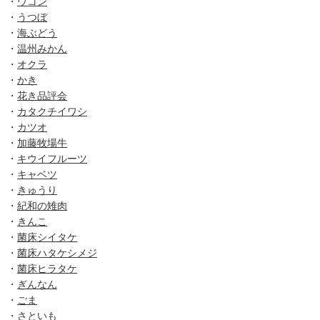
・
ウコン
・
うつぼ
・
海ぶどう
・
温州みかん
・
オクラ
・
かき
・
花き品評会
・
カタクチイワシ
・
カツオ
・
加藤牧場牛
・
キウイフルーツ
・
キャベツ
・
きゅうり
・
紀和の雉肉
・
きんこ
・
菌床シイタケ
・
菌床ハタケシメジ
・
菌床ヒラタケ
・
ぎんなん
・
ごま
・
さといも