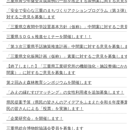
三重県青少年健全育成条例の一部を改正する条例案に関する意見を
「安全で安心な三重のまちづくりアクションプログラム（第３弾）
対するご意見を募集します
「三重県立夜間中学設置基本方針（仮称）」中間案に対するご意見
三重県ＳＤＧｓ推進セミナーを開催します！！
「第３次三重県手話施策推進計画」中間案に対する意見を募集しま
「三重県文化振興計画（仮称）」素案に対するご意見を募集します
【終了しました】「三重県工業研究所の機能強化・施設整備にかか
間案）」に対するご意見を募集します
第２回みえ森林教育シンポジウムを開催します
「みえの縁むすびマッチング」の女性利用者を追加募集します！
県民提案予算（県民の皆さんのアイデアをふまえた令和６年度事業
民の皆さんによる「投票」を実施します！
「企業研究会」を開催します！
三重県総合博物館協議会委員を募集します