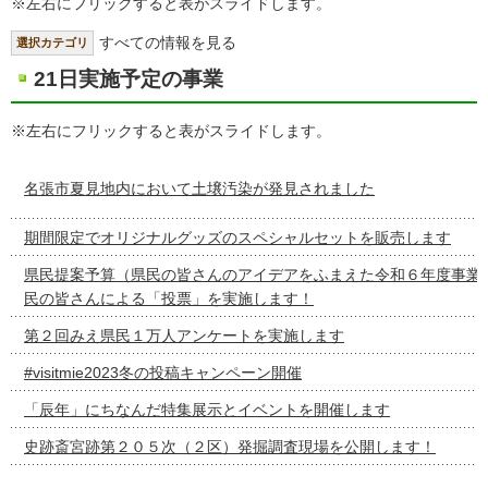
※左右にフリックすると表がスライドします。
すべての情報を見る
選択カテゴリ
21日実施予定の事業
※左右にフリックすると表がスライドします。
名張市夏見地内において土壌汚染が発見されました
期間限定でオリジナルグッズのスペシャルセットを販売します
県民提案予算（県民の皆さんのアイデアをふまえた令和６年度事業
民の皆さんによる「投票」を実施します！
第２回みえ県民１万人アンケートを実施します
#visitmie2023冬の投稿キャンペーン開催
「辰年」にちなんだ特集展示とイベントを開催します
史跡斎宮跡第２０５次（２区）発掘調査現場を公開します！