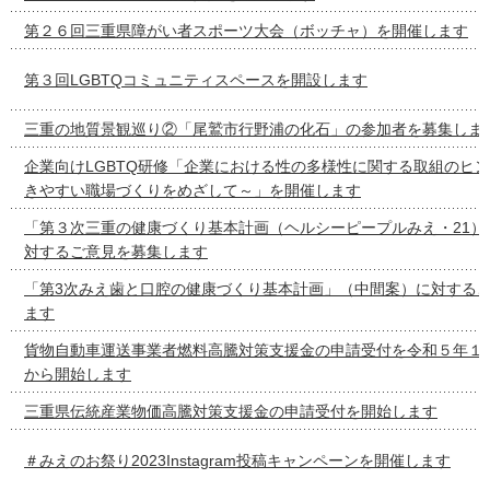
第２６回三重県障がい者スポーツ大会（ボッチャ）を開催します
第３回LGBTQコミュニティスペースを開設します
三重の地質景観巡り②「尾鷲市行野浦の化石」の参加者を募集しま
企業向けLGBTQ研修「企業における性の多様性に関する取組のヒ
きやすい職場づくりをめざして～」を開催します
「第３次三重の健康づくり基本計画（ヘルシーピープルみえ・21）
対するご意見を募集します
「第3次みえ歯と口腔の健康づくり基本計画」（中間案）に対する
ます
貨物自動車運送事業者燃料高騰対策支援金の申請受付を令和５年１
から開始します
三重県伝統産業物価高騰対策支援金の申請受付を開始します
＃みえのお祭り2023Instagram投稿キャンペーンを開催します