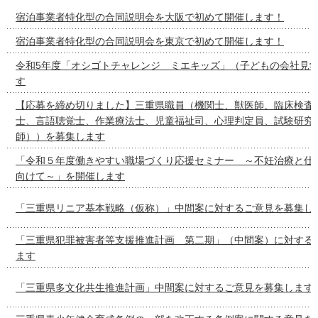
宿泊事業者特化型の合同説明会を大阪で初めて開催します！
宿泊事業者特化型の合同説明会を東京で初めて開催します！
令和5年度「オシゴトチャレンジ ミエキッズ」（子どもの会社見
す
【応募を締め切りました】三重県職員（機関士、獣医師、臨床検査
士、言語聴覚士、作業療法士、児童福祉司、心理判定員、試験研究
師））を募集します
「令和５年度働きやすい職場づくり応援セミナー ～不妊治療と仕
向けて～」を開催します
「三重県リニア基本戦略（仮称）」中間案に対するご意見を募集し
「三重県犯罪被害者等支援推進計画 第二期」（中間案）に対する
ます
「三重県多文化共生推進計画」中間案に対するご意見を募集します