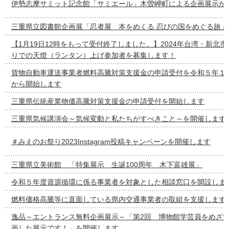
伊勢志摩サミット記念館「サミエール」木曽岬町による企画展示が
三重県立図書館企画展「忍者展 本をめくる 忍びの国をめぐる旅」
【1月19日12時をもって受付終了しました。】2024年台湾・新北
りでの天燈（ランタン）上げ参加者を募集します！
貨物自動車運送事業者燃料高騰対策支援金の申請受付を令和５年１
から開始します
三重県伝統産業物価高騰対策支援金の申請受付を開始します
三重県気候講演会～気候変動と私たちがすべきこと～を開催します
＃みえのお祭り2023Instagram投稿キャンペーンを開催します
三重県立美術館 「特集展示 生誕100周年 木下富雄展」
令和５年度資源循環に係る事業者を対象とした相談窓口を開設しま
燃料価格高騰等に直面している県内交通事業者の取組を支援します
逸品～エントランス無料企画展示～「第2回 博物館学芸員をめざ
画した展示です！」を開催します