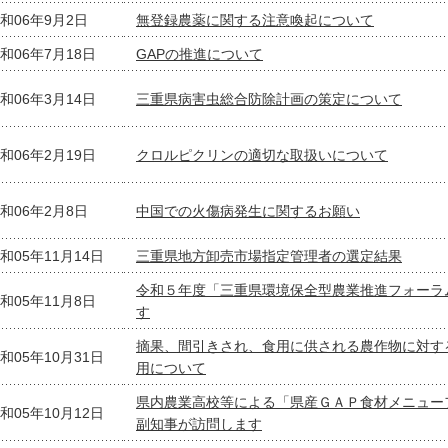
和06年9月2日
無登録農薬に関する注意喚起について
和06年7月18日
GAPの推進について
和06年3月14日
三重県病害虫総合防除計画の策定について
和06年2月19日
クロルピクリンの適切な取扱いについて
和06年2月8日
中国での火傷病発生に関するお願い
和05年11月14日
三重県地方卸売市場指定管理者の選定結果
令和５年度「三重県環境保全型農業推進フォーラ
和05年11月8日
す
摘果、間引きされ、食用に供される農作物に対す
和05年10月31日
用について
県内農業高校等による「県産ＧＡＰ食材メニュー
和05年10月12日
副知事が訪問します