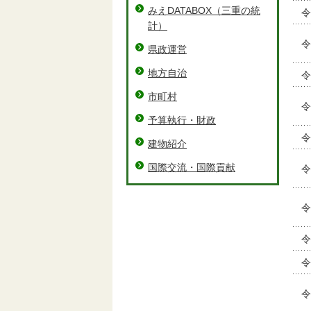
みえDATABOX（三重の統
令
計）
令
県政運営
地方自治
令
市町村
令
予算執行・財政
令
建物紹介
国際交流・国際貢献
令
令
令
令
令