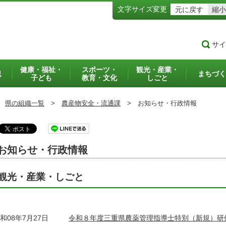
文字サイズ変更
元に戻す
縮小
サイ
健康・福祉・
スポーツ・
観光・産業・
犯
まちづく
子ども
教育・文化
しごと
県の組織一覧
>
農産物安全・流通課
>
お知らせ・行政情報
お知らせ・行政情報
観光・産業・しごと
和08年7月27日
令和８年度三重県農薬管理指導士特別（新規）研