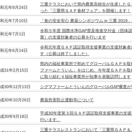
三重テラスにおいて県内農業高校生が生産したＧ
和元年8月24日
った「三重県ＧＡＰ食材フェア」を開催します！
和元年7月10日
「食の安全安心 農薬シンポジウム in 三重 201
令和５年度 国際水準GAP普及推進交付金（団体
和元年7月1日
業）の支援対象者の公募を行います
令和元年度ＧＡＰ認証取得支援事業の支援対象者
和元年6月14日
す（公募は終了しました）
県内の福祉事業所で初めてグローバルＧＡＰを取
成31年2月15日
ファームとういん」をはじめ、今年度ＧＡＰを取
に取り組む４福祉事業所が知事を表敬訪問します
成30年12月13日
シグマファームとういんのグローバルGAP審査が
成30年10月26日
農薬危害防止運動等について
平成30年度第３回ＧＡＰ認証取得支援事業の支
成30年9月18日
行います。
三重テラスレストランにおいて「三重県ＧＡＰ＆