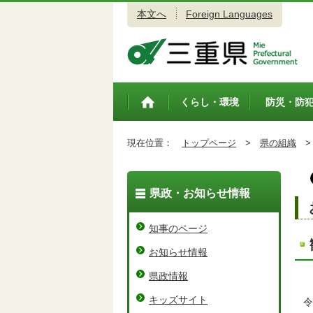
本文へ
Foreign Languages
三重県公式ウェブサイト
くらし・環境
防災・防
トップペ
ージ
現在位置：
トップページ
>
県の組織
>
県政・お知らせ情報
知事のページ
お知らせ情報
県政情報
キッズサイト
令