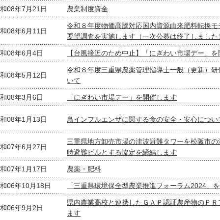
和08年7月21日
農業制度資金
令和８年度物価高騰対応国内資源由来肥料転換モ
和08年6月11日
要望調査を実施します（一次公募は終了しました
和08年6月4日
【台風接近のため中止】「にぎわい市場デー」を
令和８年度三重県農薬管理指導士一般（更新）研
和08年5月12日
いて
和08年3月6日
「にぎわい市場デー」を開催します
和08年1月13日
鳥インフルエンザに関する食の安全・安心につい
三重県地方卸売市場の津波避難タワーを松阪市の
和07年6月27日
時避難ビルとする協定を締結します
和07年1月17日
農薬・肥料
和06年10月18日
「三重県環境保全型農業推進フォーラム2024」
県内農業高校と連携したＧＡＰ認証農産物のＰＲ
和06年9月2日
ます