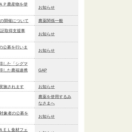
ＡＰ農産物を使
お知らせ
9」の開催について
農薬関係一般
認証取得支援事
お知らせ
の公募を行いま
お知らせ
得した「シグマ
得した農福連携
GAP
実施されます
お知らせ
農薬を使用するみ
なさまへ
援対象者の公募を
お知らせ
ＡＥＬ食材フェ