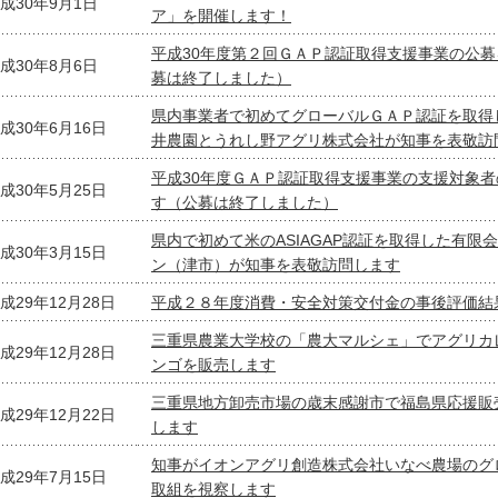
成30年9月1日
ア」を開催します！
平成30年度第２回ＧＡＰ認証取得支援事業の公
成30年8月6日
募は終了しました）
県内事業者で初めてグローバルＧＡＰ認証を取得
成30年6月16日
井農園とうれし野アグリ株式会社が知事を表敬訪
平成30年度ＧＡＰ認証取得支援事業の支援対象
成30年5月25日
す（公募は終了しました）
県内で初めて米のASIAGAP認証を取得した有限
成30年3月15日
ン（津市）が知事を表敬訪問します
成29年12月28日
平成２８年度消費・安全対策交付金の事後評価結
三重県農業大学校の「農大マルシェ」でアグリカ
成29年12月28日
ンゴを販売します
三重県地方卸売市場の歳末感謝市で福島県応援販
成29年12月22日
します
知事がイオンアグリ創造株式会社いなべ農場のグ
成29年7月15日
取組を視察します