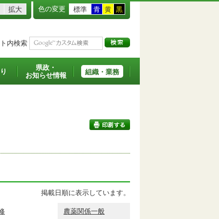
色の変更
拡大
標準
青
黄
黒
ト内検索
県政・
り
組織・業務
お知らせ情報
印刷する
掲載日順に表示しています。
修
農薬関係一般