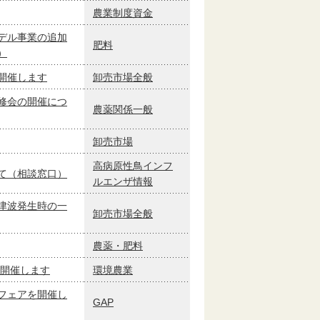
農業制度資金
デル事業の追加
肥料
）
開催します
卸売市場全般
修会の開催につ
農薬関係一般
卸売市場
高病原性鳥インフ
て（相談窓口）
ルエンザ情報
津波発生時の一
卸売市場全般
農薬・肥料
を開催します
環境農業
フェアを開催し
GAP