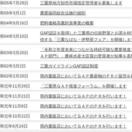
和05年7月29日
三重県地方卸売市場指定管理者を募集します
和05年3月1日
農業協同組合法施行細則
和04年9月16日
肥料価格高騰対策事業の概要
GAP認証を取得した三重県の伝統野菜とお茶を
和04年3月10日
供する「三重なばな・伊勢茶フェア」を開催しま
「令和２年度未来につながる持続可能な農業推進
和03年3月20日
ＡＰ部門）」農林水産大臣賞の受賞者が知事を表
和02年3月2日
三重ガイドラインGAP認証制度
和02年2月20日
県内量販店においてＧＡＰ農産物のＰＲと販売を
和元年11月29日
「三重県ＧＡＰ推進フォーラム」を開催します
和元年11月21日
県内量販店においてＧＡＰのＰＲを行います！
和元年11月8日
県内量販店においてＧＡＰのＰＲを行います！
和元年10月22日
県内量販店においてＧＡＰのＰＲを行います！
和元年8月24日
県内量販店においてＧＡＰのＰＲを行います！