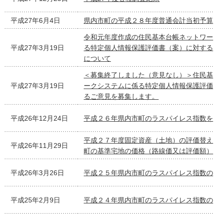
平成27年6月4日
県内市町の平成２８年度普通会計当初予算
令和元年度作成の住民基本台帳ネットワー
平成27年3月19日
る特定個人情報保護評価書（案）に対する
について
＜募集終了しました（意見なし）＞住民基
平成27年3月19日
ークシステムに係る特定個人情報保護評価
るご意見を募集します。
平成26年12月24日
平成２６年県内市町のラスパイレス指数を
平成２７年度固定資産（土地）の評価替え
平成26年11月29日
町の基準宅地の価格（路線価又は評価額）
平成26年3月26日
平成２５年県内市町のラスパイレス指数の
平成25年2月9日
平成２４年県内市町のラスパイレス指数の