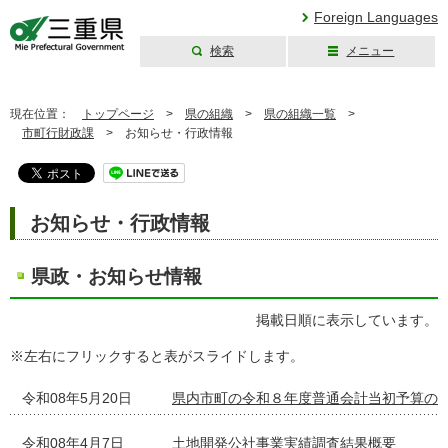
Foreign Languages
検索
メニュー
三重県公式ウェブ
サイト
現在位置：
トップページ
>
県の組織
>
県の組織一覧
>
市町行財政課
>
お知らせ・行政情報
お知らせ・行政情報
県政・お知らせ情報
掲載日順に表示しています。
※左右にフリックすると表がスライドします。
令和08年5月20日
県内市町の令和８年度普通会計当初予算の
令和08年4月7日
土地開発公社事業実績調査結果概要