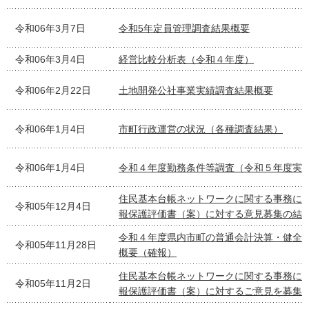
令和06年3月7日
令和5年定員管理調査結果概要
令和06年3月4日
経営比較分析表（令和４年度）
令和06年2月22日
土地開発公社事業実績調査結果概要
令和06年1月4日
市町行政運営の状況（各種調査結果）
令和06年1月4日
令和４年度勤務条件等調査（令和５年度実
住民基本台帳ネットワークに関する事務に
令和05年12月4日
報保護評価書（案）に対する意見募集の結
令和４年度県内市町の普通会計決算・健全
令和05年11月28日
概要（確報）
住民基本台帳ネットワークに関する事務に
令和05年11月2日
報保護評価書（案）に対するご意見を募集