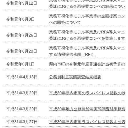
業務可視化等モデル事業及びRPA導入マニ
令和元年9月12日
委託における企画提案コンペの結果につい
業務可視化等モデル事業等の企画提案コン
令和元年8月8日
への回答について
業務可視化等モデル事業及びRPA導入マニ
令和元年7月26日
委託における企画提案コンペを実施します
業務可視化等モデル事業及びRPA導入マニ
令和元年6月20日
する情報提供依頼（RFI）
令和元年6月1日
県内市町の令和元年度普通会計当初予算の
平成31年4月18日
公務員制度実態調査結果概要
平成31年3月29日
平成30年県内市町のラスパイレス指数の状
平成31年3月29日
平成30年地方公務員給与実態調査結果概要
平成31年3月27日
平成30年県内市町ラスパイレス指数を公表