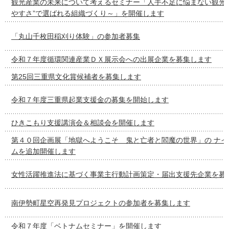
観光産業の未来について考えるセミナー「人手不足に悩まない観光
やすさ”で選ばれる組織づくり～」を開催します
「丸山千枚田稲刈り体験」の参加者募集
令和７年度循環関連産業ＤＸ展示会への出展企業を募集します
第25回三重県文化賞候補者を募集します
令和７年度三重県起業支援金の募集を開始します
ひきこもり支援講演会＆相談会を開催します
第４０回企画展「地獄へようこそ 鬼と亡者と閻魔の世界」の ナイ
ムを追加開催します
女性活躍推進法に基づく事業主行動計画策定・届出支援先企業を募
南伊勢町星空再発見プロジェクトの参加者を募集します
令和７年度「ベトナムセミナー」を開催します