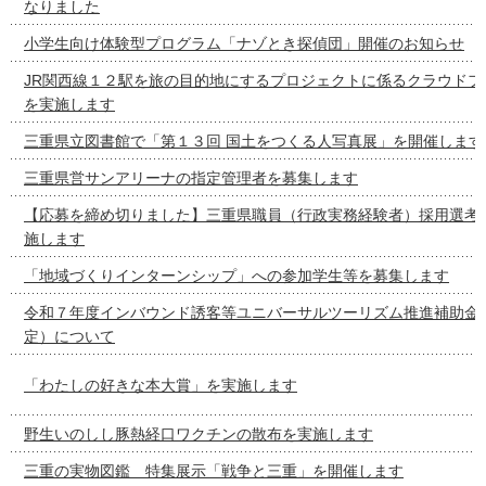
なりました
小学生向け体験型プログラム「ナゾとき探偵団」開催のお知らせ
JR関西線１２駅を旅の目的地にするプロジェクトに係るクラウドフ
を実施します
三重県立図書館で「第１３回 国土をつくる人写真展」を開催します
三重県営サンアリーナの指定管理者を募集します
【応募を締め切りました】三重県職員（行政実務経験者）採用選考
施します
「地域づくりインターンシップ」への参加学生等を募集します
令和７年度インバウンド誘客等ユニバーサルツーリズム推進補助金
定）について
「わたしの好きな本大賞」を実施します
野生いのしし豚熱経口ワクチンの散布を実施します
三重の実物図鑑 特集展示「戦争と三重」を開催します