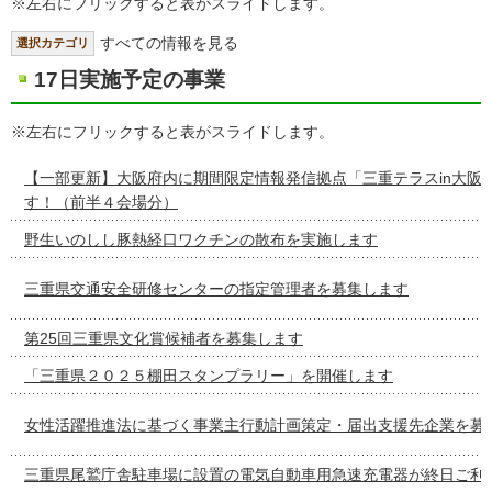
※左右にフリックすると表がスライドします。
すべての情報を見る
選択カテゴリ
17日実施予定の事業
※左右にフリックすると表がスライドします。
【一部更新】大阪府内に期間限定情報発信拠点「三重テラスin大阪
す！（前半４会場分）
野生いのしし豚熱経口ワクチンの散布を実施します
三重県交通安全研修センターの指定管理者を募集します
第25回三重県文化賞候補者を募集します
「三重県２０２５棚田スタンプラリー」を開催します
女性活躍推進法に基づく事業主行動計画策定・届出支援先企業を募
三重県尾鷲庁舎駐車場に設置の電気自動車用急速充電器が終日ご利