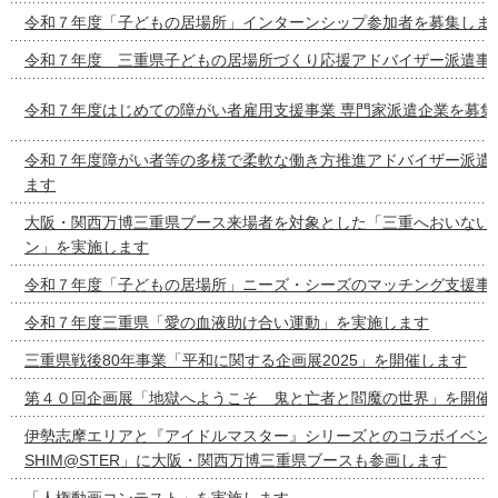
令和７年度「子どもの居場所」インターンシップ参加者を募集しま
令和７年度 三重県子どもの居場所づくり応援アドバイザー派遣事
令和７年度はじめての障がい者雇用支援事業 専門家派遣企業を募集
令和７年度障がい者等の多様で柔軟な働き方推進アドバイザー派遣
ます
大阪・関西万博三重県ブース来場者を対象とした「三重へおいない
ン」を実施します
令和７年度「子どもの居場所」ニーズ・シーズのマッチング支援事
令和７年度三重県「愛の血液助け合い運動」を実施します
三重県戦後80年事業「平和に関する企画展2025」を開催します
第４０回企画展「地獄へようこそ 鬼と亡者と閻魔の世界」を開催
伊勢志摩エリアと『アイドルマスター』シリーズとのコラボイベント「T
SHIM@STER」に大阪・関西万博三重県ブースも参画します
「人権動画コンテスト」を実施します