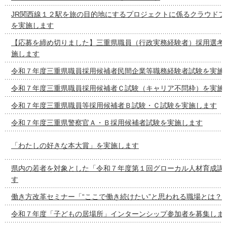
JR関西線１２駅を旅の目的地にするプロジェクトに係るクラウドフ
を実施します
【応募を締め切りました】三重県職員（行政実務経験者）採用選考
施します
令和７年度三重県職員採用候補者民間企業等職務経験者試験を実施
令和７年度三重県職員採用候補者Ｃ試験（キャリア不問枠）を実施
令和７年度三重県職員等採用候補者Ｂ試験・Ｃ試験を実施します
令和７年度三重県警察官Ａ・Ｂ採用候補者試験を実施します
「わたしの好きな本大賞」を実施します
県内の若者を対象とした「令和７年度第１回グローカル人材育成講
す
働き方改革セミナー「“ここで働き続けたい”と思われる職場とは？
令和７年度「子どもの居場所」インターンシップ参加者を募集しま