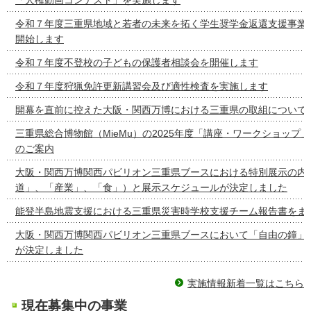
令和７年度三重県地域と若者の未来を拓く学生奨学金返還支援事業
開始します
令和７年度不登校の子どもの保護者相談会を開催します
令和７年度狩猟免許更新講習会及び適性検査を実施します
開幕を直前に控えた大阪・関西万博における三重県の取組について
三重県総合博物館（MieMu）の2025年度「講座・ワークショップ
のご案内
大阪・関西万博関西パビリオン三重県ブースにおける特別展示の内容
道」、「産業」、「食」）と展示スケジュールが決定しました
能登半島地震支援における三重県災害時学校支援チーム報告書をま
大阪・関西万博関西パビリオン三重県ブースにおいて「自由の鐘」
が決定しました
実施情報新着一覧はこちら
現在募集中の事業