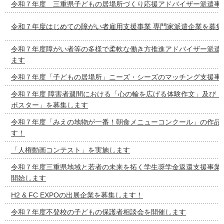
令和７年度 三重県子どもの居場所づくり応援アドバイザー派遣事
令和７年度はじめての障がい者雇用支援事業 専門家派遣企業を募集
令和７年度障がい者等の多様で柔軟な働き方推進アドバイザー派遣
ます
令和７年度「子どもの居場所」ニーズ・シーズのマッチング支援事
令和７年度 障害者週間における「心の輪を広げる体験作文」及び「
ポスター」を募集します
令和７年度「みえの地物が一番！朝食メニューコンクール」の作品
す！
「人権動画コンテスト」を実施します
令和７年度三重県地域と若者の未来を拓く学生奨学金返還支援事業
開始します
H2 & FC EXPOの出展企業を募集します！
令和７年度不登校の子どもの保護者相談会を開催します