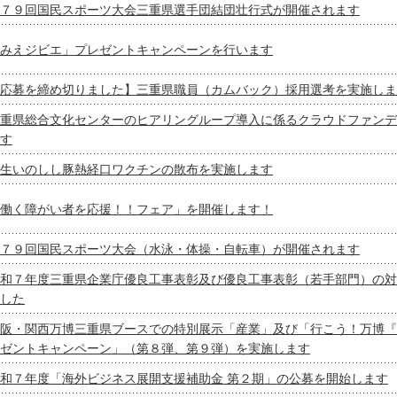
７９回国民スポーツ大会三重県選手団結団壮行式が開催されます
みえジビエ」プレゼントキャンペーンを行います
応募を締め切りました】三重県職員（カムバック）採用選考を実施しま
重県総合文化センターのヒアリングループ導入に係るクラウドファンデ
す
生いのしし豚熱経口ワクチンの散布を実施します
働く障がい者を応援！！フェア」を開催します！
７９回国民スポーツ大会（水泳・体操・自転車）が開催されます
和７年度三重県企業庁優良工事表彰及び優良工事表彰（若手部門）の対
した
阪・関西万博三重県ブースでの特別展示「産業」及び「行こう！万博『
ゼントキャンペーン」（第８弾、第９弾）を実施します
和７年度「海外ビジネス展開支援補助金 第２期」の公募を開始します