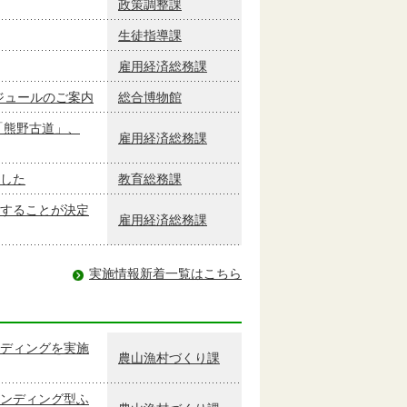
政策調整課
生徒指導課
雇用経済総務課
ケジュールのご案内
総合博物館
「熊野古道」、
雇用経済総務課
した
教育総務課
することが決定
雇用経済総務課
実施情報新着一覧はこちら
ディングを実施
農山漁村づくり課
ンディング型ふ