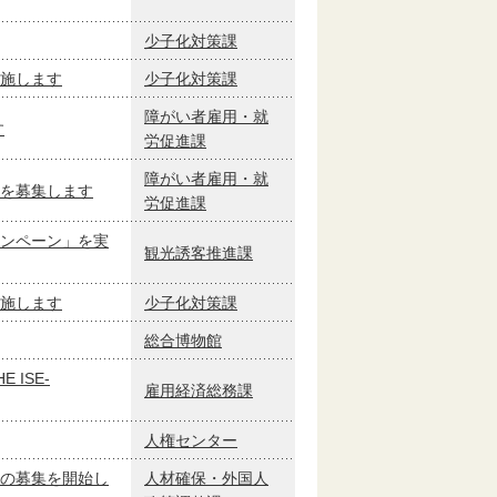
少子化対策課
施します
少子化対策課
障がい者雇用・就
す
労促進課
障がい者雇用・就
を募集します
労促進課
ンペーン」を実
観光誘客推進課
施します
少子化対策課
総合博物館
ISE-
雇用経済総務課
人権センター
の募集を開始し
人材確保・外国人