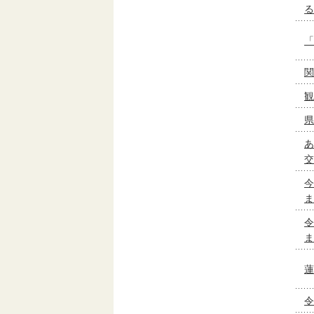
る
「
関
観
県
あ
交
今
ま
令
ま
蓮
令