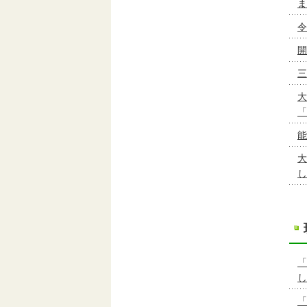
ま
令
開
三
大
「
能
大
し
「
し
「