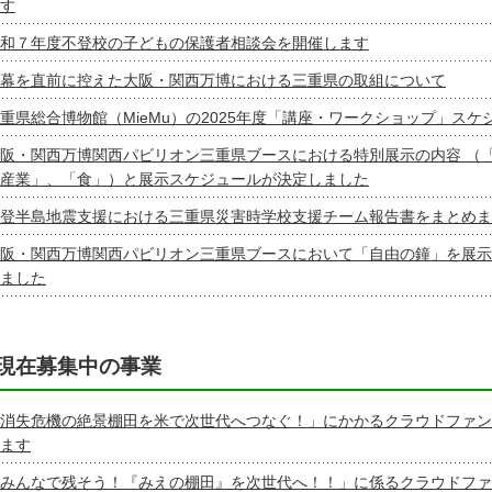
す
和７年度不登校の子どもの保護者相談会を開催します
幕を直前に控えた大阪・関西万博における三重県の取組について
重県総合博物館（MieMu）の2025年度「講座・ワークショップ」ス
阪・関西万博関西パビリオン三重県ブースにおける特別展示の内容 （
産業」、「食」）と展示スケジュールが決定しました
登半島地震支援における三重県災害時学校支援チーム報告書をまとめま
阪・関西万博関西パビリオン三重県ブースにおいて「自由の鐘」を展示
ました
現在募集中の事業
消失危機の絶景棚田を米で次世代へつなぐ！」にかかるクラウドファン
ます
みんなで残そう！『みえの棚田』を次世代へ！！」に係るクラウドファ