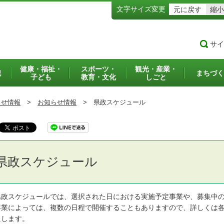
文字サイズ変更
元に戻す
縮小
サイ
健康・福祉・
スポーツ・
観光・産業・
犯
まちづく
子ども
教育・文化
しごと
らせ情報
>
お知らせ情報
>
県政スケジュール
県政スケジュール
政スケジュールでは、選択された日における実施予定事業や、募集中の
業によっては、複数の日程で開催することもありますので、詳しくは各
たします。