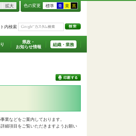
色の変更
拡大
標準
青
黄
黒
ト内検索
県政・
り
組織・業務
お知らせ情報
印刷する
事業などをご案内しております。
詳細項目をご覧いただきますようお願い