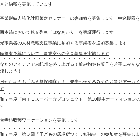
さと納税を実施しています
事業継続力強化計画策定セミナー」の参加者を募集します（申込期限を
西本線において観光列車「はなあかり」を実証運行します！
光事業者の人材戦略支援事業に参加する事業者を追加募集します！
民提案予算について、事業案への意見募集を実施します
なたのアイデアで東紀州を盛り上げる！飲み物やお菓子を片手にみんな
流しよう！
日からキミも「みえ祭探検隊」！ 未来へ伝えるみえのお祭りアーカイ
す
和７年度「ＭＩＥスーパー☆プロジェクト」第10期生オーディション
す
台寺柿収穫ワーケーションを実施します
和７年度 第３回「子どもの居場所づくり勉強会」の参加者を募集しま