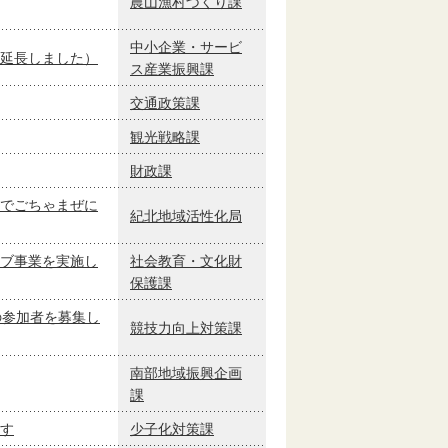
農山漁村づくり課
中小企業・サービ
延長しました）
ス産業振興課
交通政策課
観光戦略課
財政課
でごちゃまぜに
紀北地域活性化局
ブ事業を実施し
社会教育・文化財
保護課
の参加者を募集し
競技力向上対策課
南部地域振興企画
課
す
少子化対策課