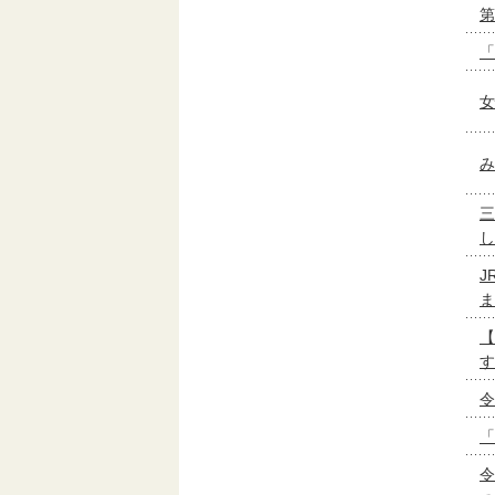
第
「
女
み
三
し
J
ま
【
す
令
「
令