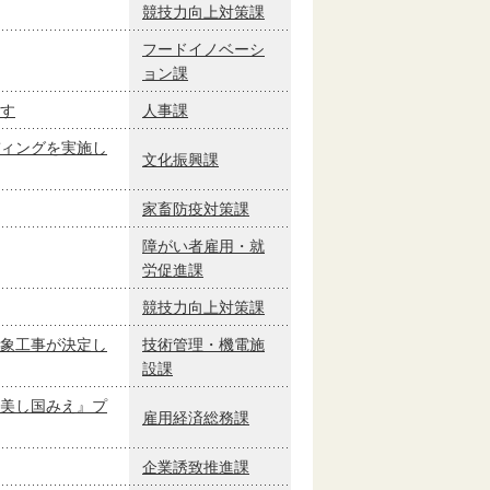
競技力向上対策課
フードイノベーシ
ョン課
す
人事課
ィングを実施し
文化振興課
家畜防疫対策課
障がい者雇用・就
労促進課
競技力向上対策課
象工事が決定し
技術管理・機電施
設課
美し国みえ』プ
雇用経済総務課
企業誘致推進課