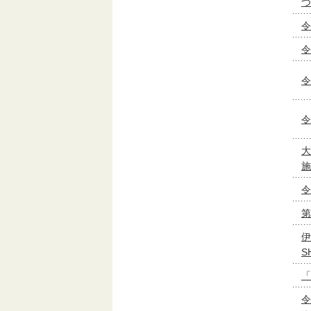
つ
令
令
令
令
大
施
令
第
伊
S
「
令