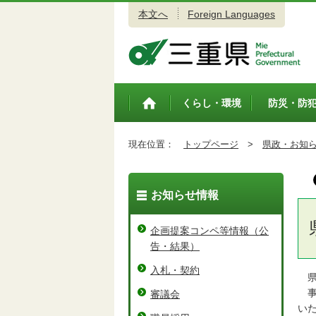
本文へ
Foreign Languages
三重県公式ウェブサイト
くらし・環境
防災・防
トップペ
ージ
現在位置：
トップページ
>
県政・お知
お知らせ情報
企画提案コンペ等情報（公
告・結果）
入札・契約
県
事
審議会
い