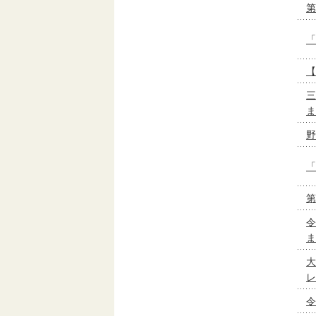
第
「
【
三
ま
野
「
第
令
ま
大
レ
令