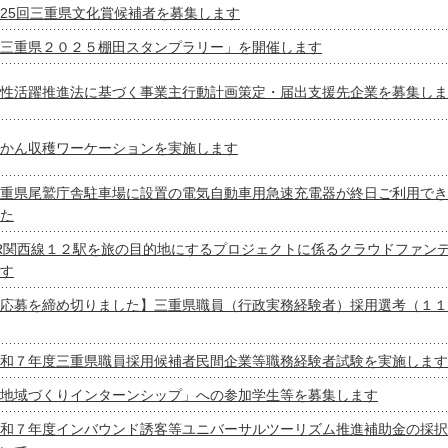
25回三重県文化賞候補者を募集します
三重県２０２５棚田スタンプラリー」を開催します
性活躍推進法に基づく事業主行動計画策定・届出支援先企業を募集しま
かん収穫ワーケーションを実施します
重県尾鷲庁舎駐車場に設置の電気自動車用急速充電器が終日ご利用でき
た
R関西線１２駅を旅の目的地にするプロジェクトに係るクラウドファン
す
応募を締め切りました】三重県職員（行政実務経験者）採用選考（１１
和７年度三重県職員採用候補者民間企業等職務経験者試験を実施します
地域づくりインターンシップ」への参加学生等を募集します
和７年度インバウンド誘客等ユニバーサルツーリズム推進補助金の採択