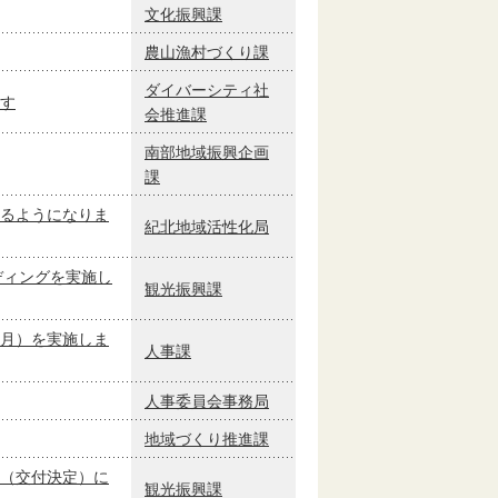
文化振興課
農山漁村づくり課
ダイバーシティ社
す
会推進課
南部地域振興企画
課
るようになりま
紀北地域活性化局
ディングを実施し
観光振興課
月）を実施しま
人事課
人事委員会事務局
地域づくり推進課
（交付決定）に
観光振興課