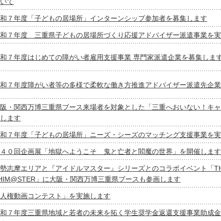
いて
和７年度「子どもの居場所」インターンシップ参加者を募集します
和７年度 三重県子どもの居場所づくり応援アドバイザー派遣事業を実
和７年度はじめての障がい者雇用支援事業 専門家派遣企業を募集しま
和７年度障がい者等の多様で柔軟な働き方推進アドバイザー派遣先企業
阪・関西万博三重県ブース来場者を対象とした「三重へおいない！キャ
します
和７年度「子どもの居場所」ニーズ・シーズのマッチング支援事業を実
４０回企画展「地獄へようこそ 鬼と亡者と閻魔の世界」を開催します
勢志摩エリアと『アイドルマスター』シリーズとのコラボイベント「THE 
HIM@STER」に大阪・関西万博三重県ブースも参画します
人権動画コンテスト」を実施します
和７年度三重県地域と若者の未来を拓く学生奨学金返還支援事業助成金