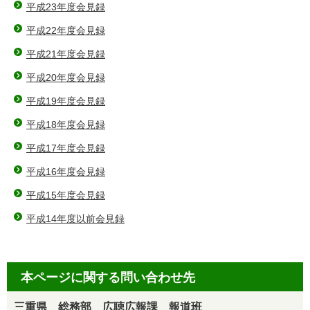
平成23年度会見録
平成22年度会見録
平成21年度会見録
平成20年度会見録
平成19年度会見録
平成18年度会見録
平成17年度会見録
平成16年度会見録
平成15年度会見録
平成14年度以前会見録
本ページに関する問い合わせ先
三重県 総務部 広聴広報課 報道班