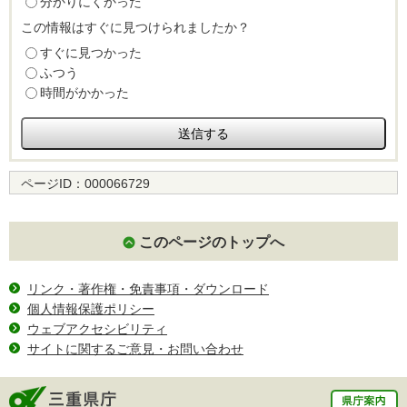
分かりにくかった
この情報はすぐに見つけられましたか？
すぐに見つかった
ふつう
時間がかかった
ページID：
000066729
このページのトップへ
リンク・著作権・免責事項・ダウンロード
個人情報保護ポリシー
ウェブアクセシビリティ
サイトに関するご意見・お問い合わせ