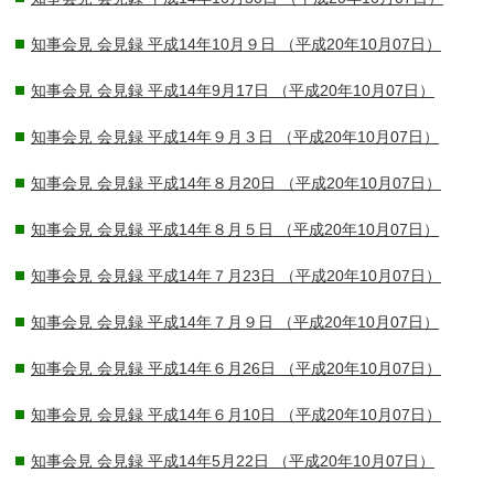
知事会見 会見録 平成14年10月９日
（平成20年10月07日）
知事会見 会見録 平成14年9月17日
（平成20年10月07日）
知事会見 会見録 平成14年９月３日
（平成20年10月07日）
知事会見 会見録 平成14年８月20日
（平成20年10月07日）
知事会見 会見録 平成14年８月５日
（平成20年10月07日）
知事会見 会見録 平成14年７月23日
（平成20年10月07日）
知事会見 会見録 平成14年７月９日
（平成20年10月07日）
知事会見 会見録 平成14年６月26日
（平成20年10月07日）
知事会見 会見録 平成14年６月10日
（平成20年10月07日）
知事会見 会見録 平成14年5月22日
（平成20年10月07日）