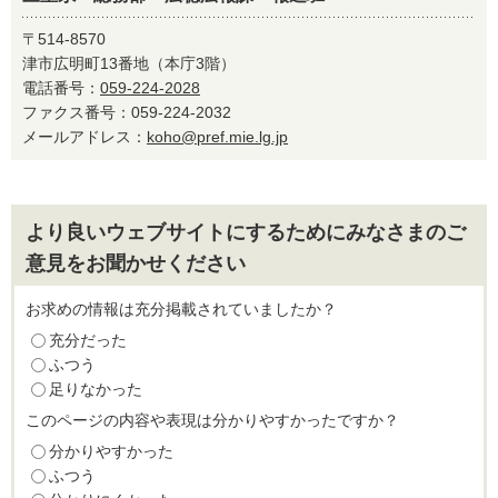
〒514-8570
津市広明町13番地（本庁3階）
電話番号：
059-224-2028
ファクス番号：059-224-2032
メールアドレス：
koho@pref.mie.lg.jp
より良いウェブサイトにするためにみなさまのご
意見をお聞かせください
お求めの情報は充分掲載されていましたか？
充分だった
ふつう
足りなかった
このページの内容や表現は分かりやすかったですか？
分かりやすかった
ふつう