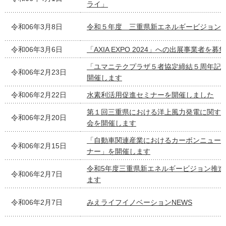
ライ」
令和06年3月8日
令和５年度 三重県新エネルギービジョン
令和06年3月6日
「AXIA EXPO 2024」への出展事業者を
「ユマニテクプラザ５者協定締結５周年記
令和06年2月23日
開催します
令和06年2月22日
水素利活用促進セミナーを開催しました
第１回三重県における洋上風力発電に関す
令和06年2月20日
会を開催します
「自動車関連産業におけるカーボンニュー
令和06年2月15日
ナー」を開催します
令和5年度三重県新エネルギービジョン推進
令和06年2月7日
ます
令和06年2月7日
みえライフイノベーションNEWS