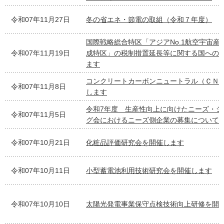
令和07年11月27日
冬の省エネ・節電の取組（令和７年度）
国際戦略総合特区「アジアNo.1航空宇宙産
令和07年11月19日
成特区」の税制措置延長等に関する国への
ます
コンクリートカーボンニュートラル（ＣＮ
令和07年11月8日
します
令和7年度 生産性向上に向けたニーズ・シ
令和07年11月5日
グ会におけるニーズ側企業の募集について
令和07年10月21日
化粧品評価研究会を開催します
令和07年10月11日
小型蓄電池利用技術研究会を開催します
令和07年10月10日
太陽光発電事業保守点検技術向上研修を開